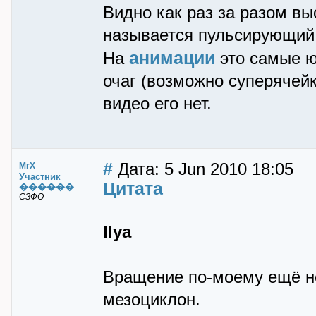
Видно как раз за разом в
называется пульсирующий
анимации
На
это самые ю
очаг (возможно суперячей
видео его нет.
#
Дата: 5 Jun 2010 18:05
MrX
Участник
Цитата
������
СЗФО
Ilya
Вращение по-моему ещё не
мезоциклон.