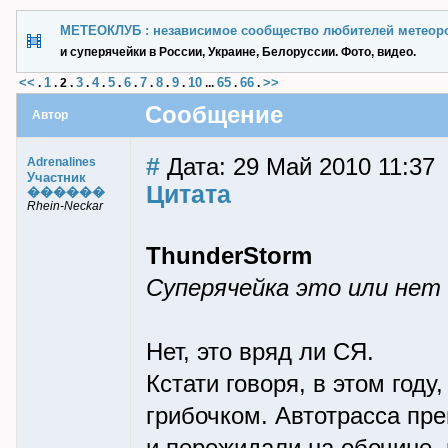
МЕТЕОКЛУБ : независимое сообщество любителей метеор
и суперячейки в России, Украине, Белоруссии. Фото, видео.
<<
1
3
4
5
6
7
8
9
10
65
66
>>
.
.
2
.
.
.
.
.
.
.
.
...
.
.
Сообщение
Автор
#
Дата: 29 Май 2010 11:37
Adrenalines
Участник
Цитата
������
Rhein-Neckar
ThunderStorm
Суперячейка это или нет
Нет, это вряд ли СЯ.
Кстати говоря, в этом году
грибочком. Автотрасса пр