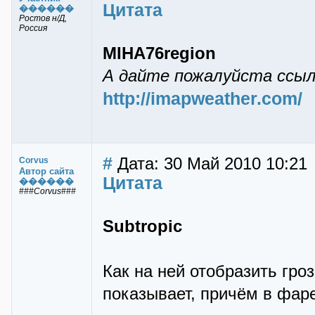
Цитата
������
Ростов н/Д,
Россия
MIHA76region
А дайте пожалуйста ссыло
http://imapweather.com/
#
Дата: 30 Май 2010 10:21
Corvus
Автор сайта
Цитата
������
###Corvus###
Subtropic
Как на ней отобразить гро
показывает, причём в фаре