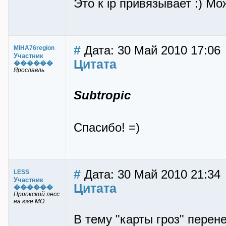
Это к ip привязывает :) М
#
Дата: 30 Май 2010 17:06
MIHA76region
Участник
Цитата
������
Ярославль
Subtropic
Спасибо! =)
#
Дата: 30 Май 2010 21:34
LESS
Участник
Цитата
������
Приокский лесс
на юге МО
В тему "карты гроз" перене