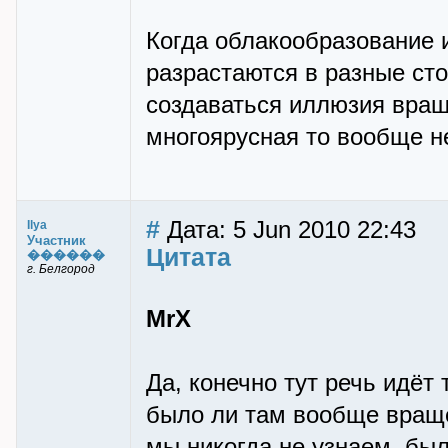
Когда облакообразование и
разрастаются в разные ст
создаваться иллюзия вращ
многоярусная то вообще н
#
Дата: 5 Jun 2010 22:43
Ilya
Участник
Цитата
������
г. Белгород
MrX
Да, конечно тут речь идёт
было ли там вообще враще
мы никогда не узнаем, был