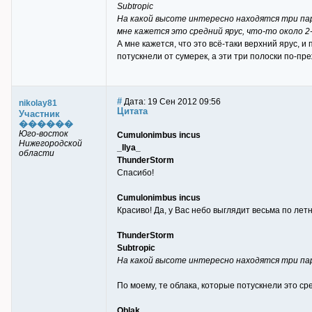
Subtropic
На какой высоте интересно находятся три пар
мне кажется это средний ярус, что-то около 2
А мне кажется, что это всё-таки верхний ярус, 
потускнели от сумерек, а эти три полоски по-пр
#
Дата: 19 Сен 2012 09:56
nikolay81
Цитата
Участник
������
Юго-восток
Cumulonimbus incus
Нижегородской
_Ilya_
области
ThunderStorm
Спасибо!
Cumulonimbus incus
Красиво! Да, у Вас небо выглядит весьма по летн
ThunderStorm
Subtropic
На какой высоте интересно находятся три пар
По моему, те облака, которые потускнели это с
Oblak