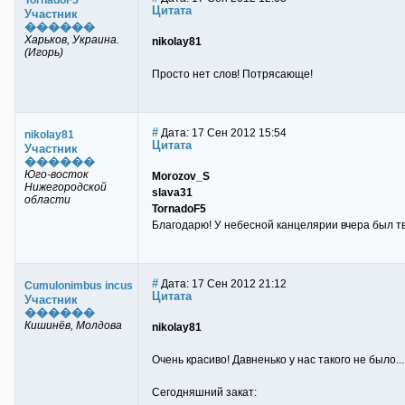
TornadoF5
Цитата
Участник
������
Харьков, Украина.
nikolay81
(Игорь)
Просто нет слов! Потрясающе!
#
Дата: 17 Сен 2012 15:54
nikolay81
Цитата
Участник
������
Юго-восток
Morozov_S
Нижегородской
slava31
области
TornadoF5
Благодарю! У небесной канцелярии вчера был тв
#
Дата: 17 Сен 2012 21:12
Cumulonimbus incus
Цитата
Участник
������
Кишинёв, Молдова
nikolay81
Очень красиво! Давненько у нас такого не было...
Сегодняшний закат: