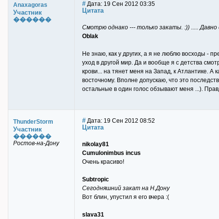
#
Дата: 19 Сен 2012 03:35
Anaxagoras
Цитата
Участник
������
Смотрю однако --- только закаты. :)) ..... Давн
Oblak
Не знаю, как у других, а я не люблю восходы - п
уход в другой мир. Да и вообще я с детства смот
крови... на тянет меня на Запад, к Атлантике. 
восточному. Вполне допускаю, что это последств
остальные в один голос обзывают меня ...). Прав
#
Дата: 19 Сен 2012 08:52
ThunderStorm
Цитата
Участник
������
Ростов-на-Дону
nikolay81
Cumulonimbus incus
Очень красиво!
Subtropic
Сегодняшний закат на Н.Дону
Вот блин, упустил я его вчера :(
slava31