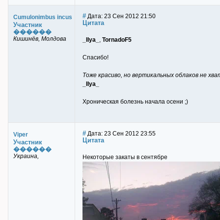
#
Дата: 23 Сен 2012 21:50
Cumulonimbus incus
Цитата
Участник
������
Кишинёв, Молдова
_Ilya_
,
TornadoF5
Спасибо!
Тоже красиво, но вертикальных облаков не хв
_Ilya_
Хроническая болезнь начала осени ;)
#
Дата: 23 Сен 2012 23:55
Viper
Цитата
Участник
������
Украина,
Некоторые закаты в сентябре