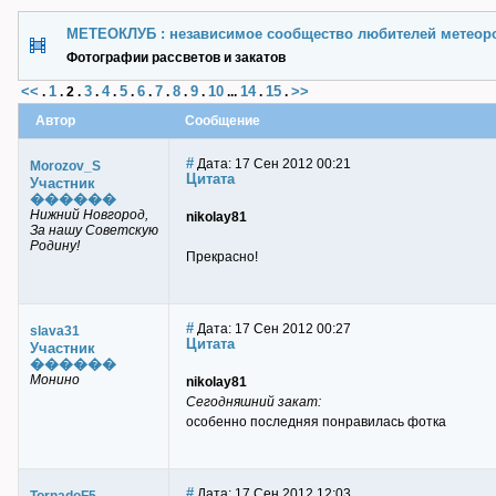
МЕТЕОКЛУБ : независимое сообщество любителей метеор
Фотографии рассветов и закатов
<<
1
3
4
5
6
7
8
9
10
14
15
>>
.
.
2
.
.
.
.
.
.
.
.
...
.
.
Автор
Сообщение
#
Дата: 17 Сен 2012 00:21
Morozov_S
Цитата
Участник
������
Нижний Новгород,
nikolay81
За нашу Советскую
Родину!
Прекрасно!
#
Дата: 17 Сен 2012 00:27
slava31
Цитата
Участник
������
Монино
nikolay81
Сегодняшний закат:
особенно последняя понравилась фотка
#
Дата: 17 Сен 2012 12:03