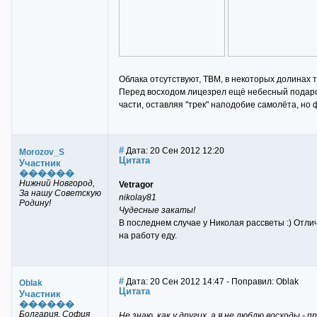
Облака отсутствуют, ТВМ, в некоторых долинах 
Перед восходом лицезрел ещё небесный подарок 
части, оставляя "трек" наподобие самолёта, но
#
Дата: 20 Сен 2012 12:20
Morozov_S
Цитата
Участник
������
Нижний Новгород,
Vetragor
За нашу Советскую
nikolay81
Родину!
Чудесные закаты!
В последнем случае у Николая рассветы :) Отлич
на работу еду.
#
Дата: 20 Сен 2012 14:47 - Поправил: Oblak
Oblak
Цитата
Участник
������
Болгария, София
Не знаю, как у других, а я не люблю восходы -