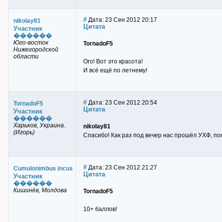
#
Дата: 23 Сен 2012 20:17
nikolay81
Цитата
Участник
������
Юго-восток
TornadoF5
Нижегородской
области
Ого! Вот это красота!
И всё ещё по летнему!
#
Дата: 23 Сен 2012 20:54
TornadoF5
Цитата
Участник
������
Харьков, Украина.
nikolay81
(Игорь)
Спасибо! Как раз под вечер нас прошёл УХФ, по
#
Дата: 23 Сен 2012 21:27
Cumulonimbus incus
Цитата
Участник
������
Кишинёв, Молдова
TornadoF5
10+ баллов!