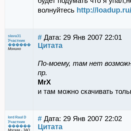
будет подумать что я упал,н
http://loadup.r
волнуйтесь
#
Дата: 29 Янв 2007 22:01
slava31
Участник
Цитата
������
Монино
По-моему, там нет возможн
пр.
MrX
и там можно скачивать тол
#
Дата: 29 Янв 2007 22:02
lord Raul D
Участник
Цитата
������
Москва - ЗАО