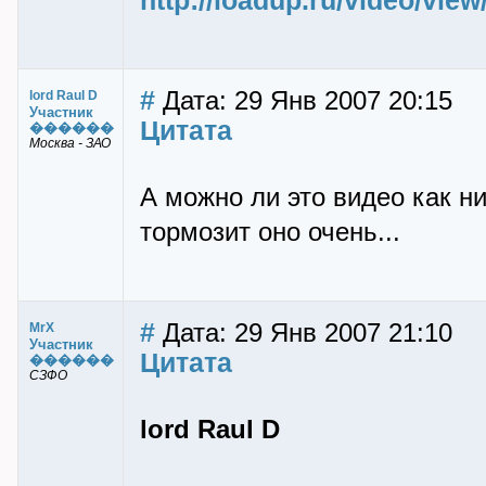
http://loadup.ru/video/vie
#
Дата: 29 Янв 2007 20:15
lord Raul D
Участник
Цитата
������
Москва - ЗАО
А можно ли это видео как н
тормозит оно очень...
#
Дата: 29 Янв 2007 21:10
MrX
Участник
Цитата
������
СЗФО
lord Raul D