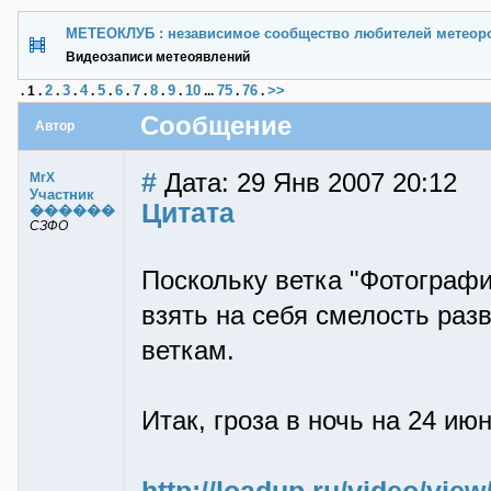
МЕТЕОКЛУБ : независимое сообщество любителей метеор
Видеозаписи метеоявлений
2
3
4
5
6
7
8
9
10
75
76
>>
.
1
.
.
.
.
.
.
.
.
.
...
.
.
Сообщение
Автор
#
Дата: 29 Янв 2007 20:12
MrX
Участник
Цитата
������
СЗФО
Поскольку ветка "Фотограф
взять на себя смелость раз
веткам.
Итак, гроза в ночь на 24 июн