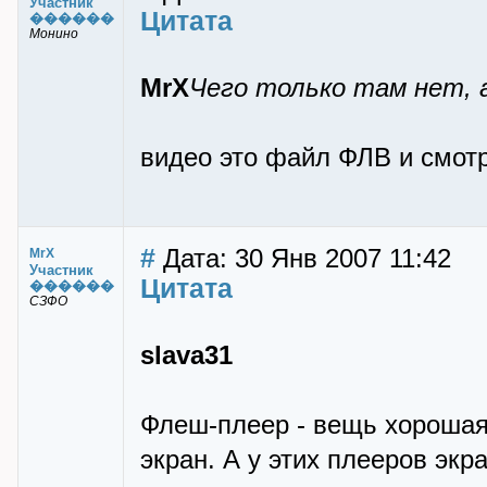
Участник
Цитата
������
Монино
MrX
Чего только там нет, а
видео это файл ФЛВ и смот
#
Дата: 30 Янв 2007 11:42
MrX
Участник
Цитата
������
СЗФО
slava31
Флеш-плеер - вещь хорошая
экран. А у этих плееров экр