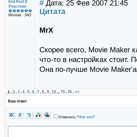
#
Дата: 25 Фев 2007 21:45
lord Raul D
Участник
Цитата
������
Москва - ЗАО
MrX
Скорее всего, Movie Maker 
что-то в настройках стоит. 
Она по-лучше Movie Maker'a
2
3
4
5
6
7
8
9
10
75
76
>>
.
1
.
.
.
.
.
.
.
.
.
...
.
.
Ваш ответ
Что это?
Отменить
*