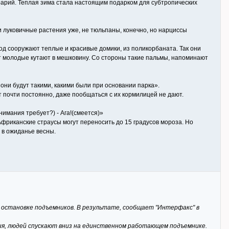
рарий. Теплая зима стала настоящим подарком для субтропических
и луковичные растения уже, не тюльпаны, конечно, но нарциссы
год сооружают теплые и красивые домики, из поликорбаната. Так они
от молодые кутают в мешковину. Со стороны такие пальмы, напоминают
 они будут такими, какими были при основании парка».
 почти постоянно, даже пообщаться с их кормилицей не дают.
внимания требует?) - Ага!(смеется)»
Африканские страусы могут переносить до 15 градусов мороза. Но
 в ожиданье весны.
к остановке подъемников. В результате, сообщает "Интерфакс" в
ия, людей спускают вниз на единственном работающем подъемнике.