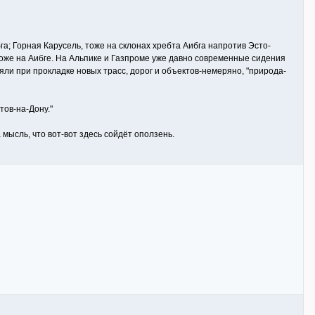
га; Горная Карусель, тоже на склонах хребта Аибга напротив Эсто-
тоже на Аибге. На Альпике и Газпроме уже давно современные сидения
яли при прокладке новых трасс, дорог и объектов-немеряно, "природа-
тов-на-Дону."
мысль, что вот-вот здесь сойдёт оползень.