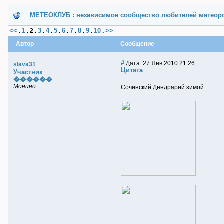
МЕТЕОКЛУБ : независимое сообщество любителей метеор
<<
1
3
4
5
6
7
8
9
10
>>
.
.
2
.
.
.
.
.
.
.
.
.
Автор
Сообщение
#
Дата: 27 Янв 2010 21:26
slava31
Цитата
Участник
������
Монино
Сочинский Дендрарий зимой