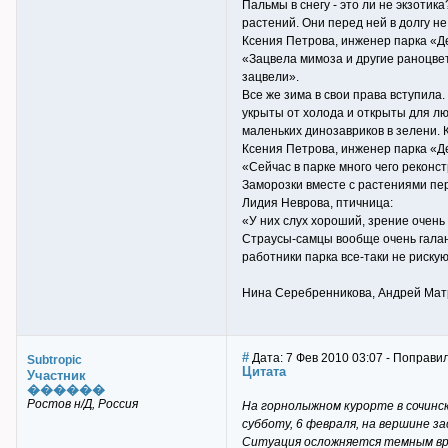
Пальмы в снегу - это ли не экзоти
растений. Они перед ней в долгу не
Ксения Петрова, инженер парка «Д
«Зацвела мимоза и другие раноцвет
зацвели».
Все же зима в свои права вступила.
укрыты от холода и открыты для лю
маленьких динозавриков в зелени. К
Ксения Петрова, инженер парка «Д
«Сейчас в парке много чего реконс
Заморозки вместе с растениями пер
Лидия Неврова, птичница:
«У них слух хороший, зрение очень х
Страусы-самцы вообще очень галант
работники парка все-таки не рискую
Нина Серебренникова, Андрей Мат
#
Дата: 7 Фев 2010 03:07 - Поправил
Subtropic
Цитата
Участник
������
Ростов н/Д, Россия
На горнолыжном курорте в сочинс
субботу, 6 февраля, на вершине з
Ситуация осложняется темным вре