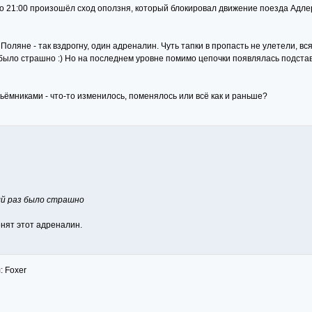
о 21:00 произошёл сход оползня, который блокировал движение поезда Адлер
оляне - так вздрогну, один адреналин. Чуть тапки в пропасть не улетели, вс
было страшно :) Но на последнем уровне помимо цепочки появлялась подставк
дьёмниками - что-то изменилось, поменялось или всё как и раньше?
ый раз было страшно
нят этот адреналин.
: Foxer