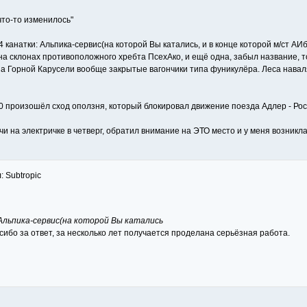
 что-то изменилось"
канатки: Альпика-сервис(на которой Вы катались, и в конце которой м/ст АИб
на склонах противоположного хребта ПсехАко, и ещё одна, забыл название, 
, На Горной Карусели вообще закрытые вагончики типа фуникулёра. Леса навал
0 произошёл сход оползня, который блокировал движение поезда Адлер - Рос
 на электричке в четверг, обратил внимание на ЭТО место и у меня возникла 
: Subtropic
Альпика-сервис(на которой Вы катались
сибо за ответ, за несколько лет получается проделана серьёзная работа.