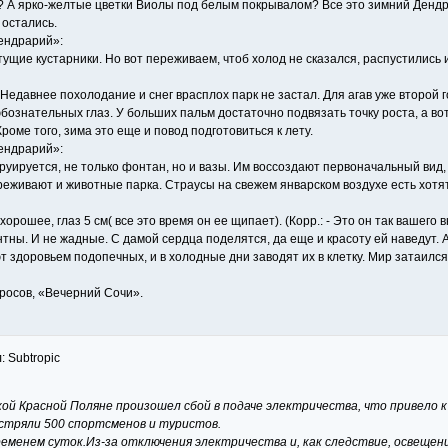
ка? А ярко-желтые цветки Виолы под белым покрывалом? Все это зимний Денд
 остались.
ендрарий»:
ущие кустарники. Но вот переживаем, чтоб холод не сказался, распустились 
 Недавнее похолодание и снег врасплох парк не застал. Для агав уже второй 
бознательных глаз. У больших пальм достаточно подвязать точку роста, а в
роме того, зима это еще и повод подготовиться к лету.
ендрарий»:
труируется, не только фонтан, но и вазы. Им воссоздают первоначальный вид,
еживают и животные парка. Страусы на свежем январском воздухе есть хотят
орошее, глаз 5 см( все это время он ее щипает). (Корр.: - Это он так вашего 
ны. И не жадные. С дамой сердца поделятся, да еще и красоту ей наведут. 
т здоровьем подопечных, и в холодные дни заводят их в клетку. Мир затаился
росов, «Вечерний Сочи».
: Subtropic
кой Красной Поляне произошел сбой в подаче электричества, что привело 
астряли 500 спортсменов и туристов.
менем суток.Из-за отключения электричества и, как следствие, освещен