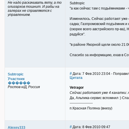
Не надо раскачивать яхту, а то
Subtropic
олигархов тошнит. И рабы на
"а как сейчас там с подьёмниками -
галерах не справляются с
управлением.
Изменилось. Сейчас работают уже 4 
садка; Газпромовский подъёмник и 
(скорее всего австрийского пр-ва)
радуйся".
"в районе Якорной щели около 21:0
Спасибо за информацию, ехав в Сочи
#
Дата: 7 Фев 2010 23:04 - Поправил
Subtropic
Цитата
Участник
������
Ростов н/Д, Россия
Vetragor
Сейчас работают уже 4 канатки: 
Да, Альпика-сервис вспомнил :) Спа
--------------------
п.Красная Поляна (внизу)
#
Дата: 8 Фев 2010 09:47
Alexey333