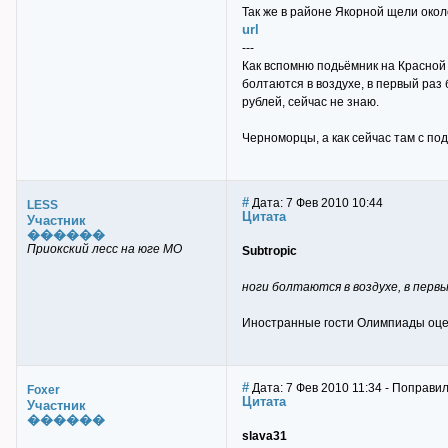
Так же в районе Якорной щели окол
url
---
Как вспомню подьёмник на Красной П
болтаются в воздухе, в первый раз 
рублей, сейчас не знаю.
Черноморцы, а как сейчас там с по
#
Дата: 7 Фев 2010 10:44
LESS
Цитата
Участник
������
Приокский лесс на юге МО
Subtropic
ноги болтаются в воздухе, в перв
Иностранные гости Олимпиады оце
#
Дата: 7 Фев 2010 11:34 - Поправил
Foxer
Цитата
Участник
������
slava31