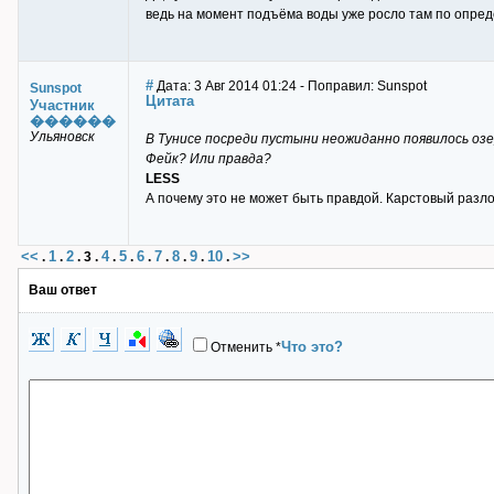
ведь на момент подъёма воды уже росло там по опред
#
Дата: 3 Авг 2014 01:24 - Поправил: Sunspot
Sunspot
Цитата
Участник
������
Ульяновск
В Тунисе посреди пустыни неожиданно появилось озе
Фейк? Или правда?
LESS
А почему это не может быть правдой. Карстовый разл
<<
1
2
4
5
6
7
8
9
10
>>
.
.
.
3
.
.
.
.
.
.
.
.
Ваш ответ
Что это?
Отменить
*