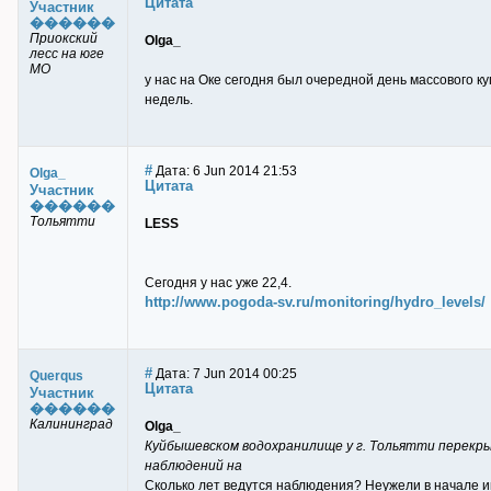
Цитата
Участник
������
Приокский
Olga_
лесс на юге
МО
у нас на Оке сегодня был очередной день массового к
недель.
#
Дата: 6 Jun 2014 21:53
Olga_
Цитата
Участник
������
Тольятти
LESS
Сегодня у нас уже 22,4.
http://www.pogoda-sv.ru/monitoring/hydro_levels/
#
Дата: 7 Jun 2014 00:25
Querqus
Цитата
Участник
������
Калининград
Olga_
Куйбышевском водохранилище у г. Тольятти перекр
наблюдений на
Сколько лет ведутся наблюдения? Неужели в начале ию