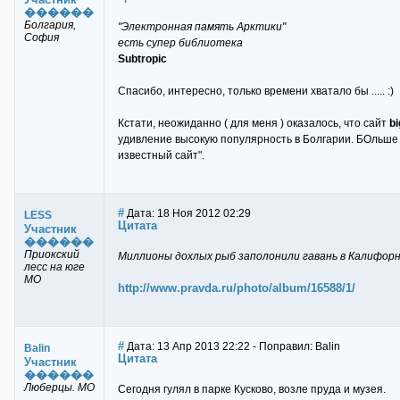
������
Болгария,
"Электронная память Арктики"
София
есть супер библиотека
Subtropic
Спасибо, интересно, только времени хватало бы ..... :)
Кстати, неожиданно ( для меня ) оказалось, что сайт
bi
удивление высокую популярность в Болгарии. БОльше по
известный сайт".
#
Дата: 18 Ноя 2012 02:29
LESS
Цитата
Участник
������
Приокский
Миллионы дохлых рыб заполонили гавань в Калифор
лесс на юге
МО
http://www.pravda.ru/photo/album/16588/1/
#
Дата: 13 Апр 2013 22:22 - Поправил: Balin
Balin
Цитата
Участник
������
Люберцы. МО
Сегодня гулял в парке Кусково, возле пруда и музея.