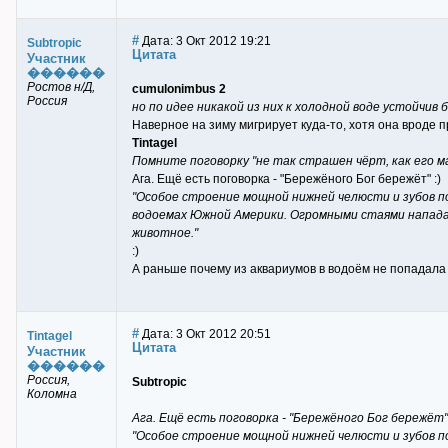
#
Дата: 3 Окт 2012 19:21
Subtropic
Цитата
Участник
������
Ростов н/Д,
cumulonimbus 2
Россия
но по идее никакой из них к холодной воде устойчив 
Наверное на зиму мигрирует куда-то, хотя она вроде 
Tintagel
Помните поговорку "не так страшен чёрт, как его м
Ага. Ещё есть поговорка - "Бережёного Бог бережёт" :)
"Особое строение мощной нижней челюсти и зубов п
водоемах Южной Америки. Огромными стаями напада
животное."
:)
А раньше почему из аквариумов в водоём не попадала
#
Дата: 3 Окт 2012 20:51
Tintagel
Цитата
Участник
������
Россия,
Subtropic
Коломна
Ага. Ещё есть поговорка - "Бережёного Бог бережёт" 
"Особое строение мощной нижней челюсти и зубов п