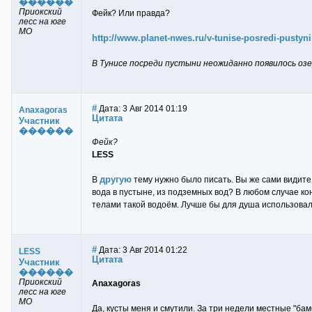
������
Приокский
Фейк? Или правда?
лесс на юге
МО
http://www.planet-nwes.ru/v-tunise-posredi-pustyn
В Тунисе посреди пустыни неожиданно появилось озе
#
Дата: 3 Авг 2014 01:19
Anaxagoras
Цитата
Участник
������
Фейк?
LESS
другую
В
тему нужно было писать. Вы же сами видите к
вода в пустыне, из подземных вод? В любом случае ко
телами такой водоём. Лучше бы для душа использовал
#
Дата: 3 Авг 2014 01:22
LESS
Цитата
Участник
������
Приокский
Anaxagoras
лесс на юге
МО
Да, кусты меня и смутили. За три недели местные "ба