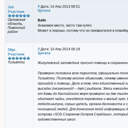
#
Дата: 14 Апр 2013 08:51
Jah
Цитата
Участник
������
Орловская
Balin
область,
Знакомое место, часто там гулял.
Ливенский
Может и хорошо, потому-что он превратился в помойку
район
#
Дата: 10 Апр 2014 06:19
Olga_
Цитата
Участник
������
Тольятти
Жигулевский заповедник просит помощи в сохранен
Примерно половина всех туристов, официально посе
Тольятти. Поэтому вполне объяснимо, почему именн
просьбой о помощи. Дело в том, что единственный 
высадки (незаконной! – Авт.) рыбаков. Здесь ежег
от Камы до Каспийского моря примерно на две тыся
обитают чайки, гнездятся перевозчик и малый зуек. 
лебедя-шипуна, серых цапель, орлана-белохвоста и
посещений людей. Для донесения этой информации д
острова «SOS Сохраним Остров Серёдыш», который з
художественных школ.