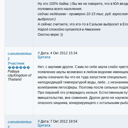
Ну это 100% байка :) Вы же не говорите, что в ЮА вез
половина всего населения.
сейчас недёшево - примерно 10-15 тыс. руб. взрослая
выбросил:)
А сейчас считаете, что кто-то в Сальске выбросит в Ег
Народ спокойно купается в Амазонке
Охотно верю :))
#
Дата: 4 Окт 2012 15:34
cumulonimbus
Цитата
2
Участник
Нет, с акулами другое. Сама по себе акула слабо чувс
������
Pattaya
появление акулы возможно в любом водоеме имеющем 
city,Kingdom of
акулы означало бы что ее туда запустили специально.
Thailand
неподходящей температурой воды, либо...с незнанием
колебаниям литосферы. Поэтому после сильных подзе
Про пираний это утверждать нельзя. Естественным пут
вмешательство, вне сомнения. Другое дело-не научили
опасного хищника, конкурирующего с остальными рыб
#
Дата: 7 Окт 2012 19:54
cumulonimbus
Цитата
2