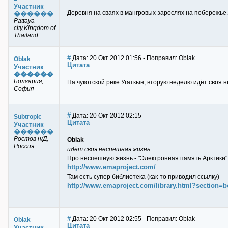
Участник
Деревня на сваях в мангровых зарослях на побережье. 
������
Pattaya
city,Kingdom of
Thailand
#
Дата: 20 Окт 2012 01:56 - Поправил: Oblak
Oblak
Цитата
Участник
������
Болгария,
На чукотской реке Угаткын, вторую неделю идёт своя не
София
#
Дата: 20 Окт 2012 02:15
Subtropic
Цитата
Участник
������
Ростов н/Д,
Oblak
Россия
идёт своя неспешная жизнь
Про неспешную жизнь - "Электронная память Арктики"
http://www.emaproject.com/
Там есть супер библиотека (как-то приводил ссылку)
http://www.emaproject.com/library.html?section=
#
Дата: 20 Окт 2012 02:55 - Поправил: Oblak
Oblak
Цитата
Участник