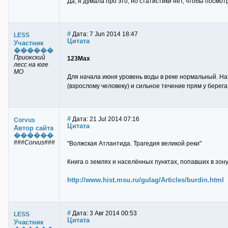
Да, я думала про это, но статистики нет, чтобы посмот
#
Дата: 7 Jun 2014 18:47
LESS
Цитата
Участник
������
Приокский
123Max
лесс на юге
МО
Для начала июня уровень воды в реке нормальный. На те
(взрослому человеку) и сильное течение прям у берега
#
Дата: 21 Jul 2014 07:16
Corvus
Цитата
Автор сайта
������
###Corvus###
"Волжская Атлантида. Трагедия великой реки"
Книга о землях и населённых пунктах, попавших в зо
http://www.hist.msu.ru/gulag/Articles/burdin.html
#
Дата: 3 Авг 2014 00:53
LESS
Цитата
Участник