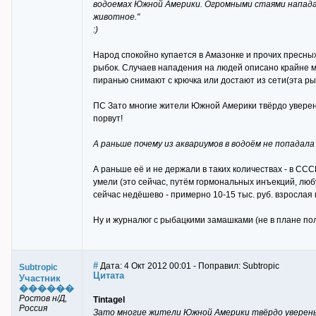
водоемах Южной Америки. Огромными стаями напада
животное."
:)
Народ спокойно купается в Амазонке и прочих пресны
рыбок. Случаев нападения на людей описано крайне м
пиранью снимают с крючка или достают из сети(эта ры
ПС Зато многие жители Южной Америки твёрдо уверены 
порвут!
А раньше почему из аквариумов в водоём не попадала
А раньше её и не держали в таких количествах - в ССС
умели (это сейчас, путём гормональных инъекций, любу
сейчас недёшево - примерно 10-15 тыс. руб. взрослая 
Ну и журналюг с рыбацкими замашками (не в плане поло
#
Дата: 4 Окт 2012 00:01 - Поправил: Subtropic
Subtropic
Цитата
Участник
������
Ростов н/Д,
Tintagel
Россия
Зато многие жители Южной Америки твёрдо уверены 