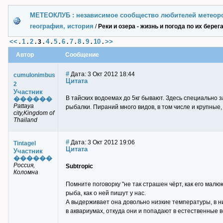
МЕТЕОКЛУБ : независимое сообщество любителей метеор
география, история
/
Реки и озера - жизнь и погода по их берег
<<
1
2
4
5
6
7
8
9
10
>>
.
.
.
3
.
.
.
.
.
.
.
.
Автор
Сообщение
#
Дата: 3 Окт 2012 18:44
cumulonimbus
Цитата
2
Участник
В тайских водоемах до 5кг бывают. Здесь специально
������
Pattaya
рыбалки. Пираний много видов, в том числе и крупные,
city,Kingdom of
Thailand
#
Дата: 3 Окт 2012 19:06
Tintagel
Цитата
Участник
������
Россия,
Subtropic
Коломна
Помните поговорку "не так страшен чёрт, как его малю
рыба, как о ней пишут у нас.
А выдерживает она довольно низкие температуры, в н
в аквариумах, откуда они и попадают в естественные 