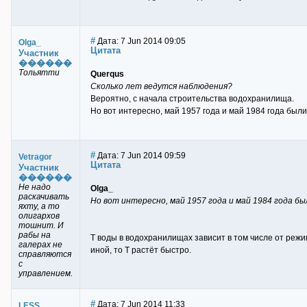
#
Дата: 7 Jun 2014 09:05
Olga_
Цитата
Участник
������
Тольятти
Querqus
Сколько лет ведутся наблюдения?
Вероятно, с начала строительства водохранилища.
Но вот интересно, май 1957 года и май 1984 года были
#
Дата: 7 Jun 2014 09:59
Vetragor
Цитата
Участник
������
Не надо
Olga_
раскачивать
Но вот интересно, май 1957 года и май 1984 года бы
яхту, а то
олигархов
тошнит. И
рабы на
Т воды в водохранилищах зависит в том числе от реж
галерах не
иной, то Т растёт быстро.
справляются
с
управлением.
#
Дата: 7 Jun 2014 11:33
LESS