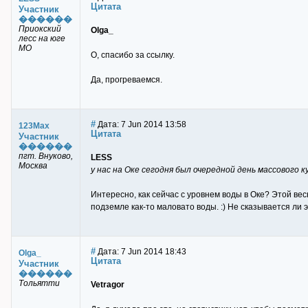
Цитата
Участник
������
Приокский
Olga_
лесс на юге
МО
О, спасибо за ссылку.
Да, прогреваемся.
#
Дата: 7 Jun 2014 13:58
123Max
Цитата
Участник
������
пгт. Внуково,
LESS
Москва
у нас на Оке сегодня был очередной день массового к
Интересно, как сейчас с уровнем воды в Оке? Этой ве
подземле как-то маловато воды. :) Не сказывается ли 
#
Дата: 7 Jun 2014 18:43
Olga_
Цитата
Участник
������
Тольятти
Vetragor