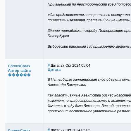
Причинённый по неосторожности вред потребо
«От представителя потерпевшего поступило хо
принесены извинения, претензий он не имеет»,
Здание принадлежит городу. Потерпевшим про
Петербурга.
Выборгский районный суд примирению мешать н
#
Дата: 27 Окт 2024 05:04
CorvusCorax
Цитата
Автор сайта
������
В Петербурге запланирован снос объекта куль
Александр Бастрыкин.
Как гласят данные Агентства бизнес новостей,
комитет по градостроительству и архитектур
Имеется в виду дача Лесснера. Весной прошлог
происходит постепенное уничтожение разных эл
#
Дата: 27 Окт 2024 05:05
CorvusCorax