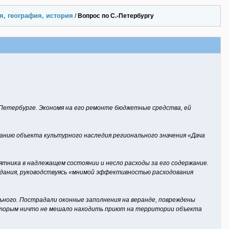
я, география, история
/
Вопрос по С.-Петербургу
Петербурге. Экономя на его ремонте бюджетные средства, ей
жанию объекта культурного наследия регионального значения «Дача
тника в надлежащем состоянии и несло расходы за его содержание.
 здания, руководствуясь «мнимой эффективностью расходования
ного. Пострадали оконные заполнения на веранде, повреждены
которым ничто не мешало находить приют на территории объекта