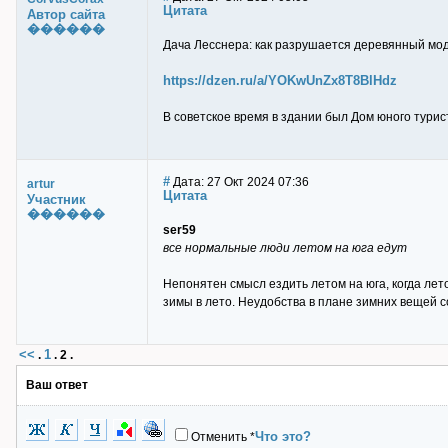
Цитата
Автор сайта
������
Дача Лесснера: как разрушается деревянный мо
https://dzen.ru/a/YOKwUnZx8T8BlHdz
В советское время в здании был Дом юного турис
#
Дата: 27 Окт 2024 07:36
artur
Цитата
Участник
������
ser59
все нормальные люди летом на юга едут
Непонятен смысл ездить летом на юга, когда летом
зимы в лето. Неудобства в плане зимних вещей 
<<
1
.
.
2
.
Ваш ответ
Что это?
Отменить
*