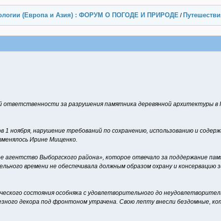
ологии (Европа и Азия) : ФОРУМ О ПОГОДЕ И ПРИРОДЕ
Путешестви
/
й ответственности за разрушения памятника деревянной архитектуры в 
ов 1 ноября, нарушение требований по сохранению, использованию и содер
 вменялось Ирине Мищенко.
 агентство Выборгского района», которое отвечало за поддержание памя
тельного времени не обеспечивала должным образом охрану и консервацию
еского состояния особняка с удовлетворительного до неудовлетворитель
резного декора под фронтоном утрачена. Свою лепту внесли бездомные, 