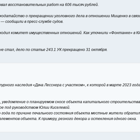
вал восстановительных работ на 606 тысяч рублей.
датайство о прекращении уголовного дела в отношении Мищенко в связи 
 — сообщили в пресс-службе судов.
ходил комитет имущественных отношений. Как уточнили «Фонтанке» в КИО
е стал, дело по статье 243.1 УК прекращено 31 октября.
турного наследия «Дача Лесснера с участком», к которой в марте 2023 г
 уведомление о планируемом сносе объекта капитального строительства, 
е под руководством Юлии Киселевой.
о года по причине печального состояния объекта местные жители обратили
ементов объекта. К примеру, резного декора и остекления одного окна.