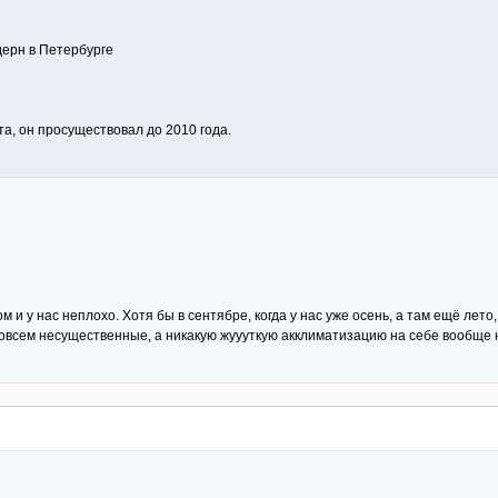
дерн в Петербурге
та, он просуществовал до 2010 года.
 и у нас неплохо. Хотя бы в сентябре, когда у нас уже осень, а там ещё лето
совсем несущественные, а никакую жуууткую акклиматизацию на себе вообще 