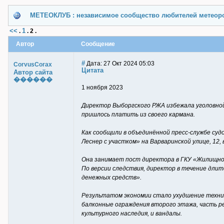
МЕТЕОКЛУБ : независимое сообщество любителей метеор
<<
1
.
.
2
.
Автор
Сообщение
#
Дата: 27 Окт 2024 05:03
CorvusCorax
Цитата
Автор сайта
������
1 ноября 2023
Директор Выборгского РЖА избежала уголовно
пришлось платить из своего кармана.
Как сообщили в объединённой пресс-службе суд
Леснер с участком» на Варваринской улице, 12,
Она занимает пост директора в ГКУ «Жилищное
По версии следствия, директор в течение дли
денежных средств».
Результатом экономии стало ухудшение технич
балконные ограждения второго этажа, часть 
культурного наследия, и вандалы.