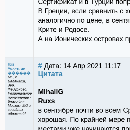
Сертификат и в Турции попр
В Греции, если сравнить с
аналогично по цене, в сент
Крите и Родосе.
А на Ионических островах п
#
Дата: 14 Апр 2021 11:17
Ilgiz
Участник
Цитата
������
МО, г.
Балашиха,
дер.
Федурново.
MihailG
Региональное
потепление -
Ruxs
благо для
Москвы, МО и
в сентябре почти во всем 
соседних
областей!
хорошая. По крайней мере п
местами уже начинаются по