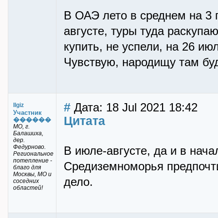
В ОАЭ лето в среднем на 3 
августе, туры туда раскупаю
купить, не успели, на 26 ию
Чувствую, народищу там буд
#
Дата: 18 Jul 2021 18:42
Ilgiz
Участник
Цитата
������
МО, г.
Балашиха,
дер.
Федурново.
В июле-августе, да и в нач
Региональное
потепление -
Средиземноморья предпочтит
благо для
Москвы, МО и
дело.
соседних
областей!