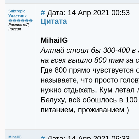
#
Дата: 14 Апр 2021 00:53
Subtropic
Участник
Цитата
������
Ростов н/Д,
Россия
MihailG
Алтай стоил бы 300-400 в 
на всех вышло 800 там за 
Где 800 прямо чувствуется
называете, что просто голов
нужно отдыхать. Кум летал 
Белуху, всё обошлось в 100
питанием, проживанием )
#
Дата: 14 Апр 2021 06:33
MihailG