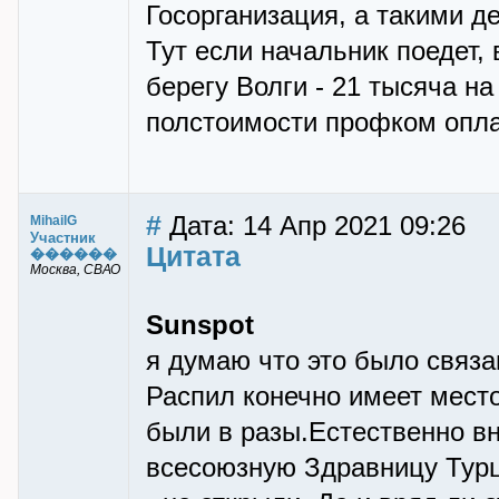
Госорганизация, а такими де
Тут если начальник поедет,
берегу Волги - 21 тысяча н
полстоимости профком оплат
#
Дата: 14 Апр 2021 09:26
MihailG
Участник
Цитата
������
Москва, СВАО
Sunspot
я думаю что это было связ
Распил конечно имеет место
были в разы.Естественно вни
всесоюзную Здравницу Турц