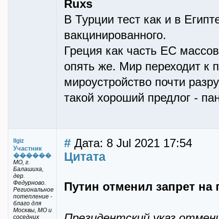
Ruxs
В Турции тест как и в Егип
вакцинированного.
Греция как часть ЕС массов
опять же. Мир переходит к 
мироустройство почти разруш
такой хороший предлог - па
#
Дата: 8 Jul 2021 17:54
Ilgiz
Участник
Цитата
������
МО, г.
Балашиха,
дер.
Федурново.
Путин отменил запрет на 
Региональное
потепление -
благо для
Москвы, МО и
Президентский указ отмени
соседних