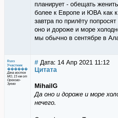
планирует - обещать женить
более к Европе и ЮВА как к
завтра по прилёту попросят 
оно и дороже и море холодн
мы обычно в сентябре в Ал
#
Дата: 14 Апр 2021 11:12
Ruxs
Участник
Цитата
������
Дача восток
МО, 15 км от
Орехово-
Зуево
MihailG
Да оно и дороже и море хо
нечего.