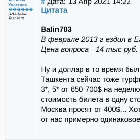
#
Дата: 13 Апр 2021 14:22
whirlwind
Участник
Цитата
������
Uzbekistan-
Tashkent
Balin703
В феврале 2013 г ездил в Е
Цена вопроса - 14 тыс руб.
Ну и доллар в то время был 
Ташкента сейчас тоже турф
3*, 5* от 650-700$ на недел
стоимость билета в одну ст
Москва просят от 400$... Хо
от нас примерно одинаково