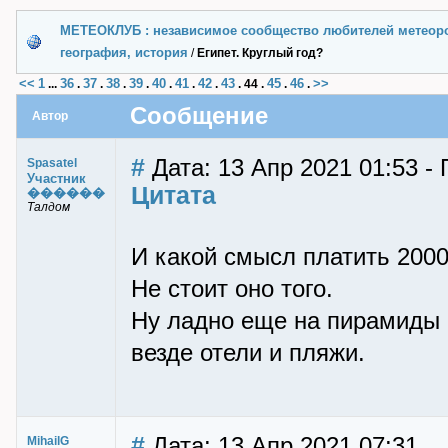
МЕТЕОКЛУБ : независимое сообщество любителей метеор
география, история
/
Египет. Круглый год?
<<
1
36
37
38
39
40
41
42
43
45
46
>>
...
.
.
.
.
.
.
.
.
44
.
.
.
Сообщение
Автор
#
Дата: 13 Апр 2021 01:53 - 
Spasatel
Участник
Цитата
������
Талдом
И какой смысл платить 200
Не стоит оно того.
Ну ладно еще на пирамиды п
везде отели и пляжи.
#
Дата: 13 Апр 2021 07:31
MihailG