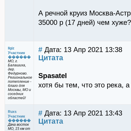
А речной круиз Москва-Аст
35000 р (17 дней) чем хуже?
#
Дата: 13 Апр 2021 13:38
Ilgiz
Участник
Цитата
������
МО, г.
Балашиха,
дер.
Федурново.
Spasatel
Региональное
потепление -
хотя бы тем, что это река, а
благо для
Москвы, МО и
соседних
областей!
#
Дата: 13 Апр 2021 13:43
Ruxs
Участник
Цитата
������
Дача восток
МО, 15 км от