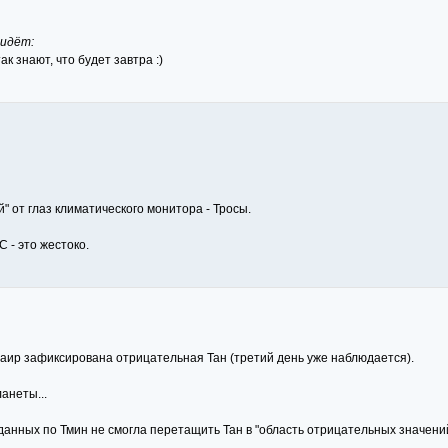
 идёт:
ак знают, что будет завтра :)
й" от глаз климатического монитора - Тросы.
 - это жестоко.
.Каир зафиксирована отрицательная Тан (третий день уже наблюдается).
анеты...
анных по Тмин не смогла перетащить Тан в "область отрицательных значений"