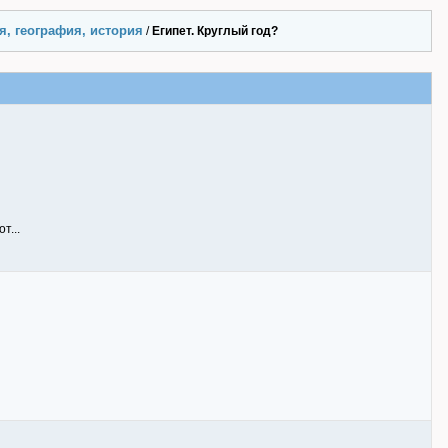
я, география, история
/
Египет. Круглый год?
т...