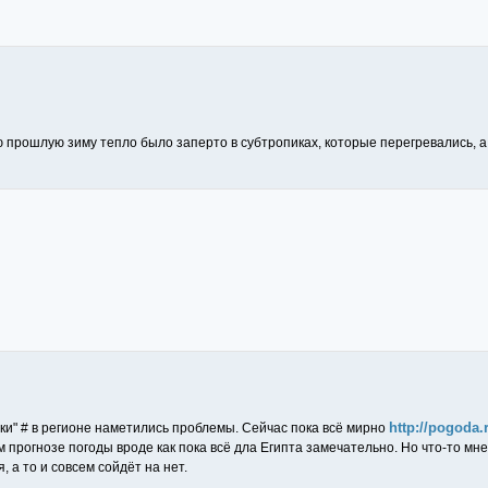
прошлую зиму тепло было заперто в субтропиках, которые перегревались, 
http://pogoda.
и" # в регионе наметились проблемы. Сейчас пока всё мирно
 прогнозе погоды вроде как пока всё дла Египта замечательно. Но что-то мне
а то и совсем сойдёт на нет.