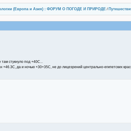
ологии (Европа и Азия) : ФОРУМ О ПОГОДЕ И ПРИРОДЕ
Путешестви
/
 там стукнуло под +40С...
ан +46.3С, да и ночью +30+35С, не до лицезрений центрально-египетских красо