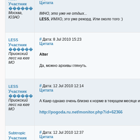
Цитата
Участник
������
Москва,
IMHO, это уже не отдых...
ЮЗАО
LESS
, ИМХО, это уже рекорд. Или около того :)
#
Дата: 8 Jul 2010 15:23
LESS
Цитата
Участник
������
Приокский
Alter
лесс на юге
МО
Да, можно архивы глянуть.
#
Дата: 12 Jul 2010 12:14
LESS
Цитата
Участник
������
Приокский
А Каир однако очень близко к норме в текущем месяце и
лесс на юге
МО
http://pogoda.ru.net/monitor.php?id=62366
#
Дата: 12 Jul 2010 12:37
Subtropic
Цитата
Участник