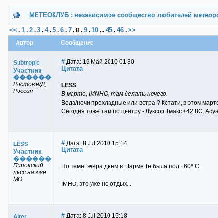
МЕТЕОКЛУБ : независимое сообщество любителей метеор
<<
1
2
3
4
5
6
7
9
10
45
46
>>
.
.
.
.
.
.
.
.
8
.
.
...
.
.
Автор
Сообщение
#
Дата: 19 Май 2010 01:30
Subtropic
Цитата
Участник
������
Ростов н/Д,
LESS
Россия
В марте, IMNHO, там делать нечего.
Вода/ночи прохладные или ветра ? Кстати, в этом марте
Сегодня тоже там по центру - Луксор Тмакс +42.8С, Асу
#
Дата: 8 Jul 2010 15:14
LESS
Цитата
Участник
������
Приокский
По теме: вчера днём в Шарме Те была под +60* С.
лесс на юге
МО
IMHO, это уже не отдых...
#
Дата: 8 Jul 2010 15:18
Alter