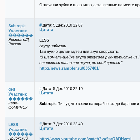
Отпечатки зубов и плавников, оставленные на месте пр
#
Дата: 5 Дек 2010 22:07
Subtropic
Цитата
Участник
������
Ростов н/Д,
LESS
Россия
Акулу поймали
Там нужно целый музей для акул сооружать.
"В Шарм-эль-Шейхе акула откусила руку туристке из Г
относится напавшая акула, не сообщается."
http://news.rambler.ru/8357401/
#
Дата: 5 Дек 2010 22:19
ded
Цитата
Участник
������
наро-
Subtropic
Пишут, что везли на корабле стадо баранов и 
фоМИНСК
#
Дата: 7 Дек 2010 23:40
LESS
Цитата
Участник
������
Приокский
http://www.youtube.com/watch?v=9srQADHvcsI