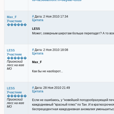
#
Дата: 2 Ноя 2010 17:34
Max_F
Цитата
Участник
������
LESS
Может, северным широтам больше перепадет? А то всю 
#
Дата: 2 Ноя 2010 18:08
LESS
Цитата
Участник
������
Приокский
Max_F
лесс на юге
МО
Как бы не наоборот...
#
Дата: 28 Ноя 2010 21:49
LESS
Цитата
Участник
������
Приокский
Если не ошибаюсь, у "новейшей погодообразующей печк
лесс на юге
каждодневный "красный плюс" по Тан. И в краткосрочном
МО
беспрецедентная каждодневная аномалия уменьшиться, 