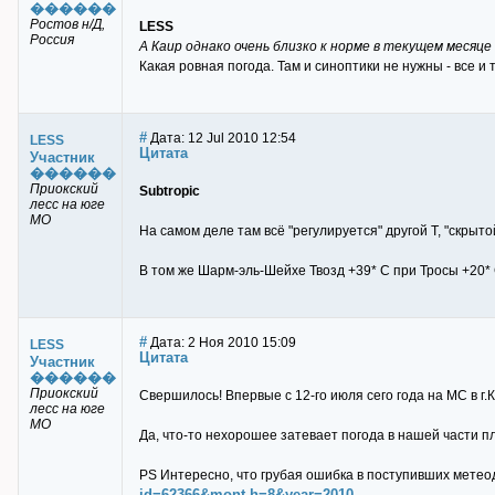
������
Ростов н/Д,
LESS
Россия
А Каир однако очень близко к норме в текущем месяце
Какая ровная погода. Там и синоптики не нужны - все и т
#
Дата: 12 Jul 2010 12:54
LESS
Цитата
Участник
������
Приокский
Subtropic
лесс на юге
МО
На самом деле там всё "регулируется" другой Т, "скрыто
В том же Шарм-эль-Шейхе Твозд +39* С при Тросы +20* С
#
Дата: 2 Ноя 2010 15:09
LESS
Цитата
Участник
������
Приокский
Свершилось! Впервые с 12-го июля сего года на МС в г
лесс на юге
МО
Да, что-то нехорошее затевает погода в нашей части пл
PS Интересно, что грубая ошибка в поступивших метеод
id=62366&mont h=8&year=2010