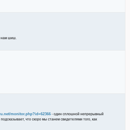
а нам шиш.
ru.net/monitor.php?id=62366
- один сплошной непрерывный
 подсказывает, что скоро мы станем свидетелями того, как