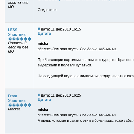
лесс на юге
МО
Свидетели.
#
Дата: 11 Дек 2010 16:15
LESS
Цитата
Участник
������
Приокский
misha
лесс на юге
сдались Вам эти акулы. Все давно забыли их.
МО
Прибывающие партиями знакомые с курортов Красного мо
выдержали и полезли купаться.
На следующей неделе ожидаем очередную партию свежи
#
Дата: 11 Дек 2010 16:25
Front
Цитата
Участник
������
Москва
misha
сдались Вам эти акулы. Все давно забыли их.
А люди, которые в связи с этим в больницах, тоже забы