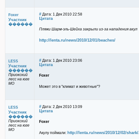
#
Дата: 1 Дек 2010 22:58
Foxer
Цитата
Участник
������
Пляжи Шарм-эль-Шейха закрыли из-за нападения акул
http://lenta.ru/news/2010/12/01/beaches/
#
Дата: 1 Дек 2010 23:06
LESS
Цитата
Участник
������
Приокский
Foxer
лесс на юге
МО
Может это в "климат и животные"?
#
Дата: 2 Дек 2010 13:09
LESS
Цитата
Участник
������
Приокский
Foxer
лесс на юге
МО
http://lenta.ru/news/2010/12/02/shark/
Акулу поймали: