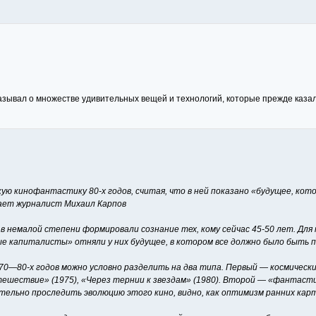
казывал о множестве удивительных вещей и технологий, которые прежде казал
ю кинофантастику 80-х годов, считая, что в ней показано «будущее, кото
вает журналист Михаил Карпов
немалой степени формировали сознание тех, кому сейчас 45-50 лет. Для 
е капиталисты» отняли у них будущее, в котором все должно было быть п
0—80-х годов можно условно разделить на два типа. Первый — космически
ешествие» (1975), «Через тернии к звездам» (1980). Второй — «фантасти
ательно проследить эволюцию этого кино, видно, как оптимизм ранних кар