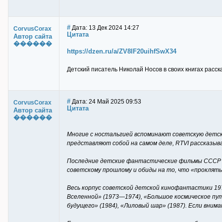
#
Дата: 13 Дек 2024 14:27
CorvusCorax
Цитата
Автор сайта
������
https://dzen.ru/a/ZV8IF20uihfSwX34
Детский писатель Николай Носов в своих книгах расс
#
Дата: 24 Май 2025 09:53
CorvusCorax
Цитата
Автор сайта
������
Многие с ностальгией вспоминают советскую детску
представляют собой на самом деле, RTVI рассказы
Последние детские фантастические фильмы СССР в 
советскому прошлому и обиды на то, что «прокляты
Весь корпус советской детской кинофантастики 197
Вселенной» (1973—1974), «Большое космическое пут
будущего» (1984), «Лиловый шар» (1987). Если вним