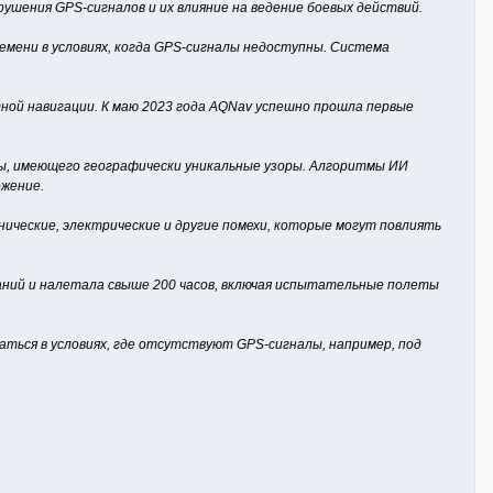
ушения GPS-сигналов и их влияние на ведение боевых действий.
емени в условиях, когда GPS-сигналы недоступны. Система
ной навигации. К маю 2023 года AQNav успешно прошла первые
ы, имеющего географически уникальные узоры. Алгоритмы ИИ
жение.
ические, электрические и другие помехи, которые могут повлиять
аний и налетала свыше 200 часов, включая испытательные полеты
ься в условиях, где отсутствуют GPS-сигналы, например, под