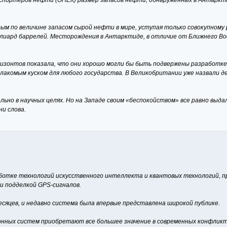
спортеров нефти (ОПЕК) размер запасов нефти, обнаруженных в Антаркти
м по величине запасом сырой нефти в мире, уступая только совокупному 
ллиард баррелей. Месторождения в Антарктиде, в отличие от Ближнего В
онтов показала, что они хорошо могли бы быть подвержены разработке и 
акомым куском для любого государства. В Великобритании уже назвали де
ьно в научных целях. Но на Западе своим «беспокойством» все равно выдали
и слова.
ботке технологий искусственного интеллекта и квантовых технологий, 
и подделкой GPS-сигналов.
есяцев, и недавно система была впервые представлена широкой публике.
онных систем приобретают все большее значение в современных конфликт