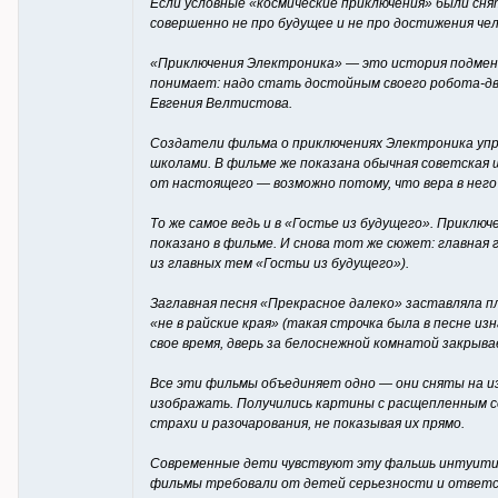
Если условные «космические приключения» были сня
совершенно не про будущее и не про достижения че
«Приключения Электроника» — это история подмены
понимает: надо стать достойным своего робота-дв
Евгения Велтистова.
Создатели фильма о приключениях Электроника упр
школами. В фильме же показана обычная советская
от настоящего — возможно потому, что вера в него
То же самое ведь и в «Гостье из будущего». Приклю
показано в фильме. И снова тот же сюжет: главная
из главных тем «Гостьи из будущего»).
Заглавная песня «Прекрасное далеко» заставляла пл
«не в райские края» (такая строчка была в песне из
свое время, дверь за белоснежной комнатой закрыв
Все эти фильмы объединяет одно — они сняты на из
изображать. Получились картины с расщепленным с
страхи и разочарования, не показывая их прямо.
Современные дети чувствуют эту фальшь интуитивн
фильмы требовали от детей серьезности и ответст