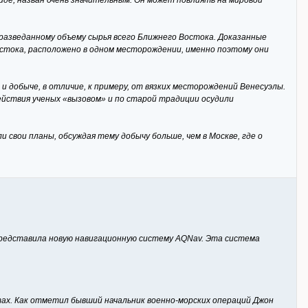
де, назван очень значительным. Он может повлиять на мировой
разведанному объему сырья всего Ближнего Востока. Доказанные
остока, расположено в одном месторождении, именно поэтому они
добыче, в отличие, к примеру, от вязких месторождений Венесуэлы.
йствия ученых «вызовом» и по старой традиции осудили
 свои планы, обсуждая тему добычу больше, чем в Москве, где о
представила новую навигационную систему AQNav. Эта система
ах. Как отметил бывший начальник военно-морских операций Джон