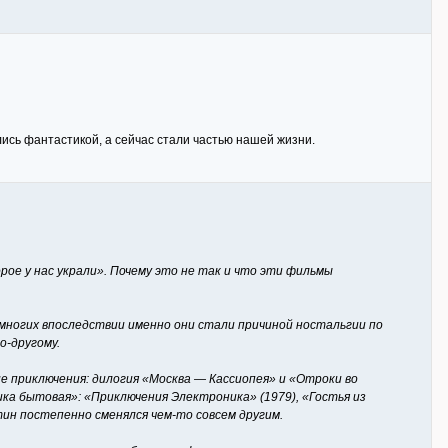
ись фантастикой, а сейчас стали частью нашей жизни.
рое у нас украли». Почему это не так и что эти фильмы
многих впоследствии именно они стали причиной ностальгии по
о-другому.
е приключения: дилогия «Москва — Кассиопея» и «Отроки во
ка бытовая»: «Приключения Электроника» (1979), «Гостья из
тин постепенно сменялся чем-то совсем другим.