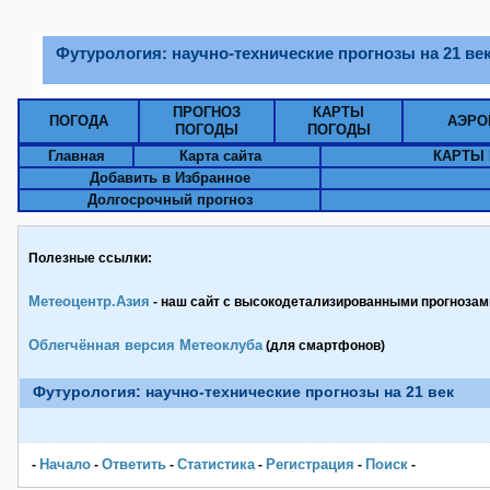
Футурология: научно-технические прогнозы на 21 ве
ПРОГНОЗ
КАРТЫ
ПОГОДА
АЭРО
ПОГОДЫ
ПОГОДЫ
Главная
Карта сайта
КАРТЫ 
Добавить в Избранное
Долгосрочный прогноз
Полезные ссылки:
Метеоцентр.Азия
- наш сайт с высокодетализированными прогнозами
Облегчённая версия Метеоклуба
(для смартфонов)
Футурология: научно-технические прогнозы на 21 век
Начало
Ответить
Статистика
Pегистрация
Поиск
-
-
-
-
-
-