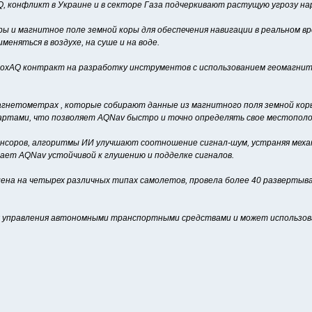
конфликт в Украине и в секторе Газа подчеркивают растущую угрозу нар
 и магнитное поле земной коры для обеспечения навигации в реальном вр
еняться в воздухе, на суше и на воде.
boxAQ контракт на разработку инструментов с использованием геомагнит
гнетометрах , которые собирают данные из магнитного поля земной кор
артами, что позволяет AQNav быстро и точно определять свое местополо
нсоров, алгоритмы ИИ улучшают соотношение сигнал-шум, устраняя механ
ает AQNav устойчивой к глушению и подделке сигналов.
ена на четырех различных типах самолетов, провела более 40 развертыв
 управления автономными транспортными средствами и может использоват