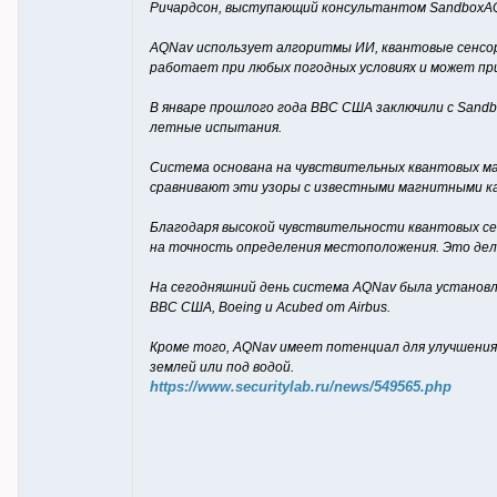
Ричардсон, выступающий консультантом SandboxAQ, 
AQNav использует алгоритмы ИИ, квантовые сенсоры
работает при любых погодных условиях и может прим
В январе прошлого года ВВС США заключили с Sand
летные испытания.
Система основана на чувствительных квантовых ма
сравнивают эти узоры с известными магнитными к
Благодаря высокой чувствительности квантовых се
на точность определения местоположения. Это дел
На сегодняшний день система AQNav была установл
ВВС США, Boeing и Acubed от Airbus.
Кроме того, AQNav имеет потенциал для улучшения
землей или под водой.
https://www.securitylab.ru/news/549565.php