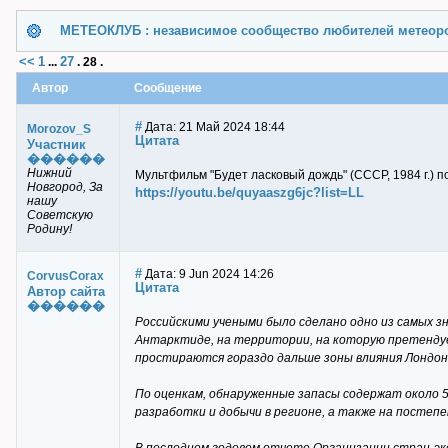
МЕТЕОКЛУБ : независимое сообщество любителей метеор
<<
1
27
...
.
28
.
Автор
Сообщение
#
Дата: 21 Май 2024 18:44
Morozov_S
Цитата
Участник
������
Нижний
Мультфильм "Будет ласковый дождь" (СССР, 1984 г.) 
Новгород, За
https://youtu.be/quyaaszg6jc?list=LL
нашу
Советскую
Родину!
#
Дата: 9 Jun 2024 14:26
CorvusCorax
Цитата
Автор сайта
������
Российскими учеными было сделано одно из самых 
Антарктиде, на территории, на которую претенду
простираются гораздо дальше зоны влияния Лондона,
По оценкам, обнаруженные запасы содержат около 5
разработки и добычи в регионе, а также на постеп