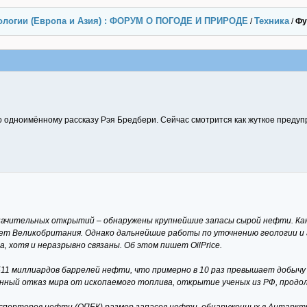
ологии (Европа и Азия) : ФОРУМ О ПОГОДЕ И ПРИРОДЕ
Техника
/
/
Фу
по одноимённому рассказу Рэя Бредбери. Сейчас смотрится как жуткое преду
значительных открытий – обнаружены крупнейшие запасы сырой нефти. Как
ет Великобритания. Однако дальнейшие работы по уточнению геологии и
 хотя и неразрывно связаны. Об этом пишет OilPrice.
11 миллиардов баррелей нефти, что примерно в 10 раз превышает добычу 
енный отказ мира от ископаемого топлива, открытие ученых из РФ, продо