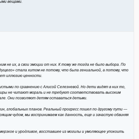
ыми вещами.
 не их, а свои эмоции от них. К тому же тогда не было выбора. По
дущего» стала хитом не потому, что была гениальной, а потому, что
ает иллюзию ценности.
стыми по сравнению с Алисой Селезневой. Но дети видят в них то,
умиры не читают мораль и не требуют соответствовать высоким
зале. Они позволяют детям оставаться детьми.
н, глобальных планов. Реальный прогресс пошел по другому пути —
оящим чудом, мы воспринимаем как данность, еще и зачастую обвиняя
омерзкое и уродливое, восставшее из могилы и умоляющее упокоить