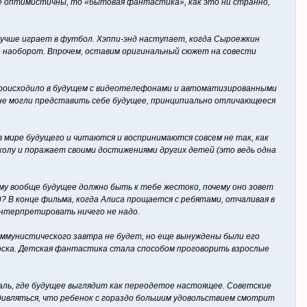
ее оптимистичны, то «бытовая фантастика», как это ни странно,
учше играет в футбол. Хэппи-энд наступает, когда Сыроежкин
е наоборот. Впрочем, оставим оригинальный сюжет на совести
происходило в будущем с видеотелефонами и автоматизированными
 не могли представить себе будущее, принципиально отличающееся
в мире будущего и читаются и воспринимаются совсем не так, как
школу и поражает своими достижениями других детей (это ведь одна
ему вообще будущее должно быть к тебе жестоко, почему оно зовет
»)? В конце фильма, когда Алиса прощается с ребятами, отчаливая в
интерпретировать ничего не надо.
оммунистического завтра не будет, но еще вынуждены были его
оска. Детская фантастика стала способом проговорить взрослые
ль, где будущее выглядит как переодетое настоящее. Советские
ивляться, что ребенок с гораздо большим удовольствием смотрит