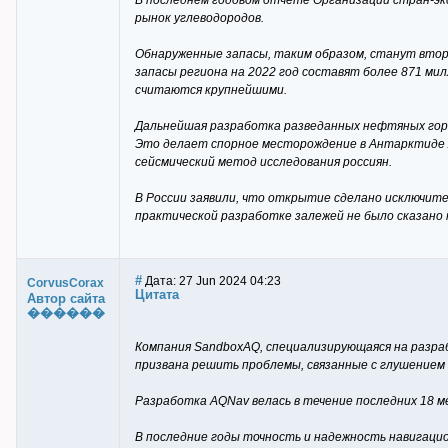
В последнем годовом отчете Организации стран-эк
рынок углеводородов.
Обнаруженные запасы, таким образом, станут вторы
запасы региона на 2022 год составят более 871 ми
считаются крупнейшими.
Дальнейшая разработка разведанных нефтяных гориз
Это делает спорное месторождение в Антарктиде л
сейсмический метод исследования россиян.
В России заявили, что открытие сделано исключител
практической разработке залежей не было сказано н
#
Дата: 27 Jun 2024 04:23
CorvusCorax
Цитата
Автор сайта
������
Компания SandboxAQ, специализирующаяся на разра
призвана решить проблемы, связанные с глушением 
Разработка AQNav велась в течение последних 18 м
В последние годы точность и надежность навигаци