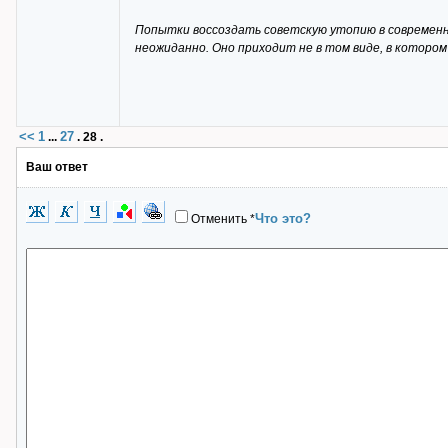
Попытки воссоздать советскую утопию в современн
неожиданно. Оно приходит не в том виде, в котором 
<<
1
27
...
.
28
.
Ваш ответ
Что это?
Отменить
*