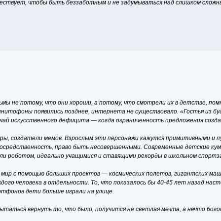
уществует, чтобы быть беззаботным и не задумываться над слишком сложн
не потому, что они хороши, а потому, что смотрели их в детстве, помним
гнитофоны появились позднее, интернета не существовало. «Гостья из бу
учай искусственного дефицита — когда ограниченность предложения созд
ры, создатели мемов. Взрослым эти персонажи кажутся примитивными и пу
непосредственность, право быть несовершенными. Современные детские к
или роботом, идеально учащимися и ставящими рекорды в школьном спорт
мир с помощью больших проектов — космических полетов, гигантских маши
ого человека в отдельности. То, что показалось бы 40-45 лет назад наст
артфонов дети больше играли на улице.
пытаться вернуть то, что было, получится не светлая мечта, а нечто бог