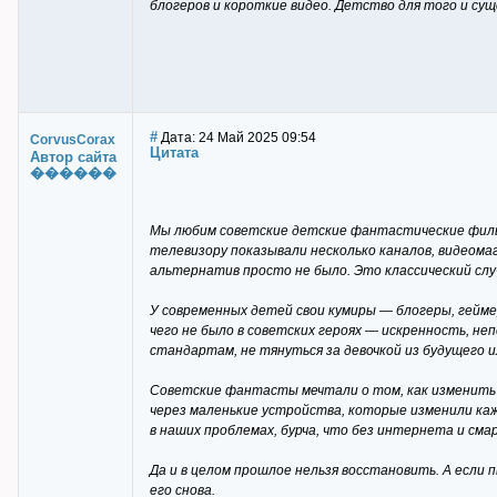
блогеров и короткие видео. Детство для того и с
#
Дата: 24 Май 2025 09:54
CorvusCorax
Цитата
Автор сайта
������
Мы любим советские детские фантастические фильмы 
телевизору показывали несколько каналов, видеома
альтернатив просто не было. Это классический сл
У современных детей свои кумиры — блогеры, гейме
чего не было в советских героях — искренность, 
стандартам, не тянуться за девочкой из будущего 
Советские фантасты мечтали о том, как изменить 
через маленькие устройства, которые изменили кажд
в наших проблемах, бурча, что без интернета и см
Да и в целом прошлое нельзя восстановить. А если 
его снова.