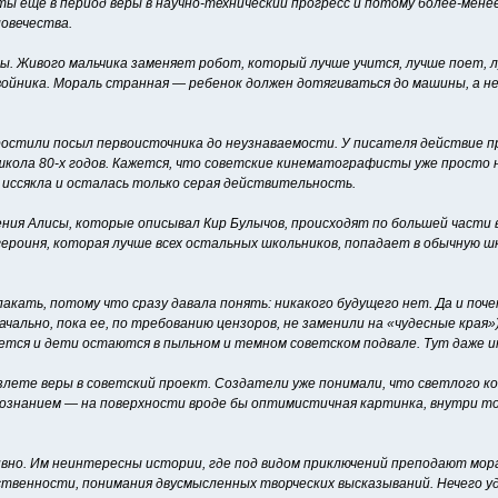
ты еще в период веры в научно-технический прогресс и потому более-мен
ловечества.
. Живого мальчика заменяет робот, который лучше учится, лучше поет, л
ойника. Мораль странная — ребенок должен дотягиваться до машины, а н
остили посыл первоисточника до неузнаваемости. У писателя действие 
 школа 80-х годов. Кажется, что советские кинематографисты уже просто
 иссякла и осталась только серая действительность.
чения Алисы, которые описывал Кир Булычов, происходят по большей части 
 героиня, которая лучше всех остальных школьников, попадает в обычную 
акать, потому что сразу давала понять: никакого будущего нет. Да и поч
начально, пока ее, по требованию цензоров, не заменили на «чудесные края
ается и дети остаются в пыльном и темном советском подвале. Тут даже 
лете веры в советский проект. Создатели уже понимали, что светлого к
ознанием — на поверхности вроде бы оптимистичная картинка, внутри т
о. Им неинтересны истории, где под видом приключений преподают мора
венности, понимания двусмысленных творческих высказываний. Нечего уд