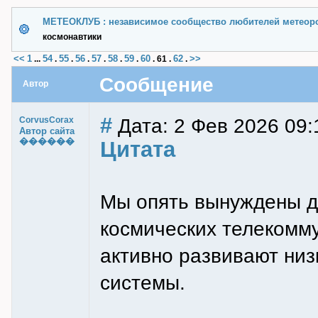
МЕТЕОКЛУБ : независимое сообщество любителей метеор
космонавтики
<<
1
54
55
56
57
58
59
60
62
>>
...
.
.
.
.
.
.
.
61
.
.
Сообщение
Автор
#
Дата: 2 Фев 2026 09:
CorvusCorax
Автор сайта
������
Цитата
Мы опять вынуждены до
космических телекомм
активно развивают ни
системы.