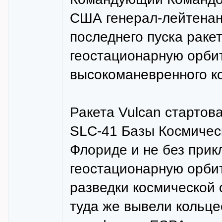
США генерал-лейтенант
последнего пуска раке
геостационарную орби
высокоманевренного ко
Ракета Vulcan стартов
SLC-41 Базы Космичес
Флориде и не без прик
геостационарную орбит
разведки космической
туда же вывели кольце