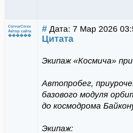
#
Дата: 7 Мар 2026 03:
CorvusCorax
Автор сайта
������
Цитата
Экипаж «Космича» при
Автопробег, приуроче
базового модуля орби
до космодрома Байкон
Экипаж: