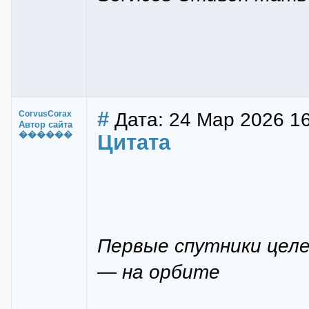
#
Дата: 24 Мар 2026 1
CorvusCorax
Автор сайта
������
Цитата
Первые спутники целе
— на орбите