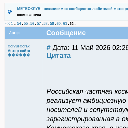
МЕТЕОКЛУБ : независимое сообщество любителей метеор
космонавтики
<<
1
54
55
56
57
58
59
60
61
...
.
.
.
.
.
.
.
.
62
.
Сообщение
Автор
#
Дата: 11 Май 2026 02:2
CorvusCorax
Автор сайта
Цитата
������
Российская частная кос
реализует амбициозную 
носителей и сопутству
зарегистрированная в о