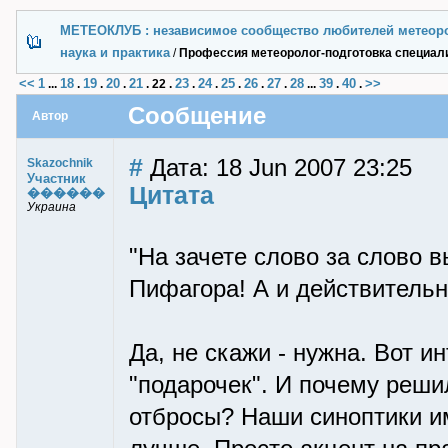
МЕТЕОКЛУБ : независимое сообщество любителей метеор
наука и практика
/
Профессия метеоролог-подготовка специал
<<
1
18
19
20
21
23
24
25
26
27
28
39
40
>>
...
.
.
.
.
22
.
.
.
.
.
.
...
.
.
Сообщение
Автор
#
Дата: 18 Jun 2007 23:25
Skazochnik
Участник
Цитата
������
Украина
"На зачете слово за слово 
Пифагора! А и действительн
Да, не скажи - нужна. Вот и
"подарочек". И почему реши
отбросы? Наши синоптики им