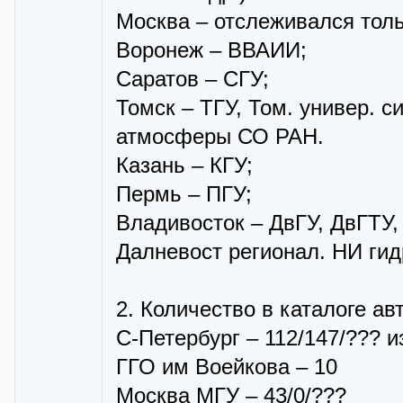
Москва – отслеживался тол
Воронеж – ВВАИИ;
Саратов – СГУ;
Томск – ТГУ, Том. универ. си
атмосферы СО РАН.
Казань – КГУ;
Пермь – ПГУ;
Владивосток – ДвГУ, ДвГТУ,
Далневост регионал. НИ гид
2. Количество в каталоге а
С-Петербург – 112/147/??? и
ГГО им Воейкова – 10
Москва МГУ – 43/0/???