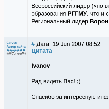
Всероссийский лидер («по в
образования
РГГМУ
, что и
Региональный лидер
Ворон
#
Дата: 19 Jun 2007 08:52
Corvus
Автор сайта
Цитата
������
###Corvus###
Ivanov
Рад видеть Вас! ;)
Спасибо за интересную ин