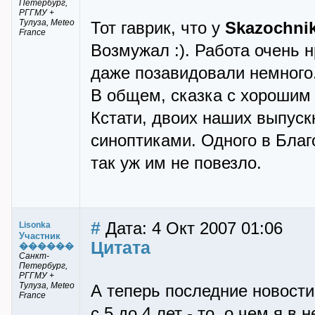
Петербург,
РГГМУ +
Тулуза, Meteo
Тот гаврик, что у
Skazochni
France
Возмужал :). Работа очень н
даже позавидовали немного
В общем, сказка с хорошим 
Кстати, двоих наших выпуск
синоптиками. Одного в Благ
так уж им не повезло.
#
Дата: 4 Окт 2007 01:06
Lisonka
Участник
Цитата
������
Санкт-
Петербург,
РГГМУ +
Тулуза, Meteo
А теперь последние новости
France
с 5 до 4 лет - то, о чем я 