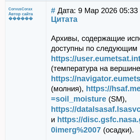
#
Дата: 9 Мар 2026 05:33
CorvusCorax
Автор сайта
Цитата
������
Архивы, содержащие исп
доступны по следующим 
https://user.eumetsat.
(температура на вершине
https://navigator.eumet
https://hsaf.m
(молния),
=soil_moisture
(SM),
https://datalsasaf.ls
https://disc.gsfc.na
и
0imerg%2007
(осадки).