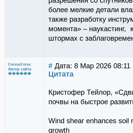
разрешения со спутнико
более мелкие детали вл
также разработку инстру
момента» – наукастинг,
штормах с заблаговремен
#
Дата: 8 Мар 2026 08:11
CorvusCorax
Автор сайта
Цитата
������
Кристофер Тейлор, «Сдви
почвы на быстрое развити
Wind shear enhances soil m
growth