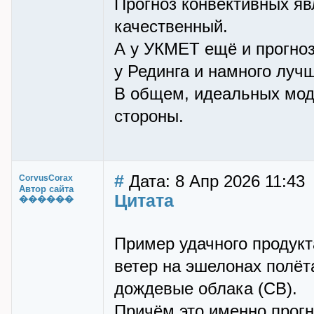
Прогноз конвективных я
качественный.
А у УКМЕТ ещё и прогноз
у Рединга и намного луч
В общем, идеальных моде
стороны.
#
Дата: 8 Апр 2026 11:43
CorvusCorax
Автор сайта
Цитата
������
Пример удачного продукт
ветер на эшелонах полёта
дождевые облака (СВ).
Причём это именно прогн