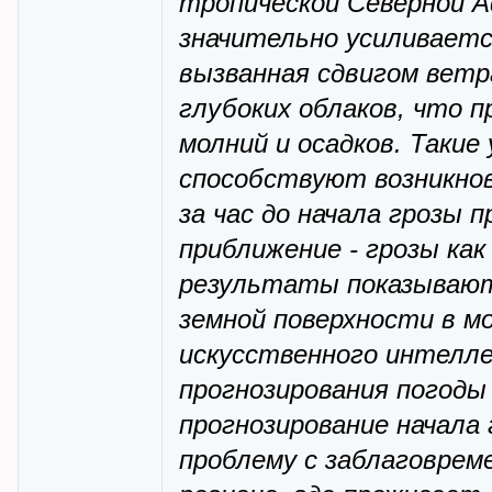
тропической Северной А
значительно усиливается
вызванная сдвигом ветр
глубоких облаков, что п
молний и осадков. Такие
способствуют возникнов
за час до начала грозы 
приближение - грозы ка
результаты показывают
земной поверхности в мо
искусственного интелле
прогнозирования погод
прогнозирование начала
проблему с заблаговре