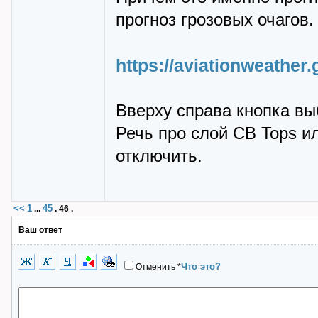
прогноз грозовых очагов.
https://aviationweather
Вверху справа кнопка вы
Речь про слой CB Tops и
отключить.
<<
1
45
...
.
46
.
Ваш ответ
Что это?
Отменить
*