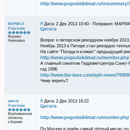
http://www.pogodaiklimat.ru/msummary/
#
Дата: 2 Дек 2013 10:40 - Поправил: MAPIIIA
MAPIIIAJI
Участник
Цитата
������
Russian
Вопрос о питерском рекордном ноябре 2013.
Federation
Ноябрь 2013 в Питере стал рекордно теплым
На сайте "Погода и климат" предыдущий рек
http://www.pogodaiklimat.ru/monitor.p
А главный синоптик Гидрометцентра Санкт-
год 1996
http://www.itar-tass.com/spb-news/79908
Чему верить?
#
Дата: 2 Дек 2013 16:22
qwerty
Участник
Цитата
������
Владимирская
http://www.pogodaiklimat.ru/monitor.p
область,
г.Киржач
По Москве в графе самый тёплый месяц до с