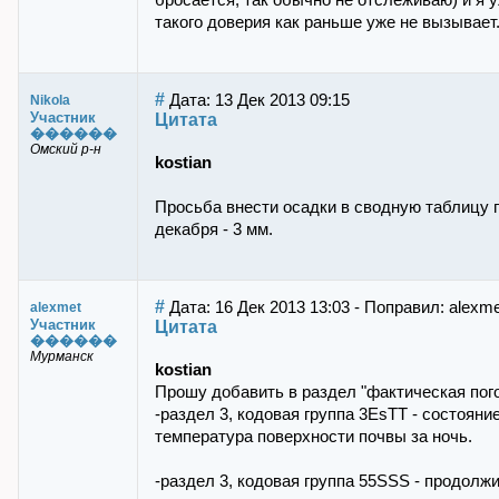
бросается, так обычно не отслеживаю) и я 
такого доверия как раньше уже не вызывает.
#
Дата: 13 Дек 2013 09:15
Nikola
Участник
Цитата
������
Омский р-н
kostian
Просьба внести осадки в сводную таблицу п
декабря - 3 мм.
#
Дата: 16 Дек 2013 13:03 - Поправил: alexme
alexmet
Участник
Цитата
������
Мурманск
kostian
Прошу добавить в раздел "фактическая пог
-раздел 3, кодовая группа 3EsTT - состоян
температура поверхности почвы за ночь.
-раздел 3, кодовая группа 55SSS - продолж