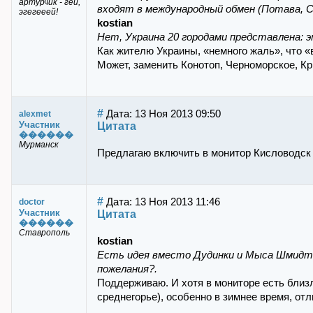
артурчик - гей,
входят в международный обмен (Потава, Су
эгегееей!
kostian
Нет, Украина 20 городами представлена: 
Как жителю Украины, «немного жаль», что «в
Может, заменить Конотоп, Черноморское, Кр
#
Дата: 13 Ноя 2013 09:50
alexmet
Участник
Цитата
������
Мурманск
Предлагаю включить в монитор Кисловодск 
#
Дата: 13 Ноя 2013 11:46
doctor
Участник
Цитата
������
Ставрополь
kostian
Есть идея вместо Дудинки и Мыса Шмидта
пожелания?.
Поддерживаю. И хотя в мониторе есть близ
среднегорье), особенно в зимнее время, отл