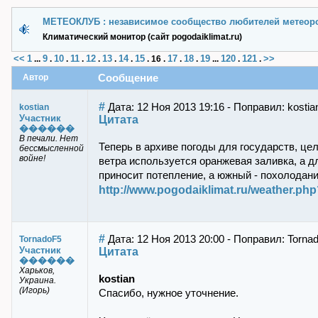
МЕТЕОКЛУБ : независимое сообщество любителей метеор
Климатический монитор (сайт pogodaiklimat.ru)
<<
1
9
10
11
12
13
14
15
17
18
19
120
121
>>
...
.
.
.
.
.
.
.
16
.
.
.
...
.
.
Автор
Сообщение
#
Дата: 12 Ноя 2013 19:16 - Поправил: kostia
kostian
Участник
Цитата
������
В печали. Нет
Теперь в архиве погоды для государств, ц
бессмысленной
войне!
ветра используется оранжевая заливка, а дл
приносит потепление, а южный - похолодани
http://www.pogodaiklimat.ru/weather.ph
#
Дата: 12 Ноя 2013 20:00 - Поправил: Torna
TornadoF5
Участник
Цитата
������
Харьков,
kostian
Украина.
(Игорь)
Спасибо, нужное уточнение.