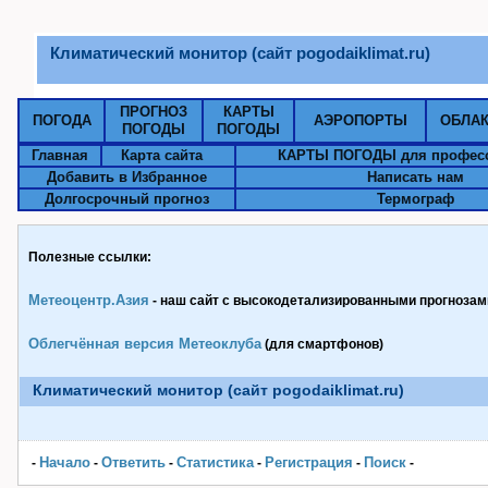
Климатический монитор (сайт pogodaiklimat.ru)
ПРОГНОЗ
КАРТЫ
ПОГОДА
АЭРОПОРТЫ
ОБЛА
ПОГОДЫ
ПОГОДЫ
Главная
Карта сайта
КАРТЫ ПОГОДЫ для профес
Добавить в Избранное
Написать нам
Долгосрочный прогноз
Термограф
Полезные ссылки:
Метеоцентр.Азия
- наш сайт с высокодетализированными прогнозами
Облегчённая версия Метеоклуба
(для смартфонов)
Климатический монитор (сайт pogodaiklimat.ru)
Начало
Ответить
Статистика
Pегистрация
Поиск
-
-
-
-
-
-