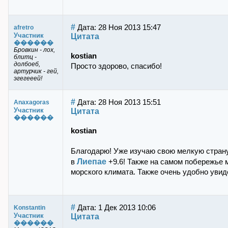
#
Дата: 28 Ноя 2013 15:47
afretro
Участник
Цитата
������
Бровкин - лох,
kostian
блитц -
долбоеб,
Просто здорово, спасибо!
артурчик - гей,
эгегееей!
#
Дата: 28 Ноя 2013 15:51
Anaxagoras
Участник
Цитата
������
kostian
Благодарю! Уже изучаю свою мелкую страну.
Лиепае
в
+9.6! Также на самом побережье 
морского климата. Также очень удобно увид
#
Дата: 1 Дек 2013 10:06
Konstantin
Участник
Цитата
������