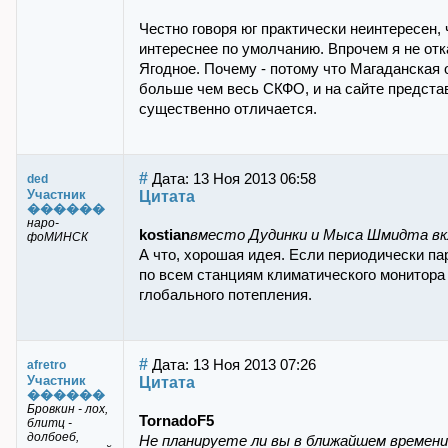
Честно говоря юг практически неинтересен,
интереснее по умолчанию. Впрочем я не отк
Ягодное. Почему - потому что Магаданская о
больше чем весь СКФО, и на сайте предста
существенно отличается.
#
Дата: 13 Ноя 2013 06:58
ded
Участник
Цитата
������
наро-
kostian
вместо Дудинки и Мыса Шмидта вкл
фоМИНСК
А что, хорошая идея. Если периодически па
по всем станциям климатического монитора 
глобального потепления.
#
Дата: 13 Ноя 2013 07:26
afretro
Участник
Цитата
������
Бровкин - лох,
TornadoF5
блитц -
долбоеб,
Не планируете ли вы в ближайшем времени