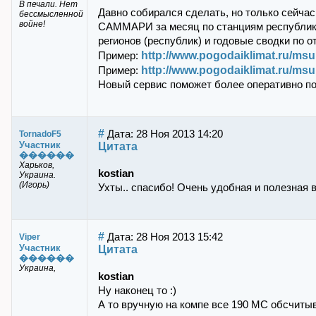
В печали. Нет
Давно собирался сделать, но только сейчас
бессмысленной
войне!
САММАРИ за месяц по станциям республик 
регионов (республик) и годовые сводки по 
http://www.pogodaiklimat.ru/ms
Пример:
http://www.pogodaiklimat.ru/m
Пример:
Новый сервис поможет более оперативно по
#
Дата: 28 Ноя 2013 14:20
TornadoF5
Участник
Цитата
������
Харьков,
kostian
Украина.
(Игорь)
Ухты.. спасибо! Очень удобная и полезная 
#
Дата: 28 Ноя 2013 15:42
Viper
Участник
Цитата
������
Украина,
kostian
Ну наконец то :)
А то вручную на компе все 190 МС обсчитыв