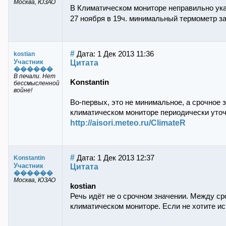
Москва, ЮЗАО
В Климатическом мониторе неправильно ук
27 ноября в 19ч. минимальный термометр за
#
Дата: 1 Дек 2013 11:36
kostian
Участник
Цитата
������
В печали. Нет
Konstantin
бессмысленной
войне!
Во-первых, это не минимальное, а срочное 
климатическом мониторе периодически уточ
http://aisori.meteo.ru/ClimateR
#
Дата: 1 Дек 2013 12:37
Konstantin
Участник
Цитата
������
Москва, ЮЗАО
kostian
Речь идёт не о срочном значении. Между ср
климатическом мониторе. Если не хотите и