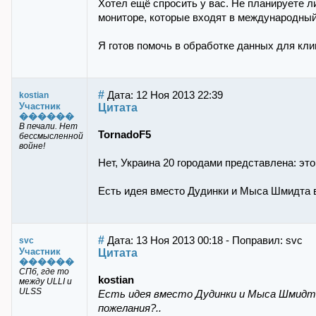
Хотел ещё спросить у вас. Не планируете 
мониторе, которые входят в международный 
Я готов помочь в обработке данных для кл
#
Дата: 12 Ноя 2013 22:39
kostian
Участник
Цитата
������
В печали. Нет
TornadoF5
бессмысленной
войне!
Нет, Украина 20 городами представлена: это
Есть идея вместо Дудинки и Мыса Шмидта в
#
Дата: 13 Ноя 2013 00:18 - Поправил: svc
svc
Участник
Цитата
������
СПб, где то
kostian
между ULLI и
ULSS
Есть идея вместо Дудинки и Мыса Шмидта
пожелания?..