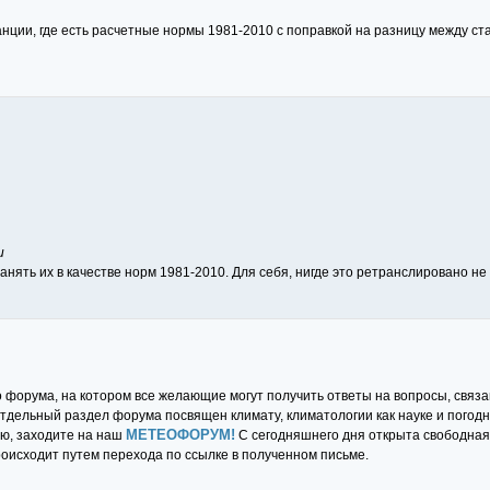
ции, где есть расчетные нормы 1981-2010 с поправкой на разницу между ста
и
ранять их в качестве норм 1981-2010. Для себя, нигде это ретранслировано не 
форума, на котором все желающие могут получить ответы на вопросы, связан
 Отдельный раздел форума посвящен климату, климатологии как науке и погод
МЕТЕОФОРУМ!
ию, заходите на наш
С сегодняшнего дня открыта свободная
оисходит путем перехода по ссылке в полученном письме.