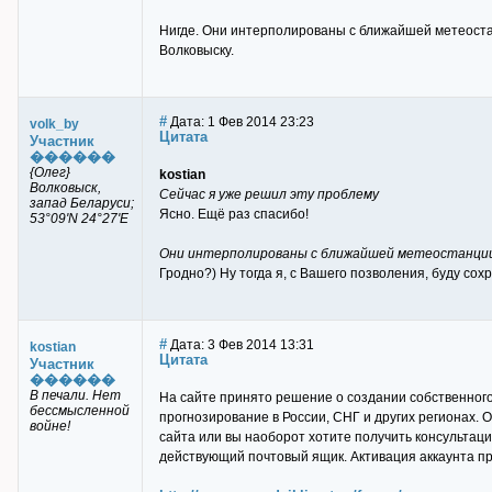
Нигде. Они интерполированы с ближайшей метеостан
Волковыску.
#
Дата: 1 Фев 2014 23:23
volk_by
Цитата
Участник
������
{Олег}
kostian
Волковыск,
Сейчас я уже решил эту проблему
запад Беларуси;
Ясно. Ещё раз спасибо!
53°09'N 24°27'E
Они интерполированы с ближайшей метеостанци
Гродно?) Ну тогда я, с Вашего позволения, буду сох
#
Дата: 3 Фев 2014 13:31
kostian
Цитата
Участник
������
В печали. Нет
На сайте принято решение о создании собственного 
бессмысленной
прогнозирование в России, СНГ и других регионах.
войне!
сайта или вы наоборот хотите получить консультац
действующий почтовый ящик. Активация аккаунта пр