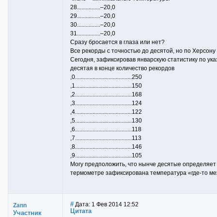
28................–20,0
29................–20,0
30................–20,0
31................–20,0
Сразу бросается в глаза или нет?
Все рекорды с точностью до десятой, но по Херсону 
Сегодня, зафиксировав январскую статистику по ук
десятая в конце количество рекордов
,0.......................................250
,1.......................................150
,2.......................................168
,3.......................................124
,4.......................................122
,5.......................................130
,6.......................................118
,7.......................................113
,8.......................................146
,9.......................................105
Могу предположить, что нынче десятые определяет 
термометре зафиксирована температура «где-то межд
#
Дата: 1 Фев 2014 12:52
Zann
Цитата
Участник