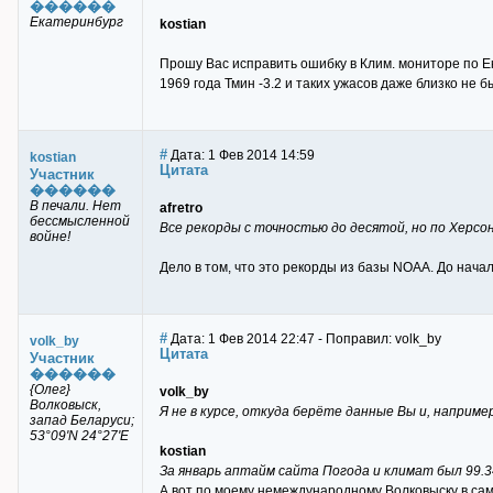
������
Екатеринбург
kostian
Прошу Вас исправить ошибку в Клим. мониторе по Ека
1969 года Тмин -3.2 и таких ужасов даже близко не 
#
Дата: 1 Фев 2014 14:59
kostian
Цитата
Участник
������
В печали. Нет
afretro
бессмысленной
Все рекорды с точностью до десятой, но по Херсон
войне!
Дело в том, что это рекорды из базы NOAA. До начал
#
Дата: 1 Фев 2014 22:47 - Поправил: volk_by
volk_by
Цитата
Участник
������
{Олег}
volk_by
Волковыск,
Я не в курсе, откуда берёте данные Вы и, например,
запад Беларуси;
53°09'N 24°27'E
kostian
За январь аптайм сайта Погода и климат был 99.34%
А вот по моему немеждународному Волковыску в сам