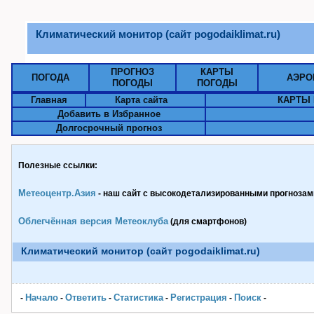
Климатический монитор (сайт pogodaiklimat.ru)
ПРОГНОЗ
КАРТЫ
ПОГОДА
АЭРО
ПОГОДЫ
ПОГОДЫ
Главная
Карта сайта
КАРТЫ 
Добавить в Избранное
Долгосрочный прогноз
Полезные ссылки:
Метеоцентр.Азия
- наш сайт с высокодетализированными прогнозами
Облегчённая версия Метеоклуба
(для смартфонов)
Климатический монитор (сайт pogodaiklimat.ru)
Начало
Ответить
Статистика
Pегистрация
Поиск
-
-
-
-
-
-