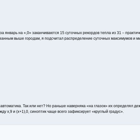
за январь на «,0» заканчиваются 15 суточных рекордов тепла из 31 – практич
азанным выше городам, я подсчитал распределение суточных максимумов и м
автоматика. Так или нет? Но раньше наверняка «на глазок» их определял д
у х,9 и (х+1),0, синоптик чаще всего зафиксирует «круглый градус».