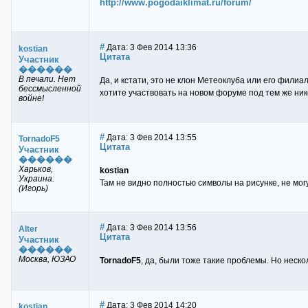
http://www.pogodaiklimat.ru/forum/
#
Дата: 3 Фев 2014 13:36
kostian
Цитата
Участник
������
В печали. Нет
Да, и кстати, это не клон Метеоклуба или его фили
бессмысленной
хотите участвовать на новом форуме под тем же нико
войне!
#
Дата: 3 Фев 2014 13:55
TornadoF5
Цитата
Участник
������
Харьков,
kostian
Украина.
Там не видно полностью символы на рисунке, не могу
(Игорь)
#
Дата: 3 Фев 2014 13:56
Alter
Цитата
Участник
������
Москва, ЮЗАО
TornadoF5
, да, были тоже такие проблемы. Но неско
#
Дата: 3 Фев 2014 14:20
kostian