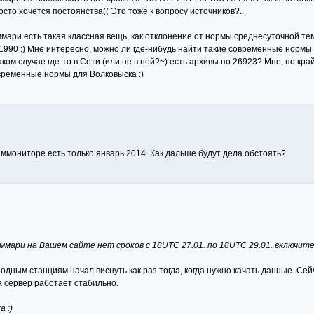
росто хочется постоянства(( Это тоже к вопросу источников?..
аммари есть такая классная вещь, как отклонение от нормы среднесуточной те
1990 :) Мне интересно, можно ли где-нибудь найти такие современные нормы
ком случае где-то в Сети (или не в ней?~) есть архивы по 26923? Мне, по кр
овременные нормы для Волковыска :)
лиммониторе есть только январь 2014. Как дальше будут дела обстоять?
ммари на Вашем сайте нет сроков с 18UTC 27.01. по 18UTC 29.01. включит
дным станциям начал виснуть как раз тогда, когда нужно качать данные. Сей
а сервер работает стабильно.
 :)