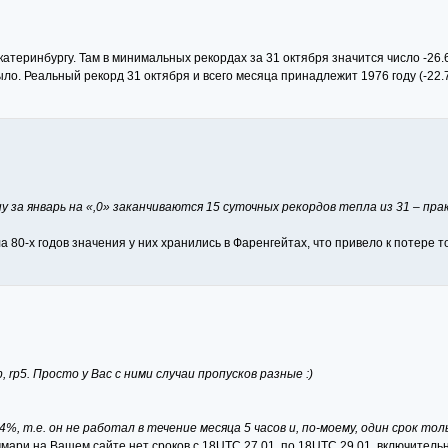
теринбургу. Там в минимальных рекордах за 31 октября значится число -26.6 
было. Реальный рекорд 31 октября и всего месяца принадлежит 1976 году (-22.7
у за январь на «,0» заканчиваются 15 суточных рекордов тепла из 31 – пра
а 80-х годов значения у них хранились в Фаренгейтах, что привело к потере т
 rp5. Просто у Вас с ними случаи пропусков разные :)
, т.е. он не работал в течение месяца 5 часов и, по-моему, один срок тол
мари на Вашем сайте нет сроков с 18UTC 27.01. по 18UTC 29.01. включительн