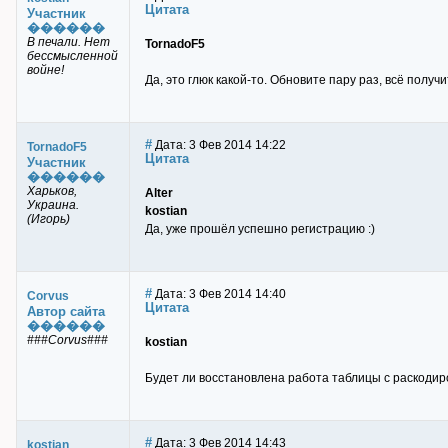
Цитата
Участник
������
В печали. Нет
TornadoF5
бессмысленной
войне!
Да, это глюк какой-то. Обновите пару раз, всё получи
#
Дата: 3 Фев 2014 14:22
TornadoF5
Цитата
Участник
������
Харьков,
Alter
Украина.
kostian
(Игорь)
Да, уже прошёл успешно регистрацию :)
#
Дата: 3 Фев 2014 14:40
Corvus
Цитата
Автор сайта
������
###Corvus###
kostian
Будет ли восстановлена работа таблицы с раскоди
#
Дата: 3 Фев 2014 14:43
kostian