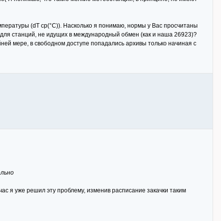
мпературы (dТ ср(°C)). Насколько я понимаю, нормы у Вас просчитаны
 для станций, не идущих в международный обмен (как и наша 26923)?
айней мере, в свободном доступе попадались архивы только начиная с
ельно
час я уже решил эту проблему, изменив расписание закачки таким