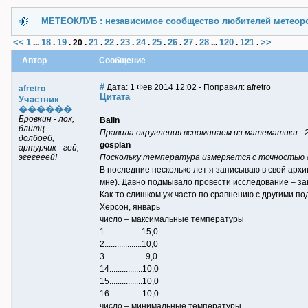
МЕТЕОКЛУБ : независимое сообщество любителей метеор
<<
1
18
19
21
22
23
24
25
26
27
28
120
121
>>
...
.
.
20
.
.
.
.
.
.
.
.
...
.
.
Автор
Сообщение
#
Дата: 1 Фев 2014 12:02 - Поправил: afretro
afretro
Цитата
Участник
������
Бровкин - лох,
Balin
блитц -
Правила округления вспоминаем из математики. -2
долбоеб,
gosplan
артурчик - гей,
эгегееей!
Поскольку температура измеряется с точностью до
В последние несколько лет я записываю в свой архи
мне). Давно подмывало провести исследование – з
Как-то слишком уж часто по сравнению с другими п
Херсон, январь
число – максимальные температуры
1..................15,0
2..................10,0
3....................9,0
14................10,0
15................10,0
16................10,0
число – минимальные температуры