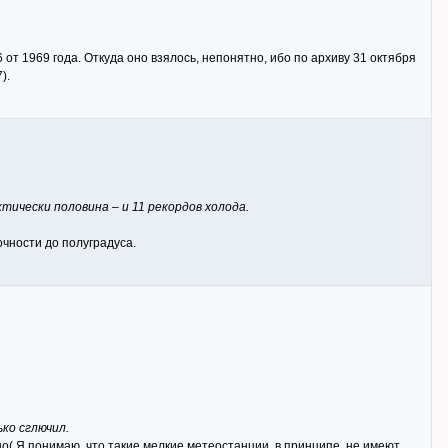
от 1969 года. Откуда оно взялось, непонятно, ибо по архиву 31 октября
).
ктически половина – и 11 рекордов холода.
очности до полуградуса.
ько сглючил.
о( Я понимаю, что такие мелкие метеостанции, в принципе, не имеют