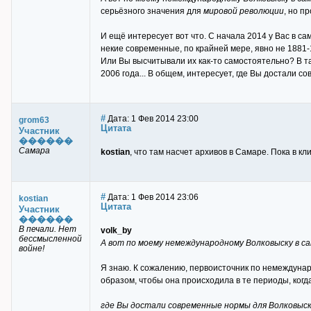
серьёзного значения для
мировой революции
, но п
И ещё интересует вот что. С начала 2014 у Вас в с
некие современные, по крайней мере, явно не 1881-
Или Вы высчитывали их как-то самостоятельно? В та
2006 года... В общем, интересует, где Вы достали с
#
Дата: 1 Фев 2014 23:00
grom63
Цитата
Участник
������
Самара
kostian
, что там насчет архивов в Самаре. Пока в к
#
Дата: 1 Фев 2014 23:06
kostian
Цитата
Участник
������
В печали. Нет
volk_by
бессмысленной
А вот по моему немеждународному Волковыску в са
войне!
Я знаю. К сожалению, первоисточник по немеждунаро
образом, чтобы она происходила в те периоды, когд
где Вы достали современные нормы для Волковыска