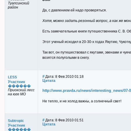
Туапсинский
район
Да, с давлением ей надо проверяться.
Хотя, можно задать резонный вопрос, а как же мо
Есть замечательные книги путешественника С. В. О
Этот ученый исходил в 20-30-х годах Якутию, Чукот
Так вот, он путешествовал с якутами, эвенами и чу
возятся полуголыми в снегу.
#
Дата: 8 Фев 2010 01:18
LESS
Цитата
Участник
������
Приокский лесс
http://www.pravda.ru/news/interesting_news/07-0
на юге МО
Не тепло, и не холод важны, а солнечный свет!
#
Дата: 8 Фев 2010 01:51
Subtropic
Цитата
Участник
������