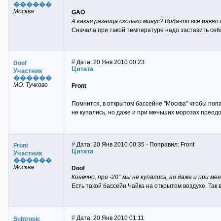
������
Москва
GAO
А какая разница сколько минус? Вода-то все равно 
Сначала при такой температуре надо заставить себя
#
Дата: 20 Янв 2010 00:23
Doof
Цитата
Участник
������
МО. Тучково
Front
Помнится, в открытом бассейне "Москва" чтобы поп
не купались, но даже и при меньших морозах преодо
#
Дата: 20 Янв 2010 00:35 - Поправил: Front
Front
Цитата
Участник
������
Москва
Doof
Конечно, при -20° мы не купались, но даже и при 
Есть такой бассейн Чайка на открытом воздухе. Так
#
Дата: 20 Янв 2010 01:11
Subtropic