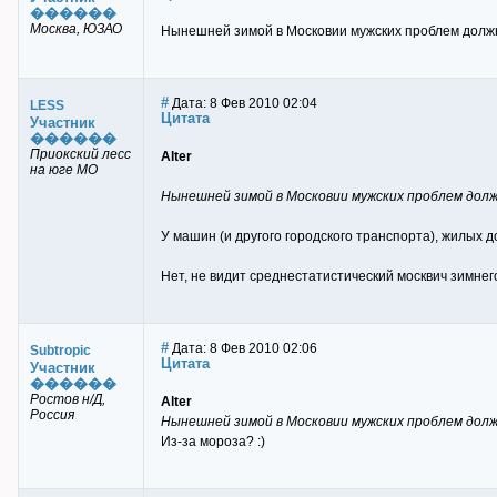
������
Москва, ЮЗАО
Нынешней зимой в Московии мужских проблем должн
#
Дата: 8 Фев 2010 02:04
LESS
Цитата
Участник
������
Приокский лесс
Alter
на юге МО
Нынешней зимой в Московии мужских проблем дол
У машин (и другого городского транспорта), жилых 
Нет, не видит среднестатистический москвич зимнего
#
Дата: 8 Фев 2010 02:06
Subtropic
Цитата
Участник
������
Ростов н/Д,
Alter
Россия
Нынешней зимой в Московии мужских проблем долж
Из-за мороза? :)