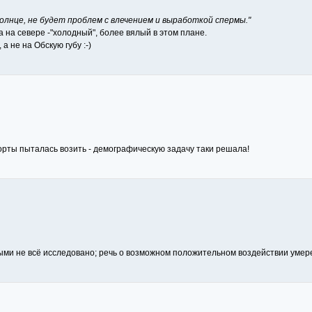
солнце, не будет проблем с влечением и выработкой спермы."
 а на севере -"холодный", более вялый в этом плане.
а не на Обскую губу :-)
орты пыталась возить - демографическую задачу таки решала!
ыми не всё исследовано; речь о возможном положительном воздействии умере