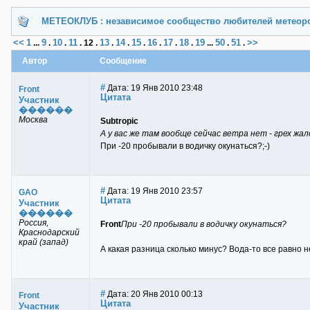
МЕТЕОКЛУБ : независимое сообщество любителей метеор
<<
1
9
10
11
13
14
15
16
17
18
19
50
51
>>
...
.
.
.
12
.
.
.
.
.
.
.
...
.
.
Автор
Сообщение
#
Дата: 19 Янв 2010 23:48
Front
Цитата
Участник
������
Москва
Subtropic
А у вас же там вообще сейчас ветра нет - грех жал
При -20 пробывали в водичку окунаться?;-)
#
Дата: 19 Янв 2010 23:57
GAO
Цитата
Участник
������
Россия,
Front
При -20 пробывали в водичку окунаться?
Краснодарский
край (запад)
А какая разница сколько минус? Вода-то все равно н
#
Дата: 20 Янв 2010 00:13
Front
Цитата
Участник