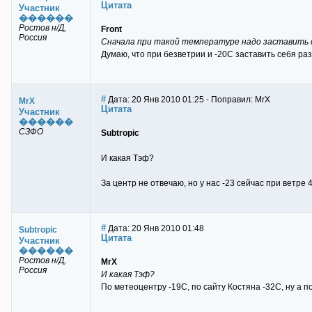
Цитата
Участник
������
Ростов н/Д,
Front
Россия
Сначала при такой температуре надо заставить 
Думаю, что при безветрии и -20С заставить себя разд
#
Дата: 20 Янв 2010 01:25 - Поправил: MrX
MrX
Цитата
Участник
������
СЗФО
Subtropic
И какая Тэф?
За центр не отвечаю, но у нас -23 сейчас при ветре 
#
Дата: 20 Янв 2010 01:48
Subtropic
Цитата
Участник
������
Ростов н/Д,
MrX
Россия
И какая Тэф?
По метеоцентру -19С, по сайту Костяна -32С, ну а п