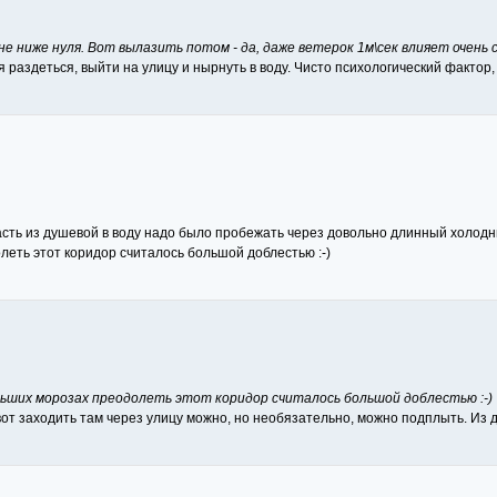
не ниже нуля. Вот вылазить потом - да, даже ветерок 1м\сек влияет очень 
 раздеться, выйти на улицу и нырнуть в воду. Чисто психологический фактор,
асть из душевой в воду надо было пробежать через довольно длинный холодн
леть этот коридор считалось большой доблестью :-)
меньших морозах преодолеть этот коридор считалось большой доблестью :-)
 вот заходить там через улицу можно, но необязательно, можно подплыть. Из