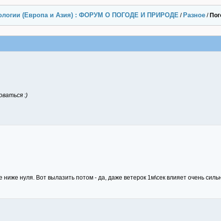
ологии (Европа и Азия) : ФОРУМ О ПОГОДЕ И ПРИРОДЕ
Разное
/
/
Пог
оваться :)
е ниже нуля. Вот вылазить потом - да, даже ветерок 1м\сек влияет очень силь