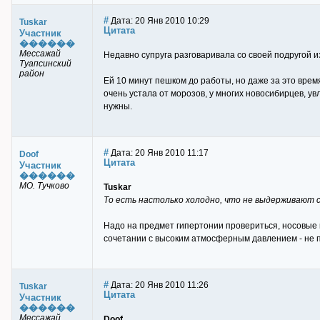
#
Дата: 20 Янв 2010 10:29
Tuskar
Цитата
Участник
������
Мессажай
Недавно супруга разговаривала со своей подругой из
Туапсинский
район
Ей 10 минут пешком до работы, но даже за это врем
очень устала от морозов, у многих новосибирцев, 
нужны.
#
Дата: 20 Янв 2010 11:17
Doof
Цитата
Участник
������
МО. Тучково
Tuskar
То есть настолько холодно, что не выдерживают с
Надо на предмет гипертонии провериться, носовые к
сочетании с высоким атмосферным давлением - не п
#
Дата: 20 Янв 2010 11:26
Tuskar
Цитата
Участник
������
Мессажай
Doof