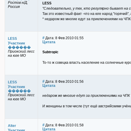
Ростов н/Д,
LESS
Россия
"Следовательно, у тех, кто регулярно бывает на 
Так это известный факт -что на юге народ "горячий",
* недаром же многие едут за приключениями на ЧПК, 
#
Дата: 8 Фев 2010 01:55
LESS
Цитата
Участник
������
Приокский лесс
Subtropic
на юге МО
То-то ж совецка власть население на солнечные кур
#
Дата: 8 Фев 2010 01:56
LESS
Цитата
Участник
������
Приокский лесс
недаром же многие едут за приключениями на ЧПК
на юге МО
И женщины в том числе (тут ещё австрийскими учён
#
Дата: 8 Фев 2010 01:58
Alter
Цитата
Участник