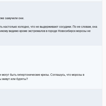
уже замучили они.
ть настолько холодно, что не выдерживают сосудики. По ее словам, она
никому видимо кроме экстремалов в городе Новосибирск морозы не
и могут быть гипертонические кризы. Соглашусь, что морозы в
лы живут или буряты?