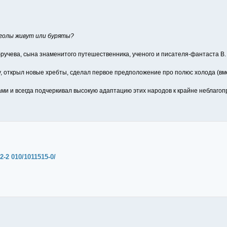
нголы живут или буряты?
бручева, сына знаменитого путешественника, ученого и писателя-фантаста В.
ку, открыл новые хребты, сделал первое предположение про полюс холода (в
кчами и всегда подчеркивал высокую адаптацию этих народов к крайне неблаго
2-2 010/1011515-0/