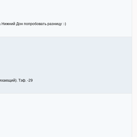
на Нижний Дон попробовать разницу :-)
тихающий). Тэф. -29