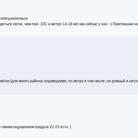
себя раздеться
еться легче, чем при -10С и ветре 14-18 м/с как сейчас у нас :-) Приглашаю 
4м/сек (для моего района справедливо, по ветру в том числе, он ровный и нес
о своим ощущениям градуса 22-23 есть :)