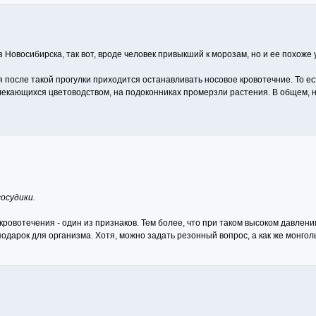
 Новосибирска, так вот, вроде человек привыкший к морозам, но и ее похоже 
я после такой прогулки приходится останавливать носовое кровотечние. То ес
увлекающихся цветоводством, на подоконниках промерзли растения. В общем, 
осудики.
ровотечения - один из признаков. Тем более, что при таком высоком давлени
одарок для организма. Хотя, можно задать резонный вопрос, а как же монго