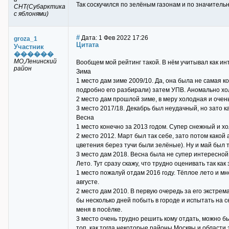
Так соскучился по зелёным газонам и по значитель
СНТ(Субарктика
с яблонями)
#
Дата: 1 Фев 2022 17:26
groza_1
Цитата
Участник
������
МО,Ленинский
Вообщем мой рейтинг такой. В нём учитывал как инт
район
Зима
1 место дам зиме 2009/10. Да, она была не самая 
подробно его разбирали) затем УПВ. Аномально х
2 место дам прошлой зиме, в меру холодная и очен
3 место 2017/18. Декабрь был неудачный, но зато к
Весна
1 место конечно за 2013 годом. Супер снежный и хо
2 место 2012. Март был так себе, зато потом какой
цветения берез тучи были зелёные). Ну и май был 
3 место дам 2018. Весна была не супер интересной,
Лето. Тут сразу скажу, что трудно оценивать так ка
1 место пожалуй отдам 2016 году. Тёплое лето и мн
августе.
2 место дам 2010. В первую очередь за его экстрем
бы несколько дней побыть в городе и испытать на 
меня в посёлке.
3 место очень трудно решить кому отдать, можно б
топ, как тогда некоторые районы Москвы и области 