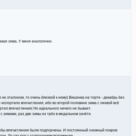
акая зима. У меня аналогично.
 не эталоном, то очень близкой к нему) Вишенка на торте - декабрь без
 испортило впечатления, ибо во второй половине зима с лихвой всё
ортил впечатления( Но идеального ничего не бывает.
с зимами, раз две зимы из трёх в медальном зачёте.
 чтобы впечатления были подпорчены. И постоянный снежный покров
зон. До сих пор с содроганием вспоминаю.