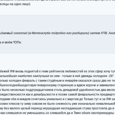
месяцы на одно лицо)
жидаемый снегопад (в Метеоклубе подробно его разбирали) затем УПВ. Ано
а и моём ТОПе.
рубежей ЯФ вновь поднятой к теме рейтингов любимостей из этих сфер хочу ту
льнейшая наиболее наилучшая из зим - только в неё дважды холоднее -28° а
олько холоден февраль с таким студёным и январём оказался сразу два не те
шехолоднейшедатовую январонорму старинную а вдвое короче и эквивалентн
ы было несколько поддтридцатников столь декадовой удалённостью два месяц
 Рождественскости как и декабрьскости и позже самой февральности предма
одами оба в каждом сочетаясь уникально и с мартом до Только тут и за ЯФ з
оких плюсов ту зиму совсем не было снежность уже изначально немаленькой
иму без малого целый период неушедшая неспадаюшая стужа простояла да и 
- как слившаяся не уменьшаясь со слившейся да и Тмин обоих околорекордн