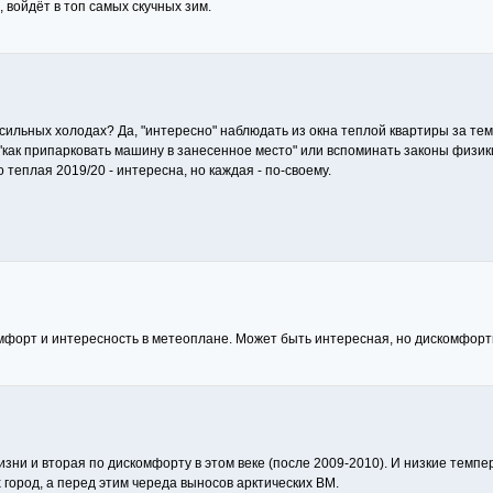
, войдёт в топ самых скучных зим.
сильных холодах? Да, "интересно" наблюдать из окна теплой квартиры за тем, 
"как припарковать машину в занесенное место" или вспоминать законы физик
о теплая 2019/20 - интересна, но каждая - по-своему.
мфорт и интересность в метеоплане. Может быть интересная, но дискомфорт
жизни и вторая по дискомфорту в этом веке (после 2009-2010). И низкие тем
 город, а перед этим череда выносов арктических ВМ.