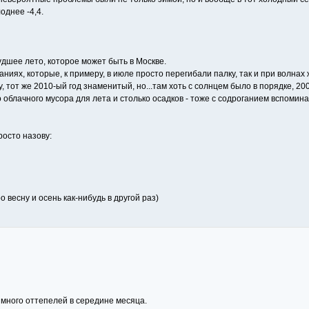
однее -4,4.
худшее лето, которое может быть в Москве.
даниях, которые, к примеру, в июле просто перегибали палку, так и при волна
ру, тот же 2010-ый год знаменитый, но...там хоть с солнцем было в порядке, 20
 облачного мусора для лета и столько осадков - тоже с содроганием вспомин
росто назову:
о весну и осень как-нибудь в другой раз)
 много оттепелей в середине месяца.