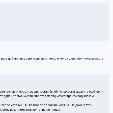
в январе добавились еще мощные оттепели конца февраля- начала марта,
 солнечные и морозные дни могли бы её (усталость) скрасить ещё как :)
 от одной только мысли, что этот месяц может пройти под знаком
е тепло хотя бы +10 во второй половине месяца. Но даже в этой
ервому весеннему месяцу точно не прощу.