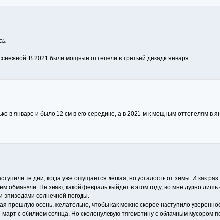
сь.
сснежной. В 2021 были мощные оттепели в третьей декаде января.
лько в январе и было 12 см в его середине, а в 2021-м к мощным оттепелям 
аступили те дни, когда уже ощущается лёгкая, но усталость от зимы. И как раз
нцем обманули. Не знаю, какой февраль выйдет в этом году, но мне дурно лишь
и эпизодами солнечной погоды.
иная прошлую осень, желательно, чтобы как можно скорее наступило уверенно
ый март с обилием солнца. Но околонулевую тягомотину с облачным мусором п