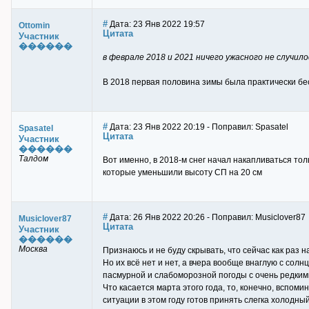
#
Дата: 23 Янв 2022 19:57
Ottomin
Цитата
Участник
������
в феврале 2018 и 2021 ничего ужасного не случило
В 2018 первая половина зимы была практически бе
#
Дата: 23 Янв 2022 20:19 - Поправил: Spasatel
Spasatel
Цитата
Участник
������
Талдом
Вот именно, в 2018-м снег начал накапливаться то
которые уменьшили высоту СП на 20 см
#
Дата: 26 Янв 2022 20:26 - Поправил: Musiclover87
Musiclover87
Цитата
Участник
������
Москва
Признаюсь и не буду скрывать, что сейчас как раз н
Но их всё нет и нет, а вчера вообще внаглую с сол
пасмурной и слабоморозной погоды с очень редким
Что касается марта этого года, то, конечно, вспом
ситуации в этом году готов принять слегка холодн