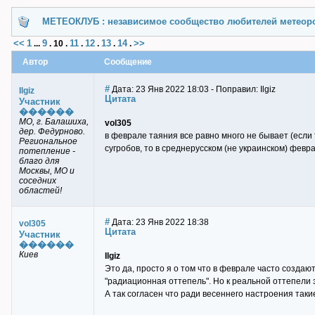
МЕТЕОКЛУБ : независимое сообщество любителей метеор
<<
1
9
11
12
13
14
>>
...
.
10
.
.
.
.
.
Автор
Сообщение
#
Дата: 23 Янв 2022 18:03 - Поправил: Ilgiz
Ilgiz
Цитата
Участник
������
МО, г. Балашиха,
vol305
дер. Федурново.
в феврале таяния все равно много не бывает (если 
Региональное
сугробов, то в среднерусском (не украинском) февр
потепление -
благо для
Москвы, МО и
соседних
областей!
#
Дата: 23 Янв 2022 18:38
vol305
Цитата
Участник
������
Киев
Ilgiz
Это да, просто я о том что в феврале часто созда
"радиационная оттепель". Но к реальной оттепели э
А так согласен что ради весеннего настроения такие