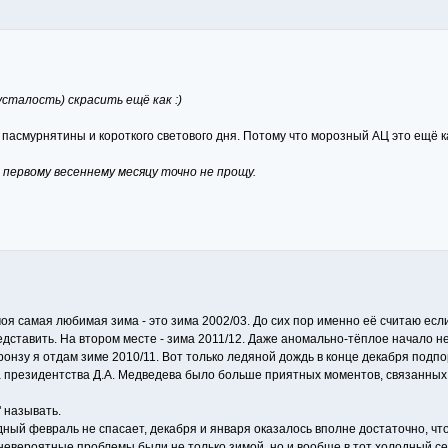
усталость) скрасить ещё как :)
от пасмурнятины и короткого светового дня. Потому что морозный АЦ это ещё к
первому весеннему месяцу точно не прощу.
моя самая любимая зима - это зима 2002/03. До сих пор именно её считаю если
дставить. На втором месте - зима 2011/12. Даже аномально-тёплое начало не
бронзу я отдам зиме 2010/11. Вот только ледяной дождь в конце декабря подп
на президентства Д.А. Медведева было больше приятных моментов, связанных 
" называть.
олодный февраль не спасает, декабря и января оказалось вполне достаточно,
невероятные проблемы были не только зимой, но и вообще в тот холодный се