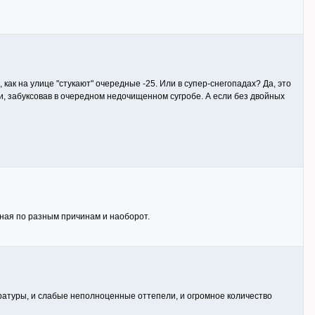
как на улице "стукают" очередные -25. Или в супер-снегопадах? Да, это
и, забуксовав в очередном недочищенном сугробе. А если без двойных
ная по разным причинам и наоборот.
пературы, и слабые неполноценные оттепели, и огромное количество