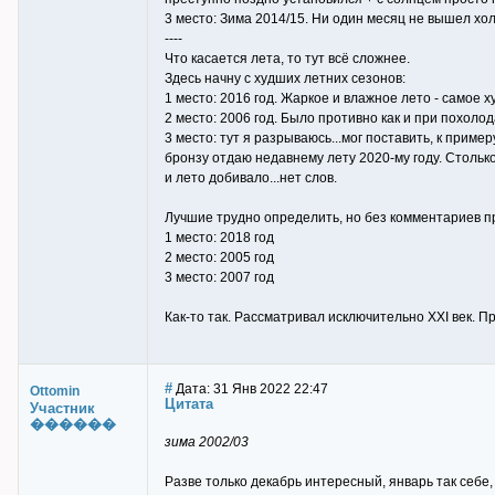
3 место: Зима 2014/15. Ни один месяц не вышел хол
----
Что касается лета, то тут всё сложнее.
Здесь начну с худших летних сезонов:
1 место: 2016 год. Жаркое и влажное лето - самое 
2 место: 2006 год. Было противно как и при похоло
3 место: тут я разрываюсь...мог поставить, к приме
бронзу отдаю недавнему лету 2020-му году. Столько
и лето добивало...нет слов.
Лучшие трудно определить, но без комментариев п
1 место: 2018 год
2 место: 2005 год
3 место: 2007 год
Как-то так. Рассматривал исключительно XXI век. Пр
#
Дата: 31 Янв 2022 22:47
Ottomin
Цитата
Участник
������
зима 2002/03
Разве только декабрь интересный, январь так себе,