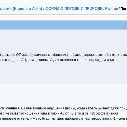
ологии (Европа и Азия) : ФОРУМ О ПОГОДЕ И ПРИРОДЕ
Разное
/
/
Пог
только не ОТ месяц), самоцель в феврале не само таяние, а хотя бы отсутств
але выгоднее АЦ, чем циклоны. А для активного таяния подождём марта...
ются именно в АЦ обманчивые ощущения весны, когда капель бывает даже при
то не имеет отношения, она в таких Ац от +5 а то и от +10 эффективная
 липовые оттепели у вас будут лучшим вариантом чем тягомотина с -1 - снег 