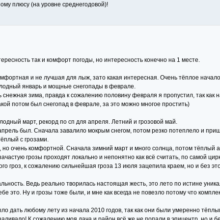
ному плюсу (на уровне среднегодовой)!
ересность так и комфорт погоды, но интересность конечно на 1 месте.
комфортная и не лучшая для лыж, зато какая интересная. Очень тёплое начал
олодный январь и мощные снегопады в феврале.
ь снежная зима, правда к сожалению половину февраля я пропустил, так как 
акой потом был снегопад в феврале, за это можно многое простить)
лодный март, рекорд по сп для апреля. Летний и грозовой май.
 апрель был. Сначала завалило мокрым снегом, потом резко потеплело и приш
тёплый с грозами.
 но очень комфортной. Сначала зимний март и много солнца, потом тёплый ап
к зачастую грозы проходят локально и непонятно как всё считать, по самой ци
ого гроз, к сожалению сильнейшая гроза 13 июля зацепила краем, но и без это
альность. Ведь реально творилась настоящая жесть, это лето по истине уника
себе это. Ну и грозы тоже были, и мне как всегда не повезло потому что ком
ыло дать любому лету из начала 2010 годов, так как они были умеренно тёпл
заливало! К сожалению моя дача и район всё же не попали в эпицентр, но и бе