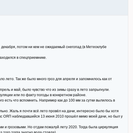
о декабря, потом ни кем не ожидаемый снегопад (в Метеоклубе
находился в спецприемнике.
ло лето. Так же было много гроз для апреля и запомнилось как от
рель и май, было чувство что из зимы сразу в лето запрыгнули.
ркуляции или по факту погоды в конкретном районе.
го есть что вспомнить. Например как до 100 мм за сутки вылилось в
льно. Жаль я почти всё лето провёл на дачи, интересно было бы хотя
плекс ОЯП наблюдавшийся 13 июня 2010 прошёл мимо моей дачи, но был у
ыми и грозовыми. Но отдам пожалуй лету 2020. Тогда была циркуляция
з того тогда знатно вода стояла)