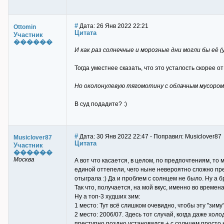
#
Дата: 26 Янв 2022 22:21
Ottomin
Цитата
Участник
������
И как раз солнечные и морозные дни могли бы её (
Тогда уместнее сказать, что это усталость скорее 
Но околонулевую тягомотину с облачным мусором 
В суд подадите? :)
#
Дата: 30 Янв 2022 22:47 - Поправил: Musiclover87
Musiclover87
Цитата
Участник
������
Москва
А вот что касается, в целом, по предпочтениям, то 
единой оттепели, чего ныне невероятно сложно пре
отыграла :) Да и проблем с солнцем не было. Ну а 
Так что, получается, на мой вкус, именно во време
Ну а топ-3 худших зим:
1 место: Тут всё слишком очевидно, чтобы эту "зиму
2 место: 2006/07. Здесь тот случай, когда даже х
преступно поздно установился + с солнцем просто 