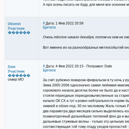
А про осень писать не буду, для меня все осенние 
#
Дата: 1 Фев 2022 20:58
Ottomin
Цитата
Участник
������
Очень тёплое начало декабря, потом ни кем не о
Вот именно из-за разнообразных метеособытий он
#
Дата: 4 Фев 2022 20:15 - Поправил: Date
Date
Цитата
Участник
������
север МО
За счёт рубежно январски-февральски в ту ночь у 
Зима 2005-2006 однозначно самая любимая максима
сорокового начала десятка более не было да и наст
стояли периодные периодновычисленные за старей
начало ОХ СХ а тут к ровно нейтральности норме б
зимней и обоих под -30 по числовому Жаль только
два параметра двух месяцев сильно выделились хол
поавногорочный дальнейших теплений фон да и выс
дальневые стужевые волны - только эту цельную з
соотвествующая той тому спаду уходов пропастей 