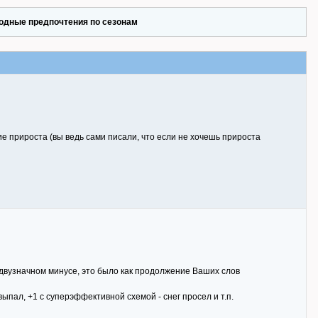
одные предпочтения по сезонам
ие прироста (вы ведь сами писали, что если не хочешь прироста
 двузначном минусе, это было как продолжение Ваших слов
выпал, +1 с суперэффективной схемой - снег просел и т.п.