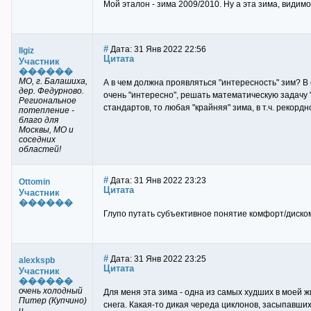
Мой эталон - зима 2009/2010. Ну а эта зима, видимо
#
Дата: 31 Янв 2022 22:56
Ilgiz
Цитата
Участник
������
МО, г. Балашиха,
А в чем должна проявляться "интересность" зим? В 
дер. Федурново.
очень "интересно", решать математическую задачу 
Региональное
стандартов, то любая "крайняя" зима, в т.ч. рекордн
потепление -
благо для
Москвы, МО и
соседних
областей!
#
Дата: 31 Янв 2022 23:23
Ottomin
Цитата
Участник
������
Глупо путать субъективное понятие комфорт/диско
#
Дата: 31 Янв 2022 23:25
alexkspb
Цитата
Участник
������
очень холодный
Для меня эта зима - одна из самых худших в моей 
Питер (Купчино)
снега. Какая-то дикая череда циклонов, засыпавших
и