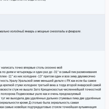
мально холодный январь и мощные снегопады в феврале.
т написать точно впервые столь сезонно мой
 по дням и четырежды и один раз до -31° в самый пик разменивания
плее -11° из них холоднее -13° притом один и всю зиму двухмесячно
ость Уралу Уральской зиме меньшей дельте с РХ как если бы самое
а крепкой стужи холоднее третьей века а тогда второй январской самой
ртовскости стуж не вышло Зато Крещенскостью численнейшей точностной
а полсорока Подмосковье ушло как и очень предсказуемый
 тут же выходила два удалённых дальних стужевых пика две удалённые
зеркальности кроме Д столько была зеркальность самая
ы как самые новейше подтридцатовые стояли точнейшая кульминация