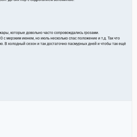
х жары, которые довольно часто сопровождались грозами.
03 с мерзким июнем, но июль несколько спас положение и т.д. Так что
аю. В холодный сезон и так достаточно пасмурных дней и чтобы так ещё