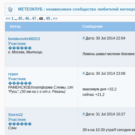
МЕТЕОКЛУБ : независимое сообщество любителей метеор
<<
1
45
46
47
49
>>
...
.
.
.
48
.
.
Автор
Сообщение
#
Дата: 30 Jul 2014 22:04
bondarevkirill2013
Участник
������
г. Москва, Мытищи.
Ливень шквал молнии близкие
#
Дата: 30 Jul 2014 23:08
repan
Участник
������
РАМЕНСКОЕ/платформа Слемы, с/т
максимум дня +32,2
"Русь", (30 км на с-з от г. Рязань)
сейчас +21,2
#
Дата: 31 Jul 2014 10:27
Storm22
Участник
������
Сочи
30-к на 10.30 утра!!! сегодн