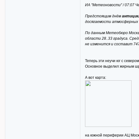
ИА "Метеоновости" / 07:07 Ч
Предстоящим днём
антицик
досягаемости атмосферных ф
По данным Метеобюро Москвы
области 28..33 градуса. Ср
не изменится и составит 747
Теперь эти неучи юг с северо
Основное выделил жирным ш
А вот карта:
на южной периферии АЦ Москву