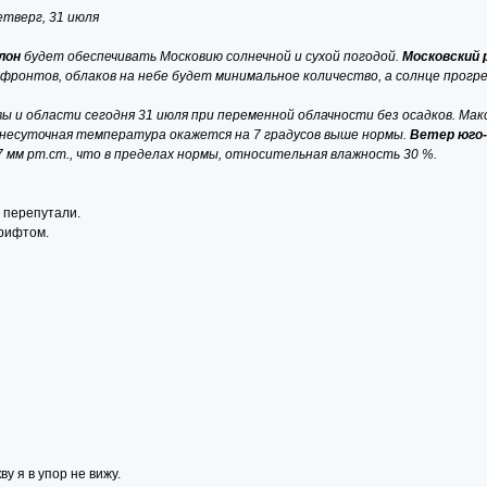
етверг, 31 июля
лон
будет обеспечивать Московию солнечной и сухой погодой.
Московский 
ронтов, облаков на небе будет минимальное количество, а солнце прогр
 и области сегодня 31 июля при переменной облачности без осадков. Макс
еднесуточная температура окажется на 7 градусов выше нормы.
Ветер юго-
 мм рт.ст., что в пределах нормы, относительная влажность 30 %.
м перепутали.
рифтом.
 я в упор не вижу.