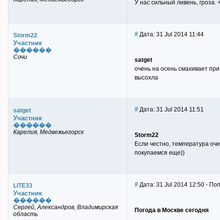
У нас сильный ливень, гроза. 
#
Дата: 31 Jul 2014 11:44
Storm22
Участник
������
Сочи
satget
очень на осень смахивает при
высохла
#
Дата: 31 Jul 2014 11:51
satget
Участник
������
Карелия, Медвежьегорск
Storm22
Если честно, температура оче
покупаемся еще))
#
Дата: 31 Jul 2014 12:50 - По
LITE33
Участник
������
Сергей, Александров, Владимирская
Погода в Москве сегодня
область