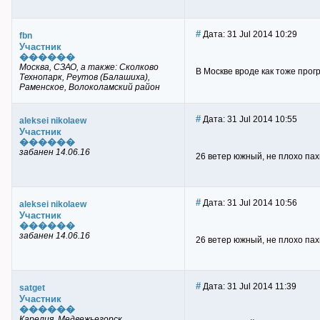
#
Дата: 31 Jul 2014 10:29
fbn
Участник
������
Москва, СЗАО, а также: Сколково
В Москве вроде как тоже прог
Технопарк, Реутов (Балашиха),
Раменское, Волоколамский район
#
Дата: 31 Jul 2014 10:55
aleksei nikolaew
Участник
������
забанен 14.06.16
26 ветер южный, не плохо пах
#
Дата: 31 Jul 2014 10:56
aleksei nikolaew
Участник
������
забанен 14.06.16
26 ветер южный, не плохо пах
#
Дата: 31 Jul 2014 11:39
satget
Участник
������
Карелия, Медвежьегорск