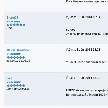
И не бывает юго-западного и 
#
Дата: 31 Jul 2014 13:14
Storm22
Участник
������
Сочи
satget
25 я бы не назвал жаркой. бл
#
Дата: 31 Jul 2014 13:23
aleksei nikolaew
Участник
������
забанен 14.06.16
У нас 31 юго-западный ветер. 
#
Дата: 31 Jul 2014 13:24
ded
Участник
������
наро-фоМИНСК
LITE33
банан им по географии
Волгоградской области 1018,4 