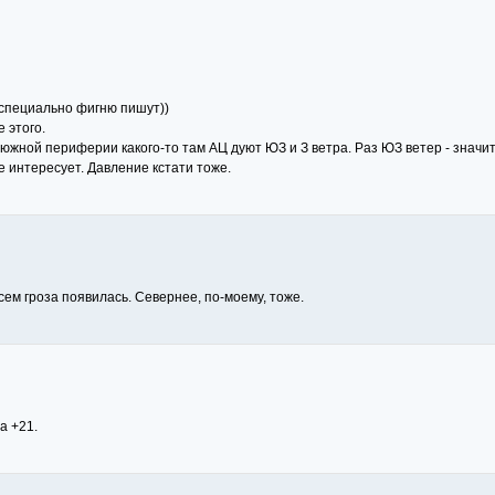
 специально фигню пишут))
 этого.
 южной периферии какого-то там АЦ дуют ЮЗ и З ветра. Раз ЮЗ ветер - значит 
е интересует. Давление кстати тоже.
сем гроза появилась. Севернее, по-моему, тоже.
а +21.