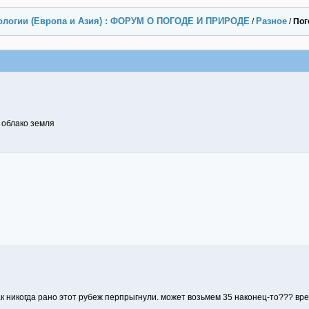
ологии (Европа и Азия) : ФОРУМ О ПОГОДЕ И ПРИРОДЕ
Разное
/
/
Пог
 облако земля
я как никогда рано этот рубеж перпрыгнули. может возьмем 35 наконец-то??? в