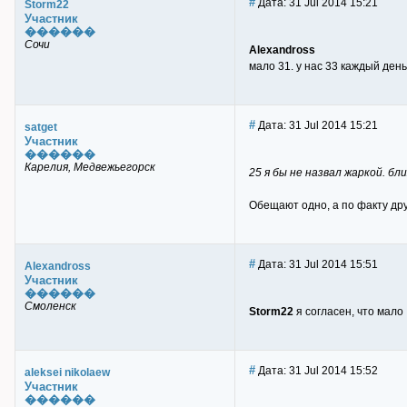
#
Дата: 31 Jul 2014 15:21
Storm22
Участник
������
Сочи
Alexandross
мало 31. у нас 33 каждый день
#
Дата: 31 Jul 2014 15:21
satget
Участник
������
Карелия, Медвежьегорск
25 я бы не назвал жаркой. бл
Обещают одно, а по факту дру
#
Дата: 31 Jul 2014 15:51
Alexandross
Участник
������
Смоленск
Storm22
я согласен, что мало
#
Дата: 31 Jul 2014 15:52
aleksei nikolaew
Участник
������