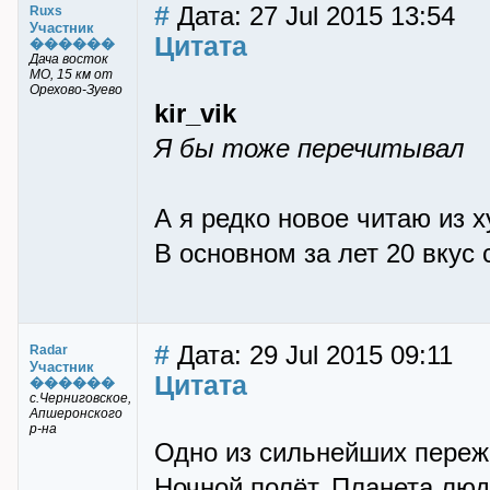
#
Дата: 27 Jul 2015 13:54
Ruxs
Участник
Цитата
������
Дача восток
МО, 15 км от
Орехово-Зуево
kir_vik
Я бы тоже перечитывал
А я редко новое читаю из 
В основном за лет 20 вкус
#
Дата: 29 Jul 2015 09:11
Radar
Участник
Цитата
������
с.Черниговское,
Апшеронского
р-на
Одно из сильнейших переж
Ночной полёт, Планета люд