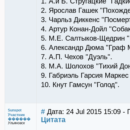
1. А.и Б. Стругацкие "Гадк
2. Ярослав Гашек "Похожде
3. Чарльз Диккенс "Посмер
4. Артур Конан-Дойл "Соба
5. М.Е. Салтыков-Щедрин "
6. Александр Дюма "Граф 
7. А.П. Чехов "Дуэль".
8. М.А. Шолохов "Тихий Дон
9. Габриэль Гарсия Маркес
10. Кнут Гамсун "Голод".
#
Дата: 24 Jul 2015 15:09 -
Sunspot
Участник
Цитата
������
Ульяновск