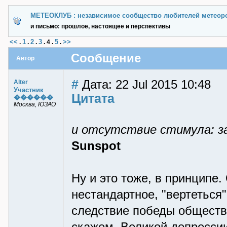
МЕТЕОКЛУБ : независимое сообщество любителей метеор
и письмо: прошлое, настоящее и перспективы
<<
1
2
3
5
>>
.
.
.
.
4
.
.
Сообщение
Автор
#
Дата: 22 Jul 2015 10:48
Alter
Участник
Цитата
������
Москва, ЮЗАО
и отсутствие стимула: за
Sunspot
Ну и это тоже, в принципе.
нестандартное, "вертеться
следствие победы общества