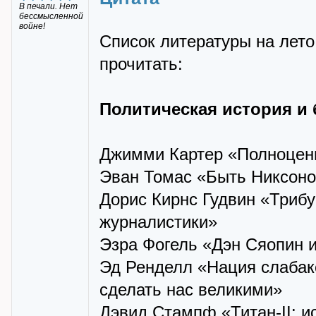
В печали. Нет
бессмысленной
войне!
Список литературы на лето.
прочитать:
Политическая история и
Джимми Картер «Полноценн
Эван Томас «Быть Никсон
Дорис Кирнс Гудвин «Трибу
журналистики»
Эзра Фогель «Дэн Сяопин 
Эд Ренделл «Нация слабак
сделать нас великими»
Дэвид Стампф «Титан-II: 