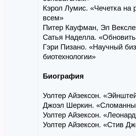
Кэрол Лумис. «Чечетка на 
всем»
Питер Кауфман, Эл Вексле
Сатья Наделла. «Обновить
Гэри Пизано. «Научный би
биотехнологии»
Биография
Уолтер Айзексон. «Эйнштей
Джоэл Шеркин. «Сломанны
Уолтер Айзексон. «Леонар
Уолтер Айзексон. «Стив Д