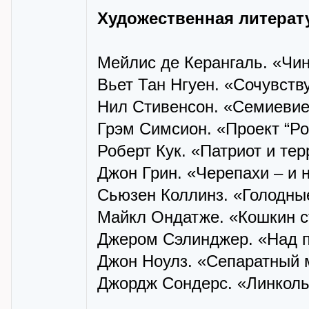
Художественная литерат
Мейлис де Керангаль. «Чи
Вьет Тан Нгуен. «Сочувст
Нил Стивенсон. «Семиеви
Грэм Симсион. «Проект “Ро
Роберт Кук. «Патриот и те
Джон Грин. «Черепахи – и 
Сьюзен Коллинз. «Голодны
Майкл Ондатже. «Кошкин с
Джером Сэлинджер. «Над п
Джон Ноулз. «Сепаратный 
Джордж Сондерс. «Линколь