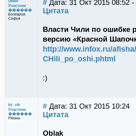
#
Дата: 31 Окт 2015 08:52 -
Oblak
Участник
Цитата
������
Болгария,
София
Власти Чили по ошибке 
версию «Красной Шапоч
http://www.infox.ru/afisha
CHili_po_oshi.phtml
:)
#
Дата: 31 Окт 2015 10:24
kir_vik
Участник
Цитата
������
Рязань
Oblak