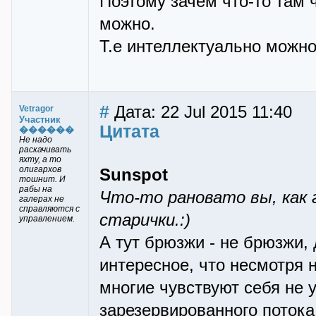
Поэтому зачем что-то там ч
можно.
Т.е интеллектуально можно
#
Дата: 22 Jul 2015 11:40
Vetragor
Участник
Цитата
������
Не надо
раскачивать
яхту, а то
олигархов
Sunspot
тошнит. И
рабы на
Что-то рановато вы, как 
галерах не
справляются с
старички.:)
управлением.
А тут брюзжи - не брюзжи,
интересное, что несмотря
многие чувствуют себя не у
зарезервированного поток