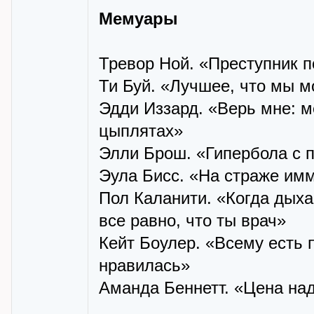
Мемуары
Тревор Ной. «Преступник п
Ти Буй. «Лучшее, что мы м
Эдди Иззард. «Верь мне: 
цыплятах»
Элли Брош. «Гипербола с 
Эула Бисс. «На страже им
Пол Каланити. «Когда дыха
все равно, что ты врач»
Кейт Боулер. «Всему есть 
нравилась»
Аманда Беннетт. «Цена на