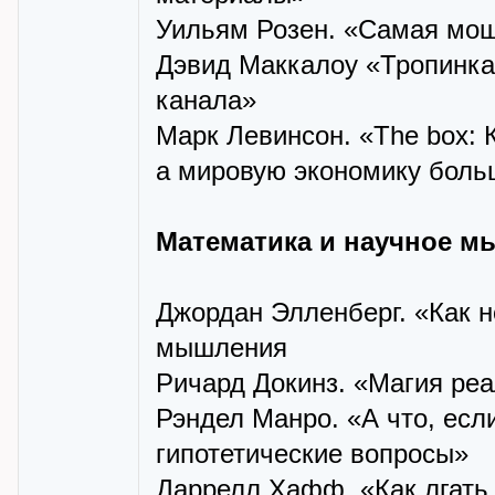
Уильям Розен. «Самая мощ
Дэвид Маккалоу «Тропинка
канала»
Марк Левинсон. «The box: 
а мировую экономику боль
Математика и научное 
Джордан Элленберг. «Как н
мышления
Ричард Докинз. «Магия реа
Рэндел Манро. «А что, есл
гипотетические вопросы»
Даррелл Хафф. «Как лгать