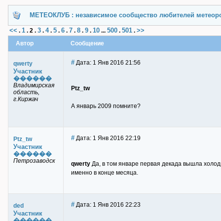
МЕТЕОКЛУБ : независимое сообщество любителей метеор
<<
1
3
4
5
6
7
8
9
10
500
501
>>
.
.
2
.
.
.
.
.
.
.
.
...
.
.
Автор
Сообщение
#
Дата: 1 Янв 2016 21:56
qwerty
Участник
������
Владимирская
Ptz_tw
область,
г.Киржач
А январь 2009 помните?
#
Дата: 1 Янв 2016 22:19
Ptz_tw
Участник
������
Петрозаводск
qwerty
Да, в том январе первая декада вышла холод
именно в конце месяца.
#
Дата: 1 Янв 2016 22:23
ded
Участник
������