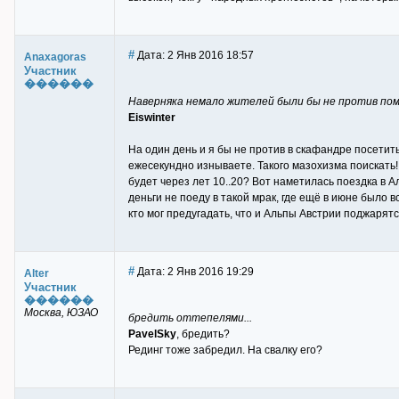
#
Дата: 2 Янв 2016 18:57
Anaxagoras
Участник
������
Наверняка немало жителей были бы не против по
Eiswinter
На один день и я бы не против в скафандре посетить
ежесекундно изнываете. Такого мазохизма поискать! 
будет через лет 10..20? Вот наметилась поездка в Ал
деньги не поеду в такой мрак, где ещё в июне было 
кто мог предугадать, что и Альпы Австрии поджарятс
#
Дата: 2 Янв 2016 19:29
Alter
Участник
������
Москва, ЮЗАО
бредить оттепелями...
PavelSky
, бредить?
Рединг тоже забредил. На свалку его?