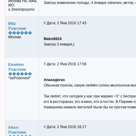
Москва РВ, дача,
Завтра изменение погоды, 4 января облачно, ветер
МО,
г.Электроугли
#
Дата: 2 Янв 2016 17:43
Blitz
Участник
������
Москва
Maks6824
Завтра 3 января;)
#
Дата: 2 Янв 2016 17:56
Eiswinter
Участник
������
*self banned*
Anaxagoras
Обычная погода, какую любят сотни миллионов жи
Так любят, что сегодня у нас при жарких +3° с бесп
кто в ресторанах, кто в кино, кто в гостях. В Париж
Наверняка немало жителей были бы не против помен
#
Дата: 2 Янв 2016 18:17
Alexn
Участник