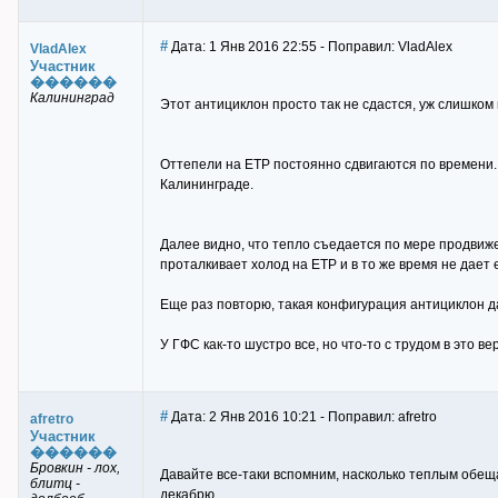
#
Дата: 1 Янв 2016 22:55 - Поправил: VladAlex
VladAlex
Участник
������
Калининград
Этот антициклон просто так не сдастся, уж слишком
Оттепели на ЕТР постоянно сдвигаются по времени.
Калининграде.
Далее видно, что тепло съедается по мере продвиже
проталкивает холод на ЕТР и в то же время не дает ем
Еще раз повторю, такая конфигурация антициклон да
У ГФС как-то шустро все, но что-то с трудом в это 
#
Дата: 2 Янв 2016 10:21 - Поправил: afretro
afretro
Участник
������
Бровкин - лох,
Давайте все-таки вспомним, насколько теплым обещ
блитц -
декабрю.