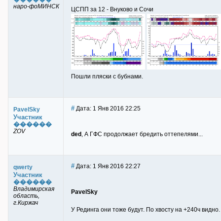
наро-фоМИНСК
ЦСПП за 12 - Внуково и Сочи
Пошли пляски с бубнами.
#
Дата: 1 Янв 2016 22:25
PavelSky
Участник
������
ZOV
ded
, А ГФС продолжает бредить оттепелями...
#
Дата: 1 Янв 2016 22:27
qwerty
Участник
������
Владимирская
PavelSky
область,
г.Киржач
У Рединга они тоже будут. По хвосту на +240ч видно.