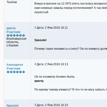
Талдом
Вчера в прогоне за 12 GFS опять пыталась воскреси
нам снежные завалы перед потеплением? А так люб
пушистый.
#
Дата: 2 Янв 2016 16:11
qwerty
Участник
������
Владимирская
Spasatel
область,
г.Киржач
Почему такая ненависть к снегу? Он по климату дол
#
Дата: 2 Янв 2016 16:13
Anaxagoras
Участник
������
Он по климату должен быть.
qwerty
По какому такому климату? Я что-то не могу забыть т
#
Дата: 2 Янв 2016 16:15
Spasatel