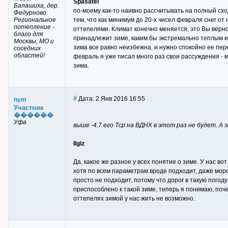
Spasatel
Балашиха, дер.
по-моему как-то наивно рассчитывать на полный сх
Федурново.
Региональное
тем, что как минимум до 20-х чисел февраля снег от 
потепление -
оттепелями. Климат конечно меняется, это Вы верн
благо для
принадлежит зиме, каким бы экстремально теплым и 
Москвы, МО и
зима все равно неизбежна, и нужно спокойно ее пе
соседних
областей!
февраль я уже писал много раз свои рассуждения - мо
зима.
#
Дата: 2 Янв 2016 16:55
nym
Участник
������
Уфа
выше -4.7 его Тср на ВДНХ в этот раз не будет. А 
Ilgiz
Да, какое же разное у всех понятие о зиме. У нас во
хотя по всем параметрам вроде подходит, даже мороз
просто не подходит, потому что дорог в такую погоду
приспособлено к такой зиме, теперь я понимаю, поч
оттепелях зимой у нас жить не возможно.