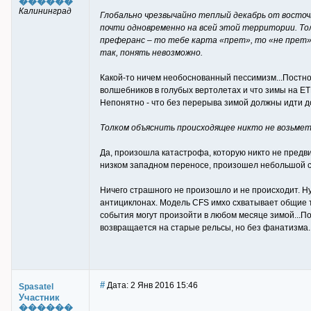
������
Калининград
Глобально чрезвычайно теплый декабрь от восточ
почти одновременно на всей этой территории. То
преферанс – то тебе карта «прет», то «не прет»,
так, понять невозможно.
Какой-то ничем необоснованный пессимизм...Постно
волшебников в голубых вертолетах и что зимы на ЕТР
Непонятно - что без перерыва зимой должны идти дож
Толком объяснить происходящее никто не возьмет
Да, произошла катастрофа, которую никто не предвид
низком западном переносе, произошел небольшой сб
Ничего страшного не произошло и не происходит. Ну
антициклонах. Модель CFS имхо схватывает общие те
события могут произойти в любом месяце зимой...По
возвращается на старые рельсы, но без фанатизма..
#
Дата: 2 Янв 2016 15:46
Spasatel
Участник
������