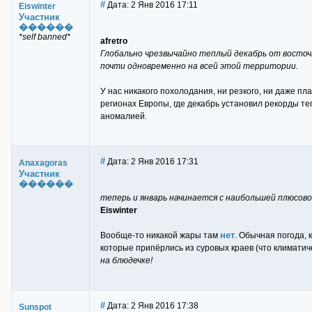
#
Дата: 2 Янв 2016 17:11
Eiswinter
Участник
������
*self banned*
afretro
Глобально чрезвычайно теплый декабрь от восточ
почти одновременно на всей этой территории.
У нас никакого похолодания, ни резкого, ни даже пл
регионах Европы, где декабрь установил рекорды т
аномалией.
#
Дата: 2 Янв 2016 17:31
Anaxagoras
Участник
������
теперь и январь начинается с наибольшей плюсов
Eiswinter
нет
Вообще-то никакой жары там
. Обычная погода,
которые припёрлись из суровых краев (что климатиче
на блюдечке!
#
Дата: 2 Янв 2016 17:38
Sunspot