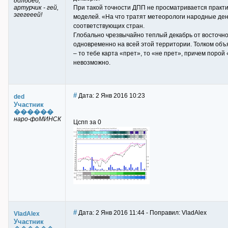
долбоеб,
артурчик - гей,
При такой точности ДПП не просматривается практ
эгегееей!
моделей. «На что тратят метеорологи народные ден
соответствующих стран.
Глобально чрезвычайно теплый декабрь от восточн
одновременно на всей этой территории. Толком объ
– то тебе карта «прет», то «не прет», причем порой
невозможно.
#
Дата: 2 Янв 2016 10:23
ded
Участник
������
наро-фоМИНСК
Цспп за 0
#
Дата: 2 Янв 2016 11:44 - Поправил: VladAlex
VladAlex
Участник