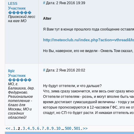
#
Дата: 2 Янв 2016 19:39
LESS
Участник
������
Приокский лесс
Alter
на юге МО
Я Вам тут в конце прошлого года сообщение оставля
http://meteoclub.ru/index.php?action=vthread
Но Вы, наверное, его не видели - Онкель Том сказал
#
Дата: 2 Янв 2016 20:02
Ilgiz
Участник
������
МО, г.
Ну будут оттепели, и что дальше?
Балашиха, дер.
Что, зима сразу закончится, или весь снег сразу мг
Федурново.
Региональное
Оттепели оттепелям - рознь, и могут вполне быть ч
потепление -
время достигают сумасшедшей величины - тогда у з
благо для
которые прогнозируются в 12-часовом ГФС, это не о
Москвы, МО и
спадут, но СП-то будет расти. И никакая оттепель и
соседних
областей!
<<
1
3
4
5
6
7
8
9
10
500
501
>>
.
.
2
.
.
.
.
.
.
.
.
...
.
.