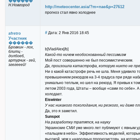
������
Н.Новгород
http://meteocenter.asia/?m=nae&p=27612
прогноз стал явно холоднее
#
Дата: 2 Янв 2016 18:45
afretro
Участник
������
Бровкин - лох,
b]VladAlex[/b]
блитц -
Какой-то ничем необоснованный пессимизм
долбоеб,
артурчик - гей,
Мой пост совершенно не был пессимистическим.
эгегееей!
Да, произошла катастрофа, которую никто не пр
Ни о какой катастрофе речь не шла. Меня удивило то
превышением рекордов на 3-4 градуса при ряде набл
уникально теплым, но шел на рекорд. Я привык к то
летом 2003 года, Штаты – вообще «сами по себе». А
холодает.
Eiswinter
У нас никакого похолодания, ни резкого, ни даже п
Да, это я заметил.
Sunspot
На разработку тратятся, на науку
Украинские СМИ уже много лет публикуют с явным 
«пальцем в небо». Эффективность моделей, которы
высокой, чем у «народных прогнозистов», на которых