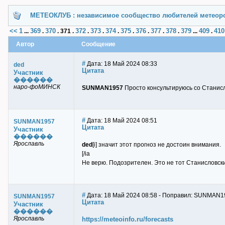
МЕТЕОКЛУБ : независимое сообщество любителей метеор
<<
1
369
370
372
373
374
375
376
377
378
379
409
410
...
.
.
371
.
.
.
.
.
.
.
.
...
.
Автор
Сообщение
#
Дата: 18 Май 2024 08:33
ded
Цитата
Участник
������
наро-фоМИНСК
SUNMAN1957
Просто консультируюсь со Станисла
#
Дата: 18 Май 2024 08:51
SUNMAN1957
Цитата
Участник
������
Ярославль
ded
[i] значит этот прогноз не достоин внимания.
[/iа
Не верю. Подозрителен. Это не тот Станисловск
#
Дата: 18 Май 2024 08:58 - Поправил: SUNMAN1
SUNMAN1957
Цитата
Участник
������
Ярославль
https://meteoinfo.ru/forecasts