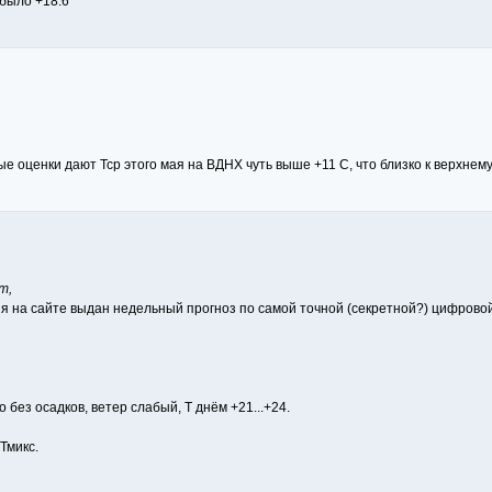
 было +18.6
е оценки дают Тср этого мая на ВДНХ чуть выше +11 С, что близко к верхнему
т,
ня на сайте выдан недельный прогноз по самой точной (секретной?) цифрово
ез осадков, ветер слабый, Т днём +21...+24.
Тмикс.