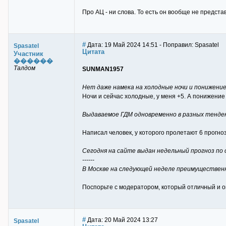
Про АЦ - ни слова. То есть он вообще не предст
#
Дата: 19 Май 2024 14:51 - Поправил: Spasatel
Spasatel
Цитата
Участник
������
Талдом
SUNMAN1957
Нет даже намека на холодные ночи и понижение
Ночи и сейчас холодные, у меня +5. А понижение
Выдаваемое ГДМ одновременно в разных тенде
Написал человек, у которого пролетают 6 прогнозо
Сегодня на сайте выдан недельный прогноз по 
------
В Москве на следующей неделе преимущественно 
Поспорьте с модератором, который отличный и оп
#
Дата: 20 Май 2024 13:27
Spasatel