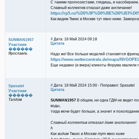
С такими прогнозистами, глядишь, и насобираем
Славный коллектив отказал даже англичанке!
https://rp5.ru/%D0%9F%D0%BE%D0%B
Как видим Тмикс в Москве тут явно ниже. Замороз
#
Дата: 18 Май 2024 09:18
SUNMAN1957
Цитата
Участник
������
Ярославль
Надо же! Все больше моделей становятся фриги
https://www.wetterzentrale.de/maps/NVGOPE
Еще недавно (и вчера) клиенты Форума хвалили го
#
Дата: 18 Май 2024 15:00 - Поправил: Spasatel
Spasatel
Цитата
Участник
������
Талдом
SUNMAN1957
В общем, ни одна ГДМ не видит пох
воды,
тогда мочи будет больше, а значит и похолодание
Славный коллектив отказал даже англичанке!
h
Как видим Тмикс в Москве тут явно ниже