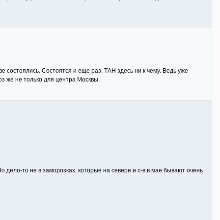
ве состоялись. Состоятся и еще раз. ТАН здесь ни к чему. Ведь уже
з же не только для центра Москвы.
 дело-то не в заморозках, которые на севере и с-в в мае бывают очень