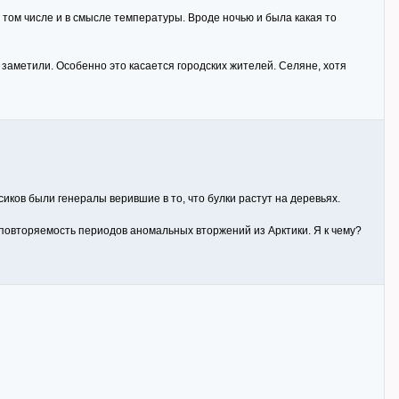
 том числе и в смысле температуры. Вроде ночью и была какая то
не заметили. Особенно это касается городских жителей. Селяне, хотя
иков были генералы верившие в то, что булки растут на деревьях.
 повторяемость периодов аномальных вторжений из Арктики. Я к чему?