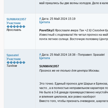
май пришлись бы две волны холодов. Дело в кал
#
Дата: 25 Май 2024 15:19
SUNMAN1957
Цитата
Участник
������
Ярославль
PavelSky
В Ярославле вчера Тан +2.6) Сегодня 
Известный с.подпевала! Не читал прогноз на май.
почти летнее солнце. Восточную половину Центр
#
Дата: 25 Май 2024 18:38 - Поправил: Spasatel
Spasatel
Цитата
Участник
������
Талдом
SUNMAN1957
Прогноз же не только для центра Москвы.
Это точно. Единый прогноз для Шарьи и Брянска,
часто , а в полностью неправильном характере по
Не было в 3-й декаде преимущественно неустой
и влияния циклонов, все ровно наоборот
Вместо того, чтобы признать очевидное, шарлат