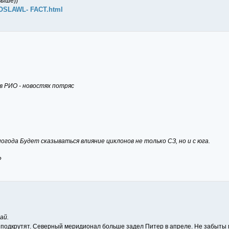
выше))
AROSLAWL- FACT.html
 в РИО - новостях потряс
года Будет сказываться влияние циклонов не только СЗ, но и с юга.
?
ай.
подкрутят. Северный меридионал больше задел Питер в апреле. Не забыты м