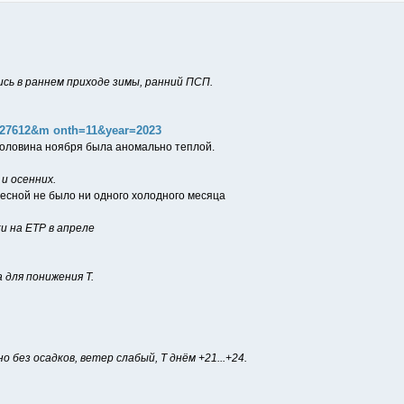
ь в раннем приходе зимы, ранний ПСП.
d=27612&m onth=11&year=2023
 половина ноября была аномально теплой.
и осенних.
весной не было ни одного холодного месяца
 на ЕТР в апреле
 для понижения Т.
без осадков, ветер слабый, Т днём +21...+24.