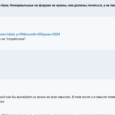
 бана. Ненормальные на форуме не нужны, они должны лечиться, а не пи
?view=1&da y=09&month=05&year=2024
е не "отработала".
од как бы выпадает из жизни во всех смыслах. В том числе и в смысле тем
ло.