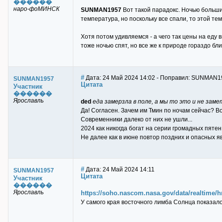
������
наро-фоМИНСК
SUNMAN1957
Вот такой парадокс. Ночью большин
температура, но поскольку все спали, то этой те
Хотя потом удивляемся - а чего так цены на еду 
тоже ночью спят, но все же к природе гораздо бл
#
Дата: 24 Май 2024 14:02 - Поправил: SUNMAN1
SUNMAN1957
Цитата
Участник
������
Ярославль
ded
еда замерзла в поле, а мы то это и не зам
Да! Согласен. Зачем им Тмин по ночам сейчас? В
Современники далеко от них не ушли...
2024 как никогда богат на серии громадных пяте
Не далее как в июне повтор поздних и опасных я
#
Дата: 24 Май 2024 14:11
SUNMAN1957
Цитата
Участник
������
Ярославль
https://soho.nascom.nasa.gov/data/realtime/hm
У самого края восточного лимба Солнца показало