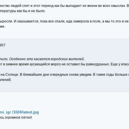
ство людей спят и этот период как бы выпадает из жизни во всех смыслах. В
мпературы как бы и не было.
выросли. И оказывается, пока все спали, еда замерзла в поле, а мы то это и 
иже.
957
етили. Особенно это касается городских жителей.
от в зимнее время кусающийся мороз не оставил бы равнодушных. Еще у класс
н на Солнце. В ближайшие дни очередные снова увидим. В такие годы больше
влений.
i_igr /1024/latest.jpg
сь огромное пятно!