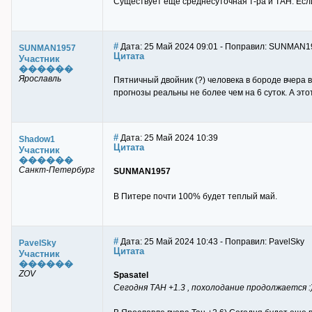
Существует еще среднесуточная т-ра и ТАН. Есл
#
Дата: 25 Май 2024 09:01 - Поправил: SUNMAN1
SUNMAN1957
Цитата
Участник
������
Ярославль
Пятничный двойник (?) человека в бороде вчера 
прогнозы реальны не более чем на 6 суток. А это
#
Дата: 25 Май 2024 10:39
Shadow1
Цитата
Участник
������
Санкт-Петербург
SUNMAN1957
В Питере почти 100% будет теплый май.
#
Дата: 25 Май 2024 10:43 - Поправил: PavelSky
PavelSky
Цитата
Участник
������
ZOV
Spasatel
Сегодня ТАН +1.3 , похолодание продолжается :