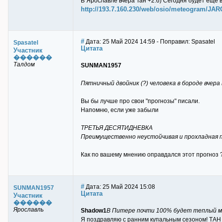
В Ярославле вчера Тан +2.6) Сегодня будет еще 
http://193.7.160.230/web/osio/meteogram/J
#
Дата: 25 Май 2024 14:59 - Поправил: Spasatel
Spasatel
Цитата
Участник
������
Талдом
SUNMAN1957
Пятничный двойник (?) человека в бороде вчера
Вы бы лучше про свои "прогнозы" писали.
Напомню, если уже забыли
ТРЕТЬЯ ДЕСЯТИДНЕВКА
Преимущественно неустойчивая и прохладная по
Как по вашему мнению оправдался этот прогноз 
#
Дата: 25 Май 2024 15:08
SUNMAN1957
Цитата
Участник
������
Ярославль
Shadow1
В Питере почти 100% будет теплый м
Я поздравляю с ранним купальным сезоном! ТАН 