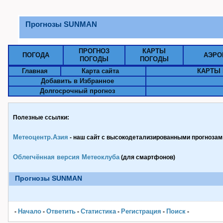
Прогнозы SUNMAN
ПРОГНОЗ
КАРТЫ
ПОГОДА
АЭРО
ПОГОДЫ
ПОГОДЫ
Главная
Карта сайта
КАРТЫ 
Добавить в Избранное
Долгосрочный прогноз
Полезные ссылки:
Метеоцентр.Азия
- наш сайт с высокодетализированными прогнозами
Облегчённая версия Метеоклуба
(для смартфонов)
Прогнозы SUNMAN
Начало
Ответить
Статистика
Pегистрация
Поиск
-
-
-
-
-
-