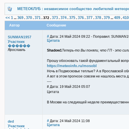
МЕТЕОКЛУБ : независимое сообщество любителей метеор
<<
1
369
370
371
373
374
375
376
377
378
379
409
410
...
.
.
.
372
.
.
.
.
.
.
.
...
.
Автор
Сообщение
#
Дата: 24 Май 2024 09:22 - Поправил: SUNMAN1
SUNMAN1957
Цитата
Участник
������
Ярославль
Shadow1
Теперь-то Вы поняли, что ГП - это сил
Прошу обосновать такой фундаментальный вопро
https://meteoinfo.ru/mosobl
Ночь в Подмосковье теплые? А в Ярославской обл
А вот в этом прогнозе совсем не нашлось места 
----
# Дата: 19 Май 2024 05:07
Цитата
В Москве на следующей неделе преимущественно б
#
Дата: 24 Май 2024 11:08
ded
Цитата
Участник