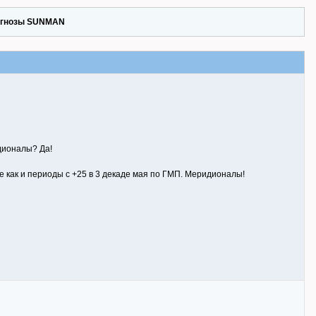
гнозы SUNMAN
дионалы? Да!
е как и периоды с +25 в 3 декаде мая по ГМП. Меридионалы!