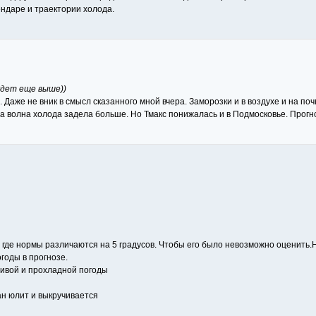
ендаре и траектории холода.
будет еще выше))
 Даже не вник в смысл сказанного мной вчера. Заморозки и в воздухе и на поч
а волна холода задела больше. Но Тмакс понижалась и в Подмосковье. Прогно
 где нормы различаются на 5 градусов. Чтобы его было невозможно оценить.Но
годы в прогнозе.
чивой и прохладной погоды
ан юлит и выкручивается