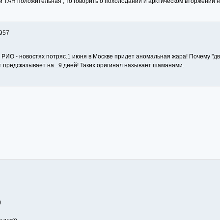
и ТАН положительная , то говорить о похолодании и арктическом вторжении 
957
в РИО - новостях потряс.1 июня в Москве придет аномальная жара! Почему "
т предсказывает на...9 дней! Таких оригинал называет шаманами.
)