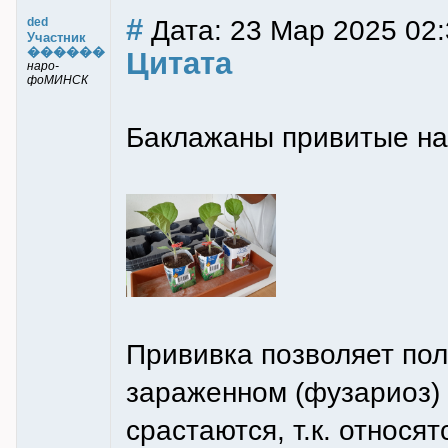
#
Дата: 23 Мар 2025 02:
ded
Участник
������
Цитата
наро-
фоМИНСК
Баклажаны привитые на
Прививка позволяет по
зараженном (фузариоз) 
срастаются, т.к. относя