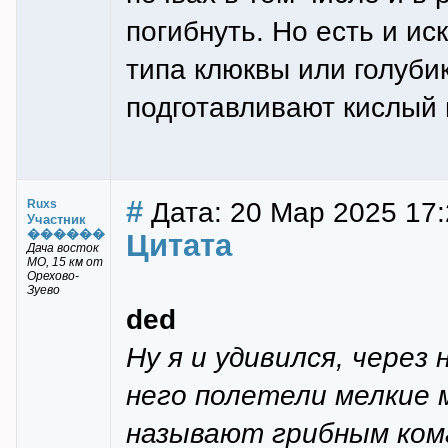
погибнуть. Но есть и ис
типа клюквы или голуби
подготавливают кислый г
#
Дата: 20 Мар 2025 17:
Ruxs
Участник
������
Цитата
Дача восток
МО, 15 км от
Орехово-
Зуево
ded
Ну я и удивился, через
него полетели мелкие
называют грибным ком