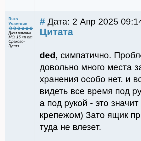
#
Дата: 2 Апр 2025 09:1
Ruxs
Участник
������
Цитата
Дача восток
МО, 15 км от
Орехово-
Зуево
ded
, симпатично. Пробле
довольно много места з
хранения особо нет. и в
видеть все время под ру
а под рукой - это значи
крепежом) Зато ящик пр
туда не влезет.