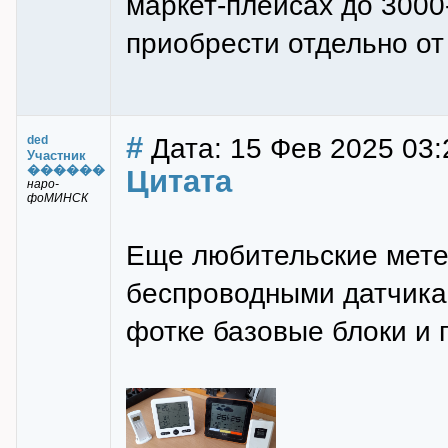
маркет-плейсах до 3000
приобрести отдельно от 
#
Дата: 15 Фев 2025 03:
ded
Участник
������
Цитата
наро-
фоМИНСК
Еще любительские мете
беспроводными датчикам
фотке базовые блоки и 