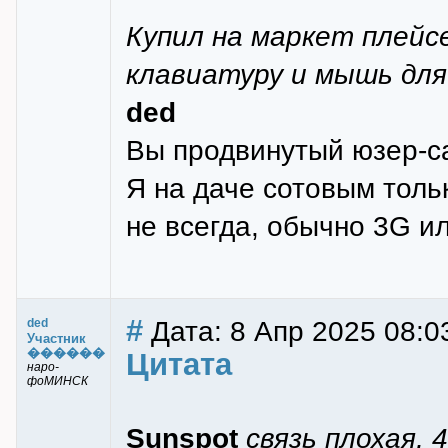
Купил на маркет плейс
клавиатуру и мышь для
ded
Вы продвинутый юзер-са
Я на даче сотовым тольк
не всегда, обычно 3G и
#
Дата: 8 Апр 2025 08:0
ded
Участник
������
Цитата
наро-
фоМИНСК
Sunspot
связь плохая, 