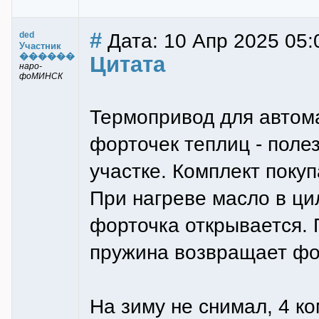
#
Дата: 10 Апр 2025 05:
ded
Участник
������
Цитата
наро-
фоМИНСК
Термопривод для автома
форточек теплиц - полез
участке. Комплект покуп
При нагреве масло в ци
форточка открывается.
пружина возвращает фор
На зиму не снимал, 4 к