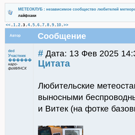
МЕТЕОКЛУБ : независимое сообщество любителей метеор
лайфхаки
<<
1
2
4
5
6
7
8
9
10
>>
.
.
.
3
.
.
.
.
.
.
.
.
Сообщение
Автор
#
Дата: 13 Фев 2025 14:
ded
Участник
������
Цитата
наро-
фоМИНСК
Любительские метеоста
выносными беспроводны
и Витек (на фотке базо