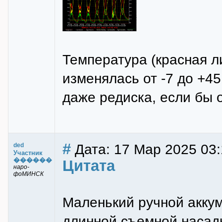
Температура (красная л
изменялась от -7 до +4
даже редиска, если бы 
#
Дата: 17 Мар 2025 03:
ded
Участник
������
Цитата
наро-
фоМИНСК
Маленький ручной аккум
длинной съемной насадк