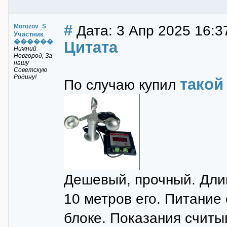
#
Дата: 3 Апр 2025 16:3
Morozov_S
Участник
������
Цитата
Нижний
Новгород, За
нашу
Советскую
Родину!
такой
По случаю купил
Дешевый, прочный. Дли
10 метров его. Питание
блоке. Показания считыв