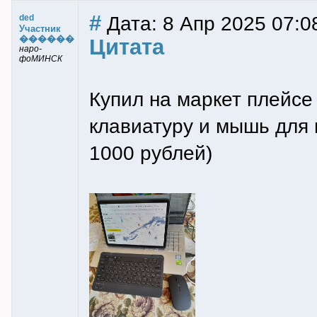
#
Дата: 8 Апр 2025 07:0
ded
Участник
������
Цитата
наро-
фоМИНСК
Купил на маркет плейс
клавиатуру и мышь для 
1000 рублей)