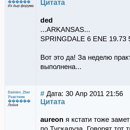
Цитата
������
Из дыр форума
ded
...ARKANSAS...
SPRINGDALE 6 ENE 19.73 5
Вот это да! За неделю пра
выполнена...
#
Дата: 30 Апр 2011 21:56
Damien_Zhar
Участник
Цитата
������
Лобня
aureon
я кстати тоже замет
по Тускалуза. Говорят тот 