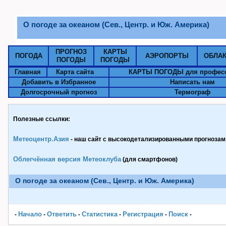
О погоде за океаном (Сев., Центр. и Юж. Америка)
ПРОГНОЗ
КАРТЫ
ПОГОДА
АЭРОПОРТЫ
ОБЛА
ПОГОДЫ
ПОГОДЫ
Главная
Карта сайта
КАРТЫ ПОГОДЫ для профес
Добавить в Избранное
Написать нам
Долгосрочный прогноз
Термограф
Полезные ссылки:
Метеоцентр.Азия
- наш сайт с высокодетализированными прогнозами
Облегчённая версия Метеоклуба
(для смартфонов)
О погоде за океаном (Сев., Центр. и Юж. Америка)
Начало
Ответить
Статистика
Pегистрация
Поиск
-
-
-
-
-
-