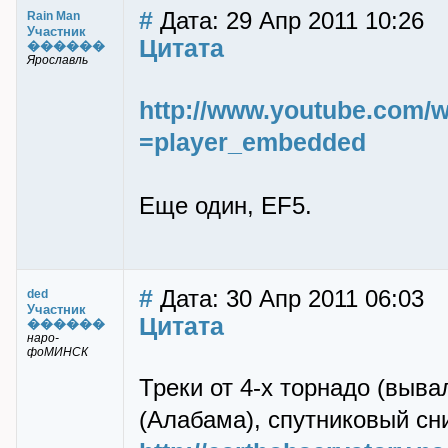
#
Дата: 29 Апр 2011 10:26
Rain Man
Участник
Цитата
������
Ярославль
http://www.youtube.com
=player_embedded
Еще один, EF5.
#
Дата: 30 Апр 2011 06:03
ded
Участник
Цитата
������
наро-
фоМИНСК
Треки от 4-х торнадо (выва
(Алабама), спутниковый сн