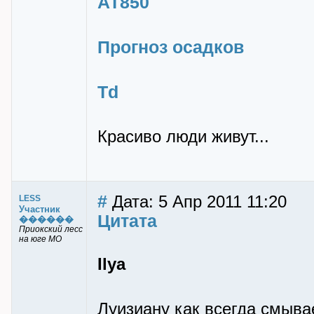
АТ850
Прогноз осадков
Td
Красиво люди живут...
#
Дата: 5 Апр 2011 11:20
LESS
Участник
Цитата
������
Приокский лесс
на юге МО
Ilya
Луизиану как всегда смывае