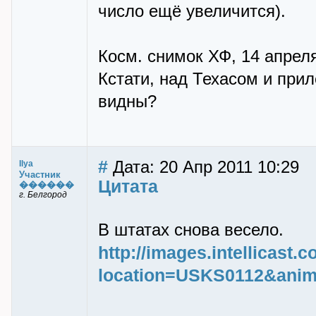
число ещё увеличится).
Косм. снимок ХФ, 14 апреля
Кстати, над Техасом и пр
видны?
#
Дата: 20 Апр 2011 10:29
Ilya
Участник
Цитата
������
г. Белгород
В штатах снова весело.
http://images.intellicast.c
location=USKS0112&anim