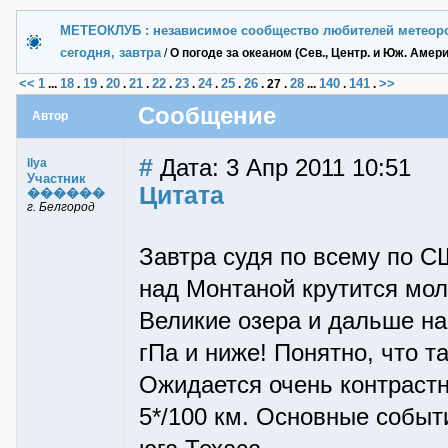
МЕТЕОКЛУБ : независимое сообщество любителей метеор
сегодня, завтра
/
О погоде за океаном (Сев., Центр. и Юж. Амери
<<
1
18
19
20
21
22
23
24
25
26
28
140
141
>>
...
.
.
.
.
.
.
.
.
.
27
.
...
.
.
Сообщение
Автор
#
Дата: 3 Апр 2011 10:51
Ilya
Участник
Цитата
������
г. Белгород
Завтра судя по всему по С
над Монтаной крутится моло
Великие озера и дальше на
гПа и ниже! Понятно, что т
Ожидается очень контраст
5*/100 км. Основные событ