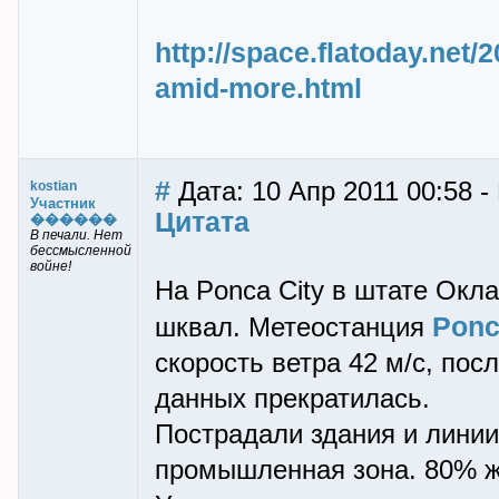
http://space.flatoday.net/
amid-more.html
#
Дата: 10 Апр 2011 00:58 -
kostian
Участник
Цитата
������
В печали. Нет
бессмысленной
войне!
На Ponca City в штате Ок
Ponc
шквал. Метеостанция
скорость ветра 42 м/с, пос
данных прекратилась.
Пострадали здания и линии
промышленная зона. 80% жи