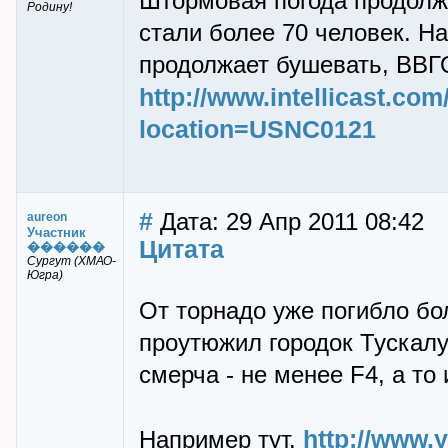
Штормовая погода продолж
Родину!
стали более 70 человек. Н
продолжает бушевать, ВВГО
http://www.intellicast.co
location=USNC0121
#
Дата: 29 Апр 2011 08:42
aureon
Участник
Цитата
������
Сургут (ХМАО-
Югра)
От торнадо уже погибло бо
проутюжил городок Тускал
смерча - не менее F4, а то
http://www
Например тут.