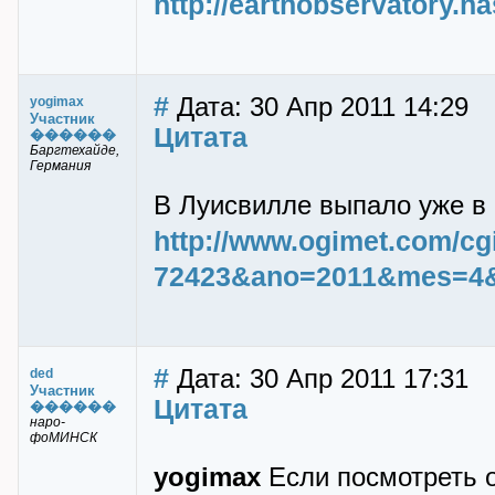
http://earthobservatory.n
#
Дата: 30 Апр 2011 14:29
yogimax
Участник
Цитата
������
Баргтехайде,
Германия
В Луисвилле выпало уже в 
http://www.ogimet.com/cg
72423&ano=2011&mes=4
#
Дата: 30 Апр 2011 17:31
ded
Участник
Цитата
������
наро-
фоМИНСК
yogimax
Если посмотреть о