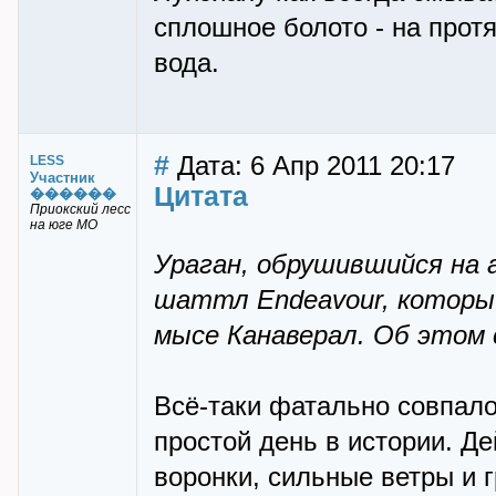
сплошное болото - на прот
вода.
#
Дата: 6 Апр 2011 20:17
LESS
Участник
Цитата
������
Приокский лесс
на юге МО
Ураган, обрушившийся на 
шаттл Endeavour, которы
мысе Канаверал. Об этом
Всё-таки фатально совпало
простой день в истории. Д
воронки, сильные ветры и г