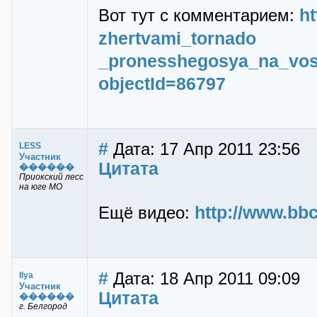
ht
Вот тут с комментарием:
zhertvami_tornado
_pronesshegosya_na_vos
objectId=86797
#
Дата: 17 Апр 2011 23:56
LESS
Участник
Цитата
������
Приокский лесс
на юге МО
http://www.bb
Ещё видео:
#
Дата: 18 Апр 2011 09:09
Ilya
Участник
Цитата
������
г. Белгород