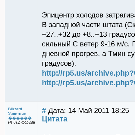
Эпицентр холодов затрагив
В западной части штата (С
+27..+32 до +8..+13 градусо
сильный С ветер 9-16 м/с.
дневной прогрев, а Тмин с
градусов).
http://rp5.us/archive.ph
http://rp5.us/archive.ph
#
Дата: 14 Май 2011 18:25
Blizzard
Участник
Цитата
������
Из дыр форума