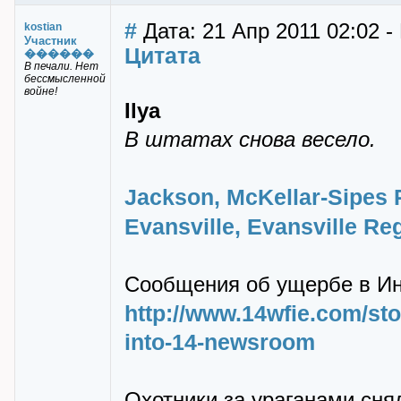
#
Дата: 21 Апр 2011 02:02 -
kostian
Участник
Цитата
������
В печали. Нет
бессмысленной
войне!
Ilya
В штатах снова весело.
Jackson, McKellar-Sipes 
Evansville, Evansville Reg
Сообщения об ущербе в Ин
http://www.14wfie.com/sto
into-14-newsroom
Охотники за ураганами сн