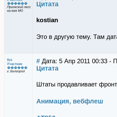
Цитата
������
Приокский лесс
на юге МО
kostian
Это в другую тему. Там да
#
Дата: 5 Апр 2011 00:33 - П
Ilya
Участник
Цитата
������
г. Белгород
Штаты продавливает фронт.
Анимация, вебфлеш