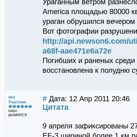
Ураганным ветром разнесл
America площадью 80000 кв.
ураган обрушился вечером 
Вот фотографии разрушени
http://api.newson6.com/ut
a68f-aae471e6a72e
Погибших и раненых среди 
восстановлена к полудню с
#
Дата: 12 Апр 2011 20:46
ded
Участник
Цитата
������
наро-
фоМИНСК
9 апреля зафиксированы 2
EF-3 шириной более 1 км р