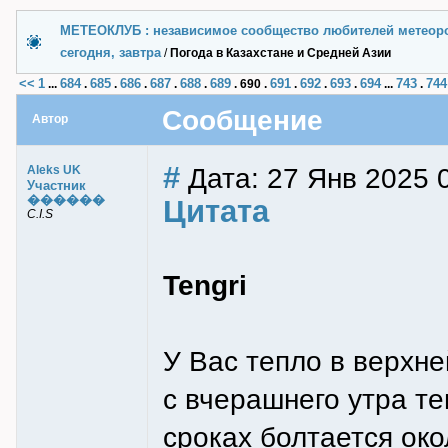
МЕТЕОКЛУБ : независимое сообщество любителей метеор
сегодня, завтра
/
Погода в Казахстане и Средней Азии
<<
1
684
685
686
687
688
689
691
692
693
694
743
744
...
.
.
.
.
.
.
690
.
.
.
.
...
.
Сообщение
Автор
#
Дата: 27 Янв 2025 
Aleks UK
Участник
������
Цитата
C.I.S
Tengri
У Вас тепло в верхне
с вчерашнего утра т
сроках болтается око