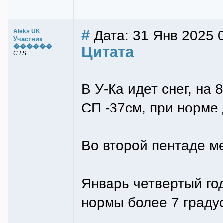
#
Дата: 31 Янв 2025 
Aleks UK
Участник
������
Цитата
C.I.S
В У-Ка идет снег, на 
СП -37см, при норме 
Во второй пентаде м
Январь четвертый год
нормы более 7 граду