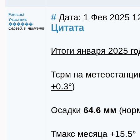
#
Дата: 1 Фев 2025 1
Forecast
Участник
������
Цитата
Сергей, г. Чимкент
Итоги января 2025 го
Тсрм на метеостанц
+0.3°
)
Осадки
64.6 мм
(норм
Тмакс месяца +15.5°