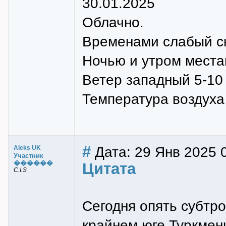
30.01.2025
Облачно.
Временами слабый сн
Ночью и утром места
Ветер западный 5-10 
Температура воздуха 
#
Дата: 29 Янв 2025 
Aleks UK
Участник
������
Цитата
C.I.S
Сегодня опять субтр
крайнем юге Туркмен