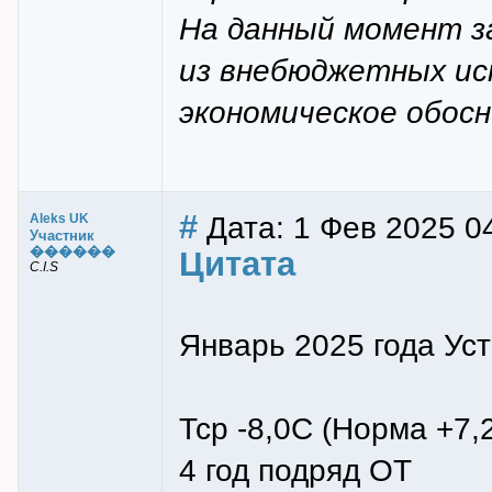
На данный момент з
из внебюджетных ис
экономическое обосн
#
Дата: 1 Фев 2025 04
Aleks UK
Участник
������
Цитата
C.I.S
Январь 2025 года Уст
Тср -8,0С (Норма +7,
4 год подряд ОТ