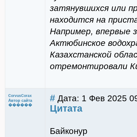
затянувшихся или п
находится на прист
Например, впервые 
Актюбинское водохра
Казахстанской обла
отремонтировали Ки
#
Дата: 1 Фев 2025 0
CorvusCorax
Автор сайта
������
Цитата
Байконур