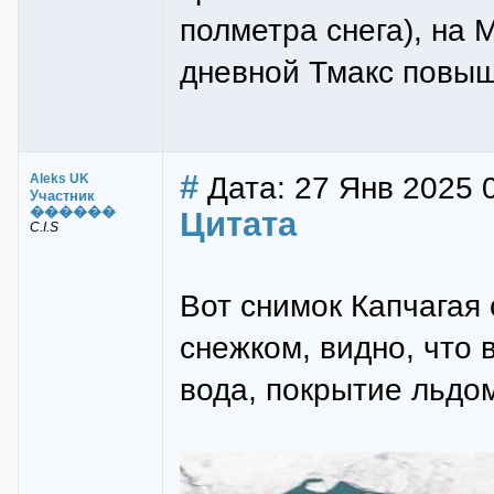
полметра снега), на 
дневной Тмакс повыш
#
Дата: 27 Янв 2025 
Aleks UK
Участник
������
Цитата
C.I.S
Вот снимок Капчагая 
снежком, видно, что 
вода, покрытие льдо