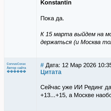
Konstantin
Пока да.
К 15 марта выйдем на мо
держаться (и Москва то
#
Дата: 12 Мар 2026 10:3
CorvusCorax
Автор сайта
Цитата
������
Сейчас уже ИИ Рединг да
+13...+15, а Москве наобо