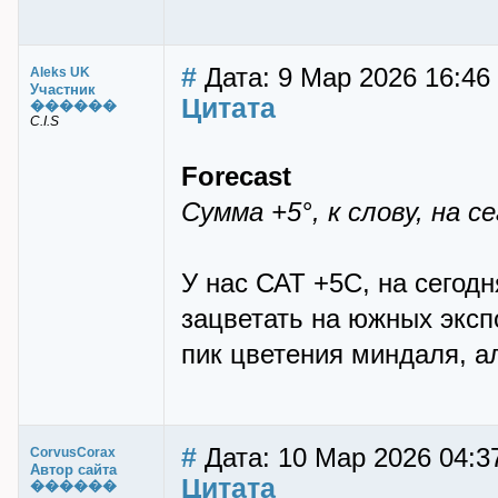
#
Дата: 9 Мар 2026 16:46
Aleks UK
Участник
Цитата
������
C.I.S
Forecast
Сумма +5°, к слову, на се
У нас САТ +5С, на сегодн
зацветать на южных эксп
пик цветения миндаля, а
#
Дата: 10 Мар 2026 04:3
CorvusCorax
Автор сайта
Цитата
������