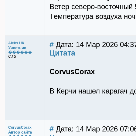
Ветер северо-восточный 5
Температура воздуха ночью
#
Дата: 14 Мар 2026 04:3
Aleks UK
Участник
Цитата
������
C.I.S
CorvusCorax
В Керчи нашел карагач д
#
Дата: 14 Мар 2026 07:0
CorvusCorax
Автор сайта