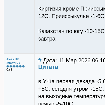
Киргизия кроме Прииссыку
12С, Прииссыкулье -1-6С
Казахстан по югу -10-15
завтра
#
Дата: 11 Мар 2026 06:1
Aleks UK
Участник
Цитата
������
C.I.S
в У-Ка первая декада -5
+5С, сегодня утром -15С,
на выходные температура
ночью -5-10С