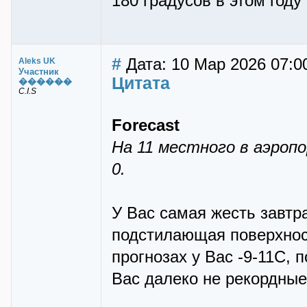
180 градусов в этом году
#
Дата: 10 Мар 2026 07:0
Aleks UK
Участник
Цитата
������
C.I.S
Forecast
На 11 местного в аэроп
0.
У Вас самая жесть завтр
подстилающая поверхност
прогнозах у Вас -9-11С, п
Вас далеко не рекордные