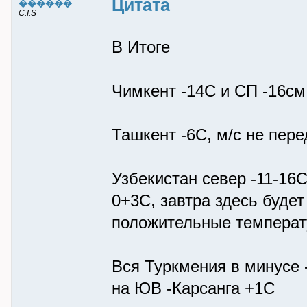
Цитата
������
C.I.S
В Итоге
Чимкент -14С и СП -16см
Ташкент -6С, м/с не пер
Узбекистан север -11-16С
0+3С, завтра здесь будет
положительные температ
Вся Туркмения в минусе -
на ЮВ -Карсанга +1С