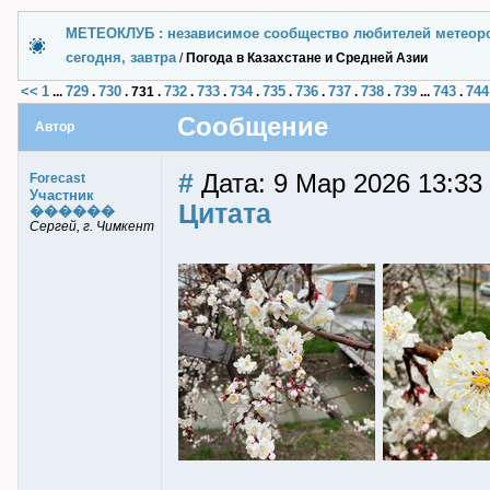
МЕТЕОКЛУБ : независимое сообщество любителей метеор
сегодня, завтра
/
Погода в Казахстане и Средней Азии
<<
1
729
730
732
733
734
735
736
737
738
739
743
744
...
.
.
731
.
.
.
.
.
.
.
.
...
.
Сообщение
Автор
#
Дата: 9 Мар 2026 13:33 
Forecast
Участник
Цитата
������
Сергей, г. Чимкент