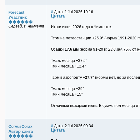
#
Дата: 1 Jul 2026 19:16
Forecast
Цитата
Участник
������
Сергей, г. Чимкент
Итоги июня 2026 года в Чимкенте.
Тсрм на метеостанции
+25.9°
(норма 1991-2020 гг
Осадки
17.6 мм
(норма 91-20 гг.
23.6 мм
,
75% от 
Тмакс месяца +37.5°
Тмин месяца +12.4°
Тсрм в аэропорту
+27.7°
(нормы нет, но за после
Тмакс месяца +39°
Тмин месяца +15°
Отличный нежаркий июнь. В сумме пол месяца отм
#
Дата: 2 Jul 2026 09:34
CorvusCorax
Цитата
Автор сайта
������