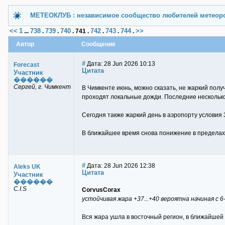
МЕТЕОКЛУБ : независимое сообщество любителей метеор
<<
1
738
739
740
742
743
744
>>
...
.
.
.
741
.
.
.
.
Автор
Сообщение
#
Дата: 28 Jun 2026 10:13
Forecast
Цитата
Участник
������
Сергей, г. Чимкент
В Чимкенте июнь, можно сказать, не жаркий полу
проходят локальные дожди. Последние несколько 
Сегодня также жаркий день в аэропорту условия 
В ближайшее время снова понижение в пределах Т
#
Дата: 28 Jun 2026 12:38
Aleks UK
Цитата
Участник
������
C.I.S
CorvusCorax
устойчивая жара +37...+40 вероятна начиная с 6
Вся жара ушла в восточный регион, в ближайшей 