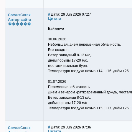
#
Дата: 29 Jun 2026 07:27
CorvusCorax
Цитата
Автор сайта
������
Байконур
30.06.2026
Небольшая, днём переменная облачность.
Без осадков.
Ветер западный 8-13 м/с,
днём порывы 17-20 м/с,
местами пыльная буря.
Температура воздуха ночью +14...+16, днём +26...
01.07.2026
Переменная облачность.
Днём и вечером кратковременный дождь, местами
Ветер западный 8-13 м/с,
днём порывы 17-20 м/с.
Температура воздуха ночью +15...+17, днём +25...
#
Дата: 29 Jun 2026 07:36
CorvusCorax
Цитата