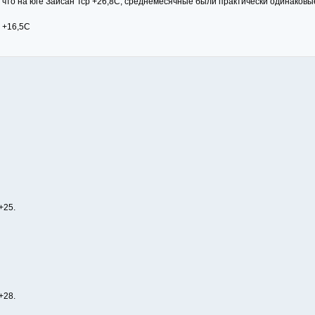
С, что на юге Зайсан Тср +26,8С, среднемесячные были практически одинаков
 +16,5С
+25.
+28.