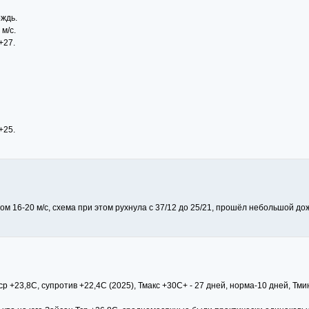
ждь.
м/с.
+27.
+25.
м 16-20 м/с, схема при этом рухнула с 37/12 до 25/21, прошёл небольшой дож
р +23,8С, супротив +22,4С (2025), Тмакс +30С+ - 27 дней, норма-10 дней, Тми