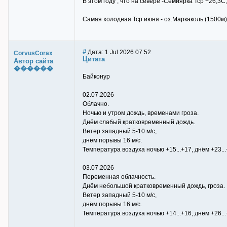
В этом году , что на севере -Семиярка Тср +26,3
Самая холодная Тср июня - оз.Маркаколь (1500м)
#
Дата: 1 Jul 2026 07:52
CorvusCorax
Цитата
Автор сайта
������
Байконур
02.07.2026
Облачно.
Ночью и утром дождь, временами гроза.
Днём слабый кратковременный дождь.
Ветер западный 5-10 м/с,
днём порывы 16 м/с.
Температура воздуха ночью +15...+17, днём +23...
03.07.2026
Переменная облачность.
Днём небольшой кратковременный дождь, гроза.
Ветер западный 5-10 м/с,
днём порывы 16 м/с.
Температура воздуха ночью +14...+16, днём +26...