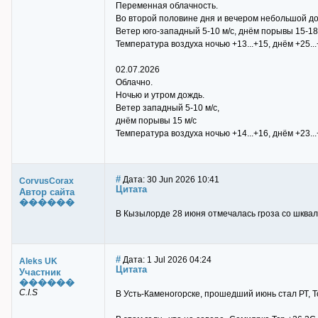
Переменная облачность.
Во второй половине дня и вечером небольшой до
Ветер юго-западный 5-10 м/с, днём порывы 15-18 
Температура воздуха ночью +13...+15, днём +25...
02.07.2026
Облачно.
Ночью и утром дождь.
Ветер западный 5-10 м/с,
днём порывы 15 м/с
Температура воздуха ночью +14...+16, днём +23...
#
Дата: 30 Jun 2026 10:41
CorvusCorax
Цитата
Автор сайта
������
В Кызылорде 28 июня отмечалась гроза со шквало
#
Дата: 1 Jul 2026 04:24
Aleks UK
Цитата
Участник
������
C.I.S
В Усть-Каменогорске, прошедший июнь стал РТ, Тс