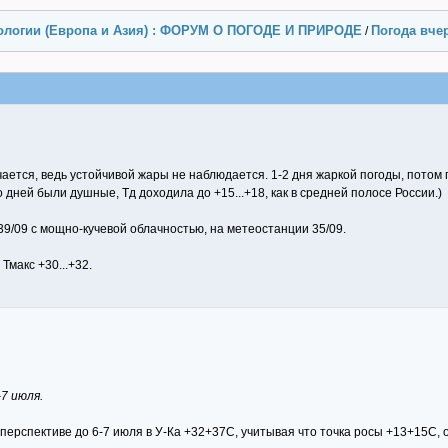
ологии (Европа и Азия) : ФОРУМ О ПОГОДЕ И ПРИРОДЕ
Погода вчер
/
чается, ведь устойчивой жары не наблюдается. 1-2 дня жаркой погоды, пото
дней были душные, Тд доходила до +15...+18, как в средней полосе России.)
39/09 с мощно-кучевой облачностью, на метеостанции 35/09.
макс +30...+32.
-7 июля.
перспективе до 6-7 июля в У-Ка +32+37С, учитывая что точка росы +13+15С,