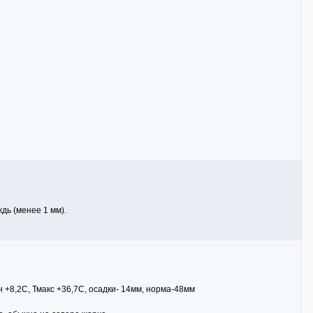
дь (менее 1 мм).
н +8,2С, Тмакс +36,7С, осадки- 14мм, норма-48мм