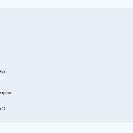
+28.
 гроза.
+27.