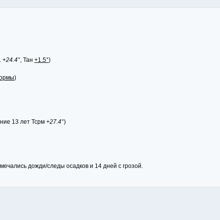
.
+24.4°
, Тан
+1.5°
)
нормы
)
дние 13 лет Тсрм
+27.4°
)
ечались дожди/следы осадков и 14 дней с грозой.