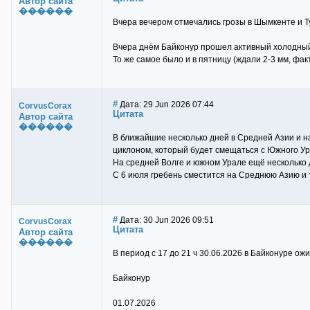
Автор сайта
������
Вчера вечером отмечались грозы в Шымкенте и Ту
Вчера днём Байконур прошел активный холодный ф
То же самое было и в пятницу (ждали 2-3 мм, факт
#
Дата: 29 Jun 2026 07:44
CorvusCorax
Цитата
Автор сайта
������
В ближайшие несколько дней в Средней Азии и на
циклоном, который будет смещаться с Южного У
На средней Волге и южном Урале ещё несколько д
С 6 июля гребень сместится на Среднюю Азию и 
#
Дата: 30 Jun 2026 09:51
CorvusCorax
Цитата
Автор сайта
������
В период с 17 до 21 ч 30.06.2026 в Байконуре о
Байконур
01.07.2026