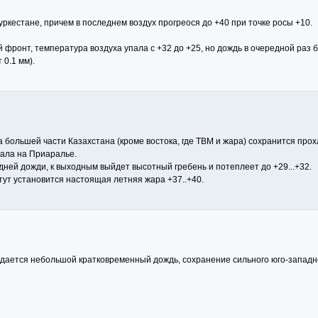
ркестане, причем в последнем воздух прогреося до +40 при точке росы +10.
ронт, температура воздуха упала с +32 до +25, но дождь в очередной раз бы
 0.1 мм).
 большей части Казахстана (кроме востока, где ТВМ и жара) сохранится прох
рала на Приаралье.
ней дожди, к выходным выйдет высотный гребень и потеплеет до +29...+32.
тут установится настоящая летняя жара +37..+40.
жидается небольшой кратковременный дождь, сохранение сильного юго-западно