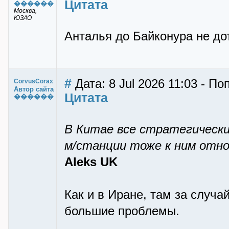
Цитата
������
Москва,
ЮЗАО
Анталья до Байконура не дот
#
Дата: 8 Jul 2026 11:03 - П
CorvusCorax
Автор сайта
Цитата
������
В Китае все стратегическ
м/станции тоже к ним отн
Aleks UK
Как и в Иране, там за случ
большие проблемы.