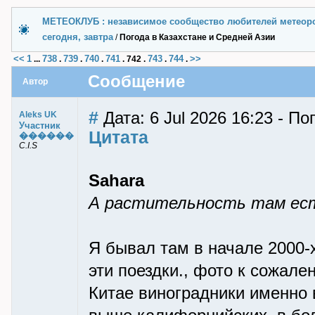
МЕТЕОКЛУБ : независимое сообщество любителей метеор
сегодня, завтра
/
Погода в Казахстане и Средней Азии
<<
1
738
739
740
741
743
744
>>
...
.
.
.
.
742
.
.
.
Сообщение
Автор
#
Дата: 6 Jul 2026 16:23 - П
Aleks UK
Участник
Цитата
������
C.I.S
Sahara
А растительность там ест
Я бывал там в начале 2000-х
эти поездки., фото к сожал
Китае виноградники именно 