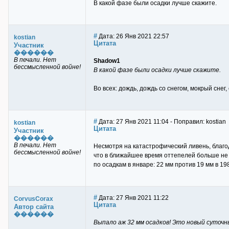
В какой фазе были осадки лучше скажите.
#
Дата: 26 Янв 2021 22:57
kostian
Цитата
Участник
������
В печали. Нет
Shadow1
бессмысленной войне!
В какой фазе были осадки лучше скажите.
Во всех: дождь, дождь со снегом, мокрый снег, 
#
Дата: 27 Янв 2021 11:04 - Поправил: kostian
kostian
Цитата
Участник
������
В печали. Нет
Несмотря на катастрофический ливень, благо
бессмысленной войне!
что в ближайшее время оттепелей больше не 
по осадкам в январе: 22 мм против 19 мм в 198
#
Дата: 27 Янв 2021 11:22
CorvusCorax
Цитата
Автор сайта
������
Выпало аж 32 мм осадков! Это новый суточны