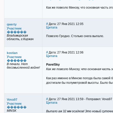
Как же повезло Минску, что основная часть э
#
Дата: 27 Янв 2021 12:05
qwerty
Цитата
Участник
������
Владимирская
Повезло Гродно. Столько снега выпало.
область, г.Киржач
#
Дата: 27 Янв 2021 12:06
kostian
Цитата
Участник
������
В печали. Нет
PavelSky
бессмысленной войне!
Как же повезло Минску, что основная часть 
Как раз именно в Минске погода была самой бе
достигали бы полуметровой высоты. Было бы
#
Дата: 27 Янв 2021 13:59 - Поправил: Vova97
Vova97
Цитата
Участник
������
MINSK
Выпало аж 32 мм осадков! Это новый суточны