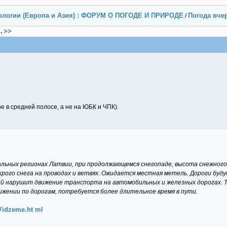
ологии (Европа и Азия) : ФОРУМ О ПОГОДЕ И ПРИРОДЕ
Погода вчер
/
>>
.
е в средней полосе, а не на ЮБК и ЧПК).
ральных регионах Латвии, при продолжающемся снегопаде, высота снежного 
рого снега на проводах и ветвях. Ожидается местная метель. Дороги будут
ый нарушит движение транспорта на автомобильных и железных дорогах. 
жении по дорогам, потребуется более длительное время в пути.
Vidzeme.ht ml