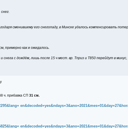
 снег.
годаря сменившему его снегопаду, в Минске удалось компенсировать пот
 см, примерно как и ожидалось.
 снега с дождём, лишь после 15 ч мест. вр. Тприз и Т850 перейдут в минус, 
y
48 ч. прибавка СП
31 см.
d=12295&lang= en&decoded=yes&ndays=3&ano=2021&mes=01&day=27&hor
d=26825&lang= en&decoded=yes&ndays=3&ano=2021&mes=01&day=27&hor