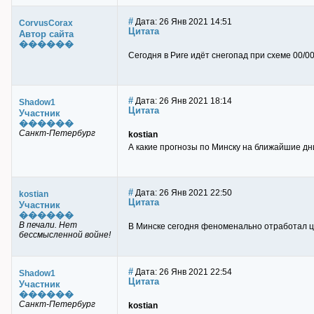
#
Дата: 26 Янв 2021 14:51
CorvusCorax
Цитата
Автор сайта
������
Сегодня в Риге идёт снегопад при схеме 00/00
#
Дата: 26 Янв 2021 18:14
Shadow1
Цитата
Участник
������
Санкт-Петербург
kostian
А какие прогнозы по Минску на ближайшие дни
#
Дата: 26 Янв 2021 22:50
kostian
Цитата
Участник
������
В печали. Нет
В Минске сегодня феноменально отработал ци
бессмысленной войне!
#
Дата: 26 Янв 2021 22:54
Shadow1
Цитата
Участник
������
Санкт-Петербург
kostian