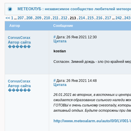
МЕТЕОКЛУБ : независимое сообщество любителей метеор
<<
1
207
208
209
210
211
212
214
215
216
217
242
243
...
.
.
.
.
.
.
213
.
.
.
.
...
.
Автор
Сообщение
#
Дата: 26 Янв 2021 12:30
CorvusCorax
Цитата
Автор сайта
������
kostian
Согласен. Зимний дождь - зло (по крайней мер
#
Дата: 26 Янв 2021 14:48
CorvusCorax
Цитата
Автор сайта
������
26.01.2021 во вторник, в восточных и цент
ожидается образование сильного наледи мок
ГОТОВЫ к очень сильному снегопаду, котор
активный отдых. Будьте осторожны при дви
http://www.meteoalarm.eu/auto/0/0/LV001-