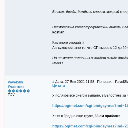
Во всех: дождь, дождь со снегом, мокрый снег,
Несмотря на катастрофический ливень, бла
kostian
Как много эмоций :)
А в сухом остатке то, что СП вырос с 12 до 20
Но не менее половины выпадет в виде дождя и
ИМХО.
#
Дата: 27 Янв 2021 11:58 - Поправил: PavelSk
PavelSky
Цитата
Участник
������
ZOV
У поляков все снегом выпало, в Белостоке за 
https://ogimet.com/cgi-bin/gsynres?in
Хотя в Гродно еще круче,
38 см прибавка
.
https://ogimet.com/cgi-bin/gsynres?in