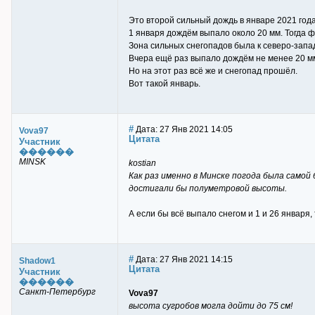
Это второй сильный дождь в январе 2021 года
1 января дождём выпало около 20 мм. Тогда фа
Зона сильных снегопадов была к северо-запа
Вчера ещё раз выпало дождём не менее 20 м
Но на этот раз всё же и снегопад прошёл.
Вот такой январь.
#
Дата: 27 Янв 2021 14:05
Vova97
Цитата
Участник
������
MINSK
kostian
Как раз именно в Минске погода была самой 
достигали бы полуметровой высоты.
А если бы всё выпало снегом и 1 и 26 января,
#
Дата: 27 Янв 2021 14:15
Shadow1
Цитата
Участник
������
Санкт-Петербург
Vova97
высота сугробов могла дойти до 75 см!