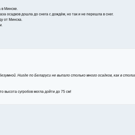
 в Минске.
за осадков дошла до снега с дождём, но так и не перешла в снег.
ду от Минска.
м.
безумной. Нигде по Беларуси не выпало столько много осадков, как в столи
 то высота сугробов могла дойти до 75 см!