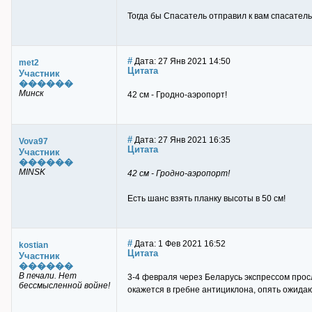
Тогда бы Спасатель отправил к вам спасатель
#
Дата: 27 Янв 2021 14:50
met2
Цитата
Участник
������
Минск
42 см - Гродно-аэропорт!
#
Дата: 27 Янв 2021 16:35
Vova97
Цитата
Участник
������
MINSK
42 см - Гродно-аэропорт!
Есть шанс взять планку высоты в 50 см!
#
Дата: 1 Фев 2021 16:52
kostian
Цитата
Участник
������
В печали. Нет
3-4 февраля через Беларусь экспрессом прос
бессмысленной войне!
окажется в гребне антициклона, опять ожидаю