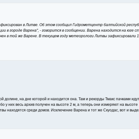
фиксирован в Литве. Об этом сообщил Гидрометцентр балтийской республик
и в городе Варена", - говорится в сообщении. Варена находится на юге ст
чен в той же Варене. В текущем году метеорологи Литвы зафиксировали 18
чной долине, на дне которой и находится она. Там и рекорды Тмакс пачками идут
о у них весь архив получен на высоте 2 м, а теперь они измеряют на высоте 1.
итвы находятся среди домов. Исключение Варена и тот же Скуодас, вот и выд