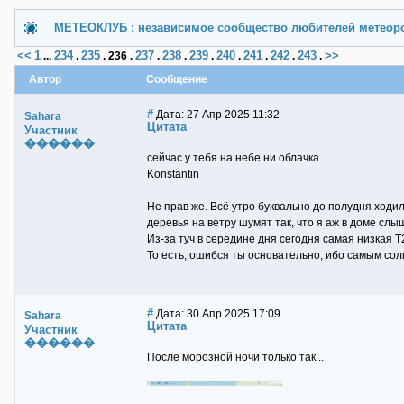
МЕТЕОКЛУБ : независимое сообщество любителей метеор
<<
1
234
235
237
238
239
240
241
242
243
>>
...
.
.
236
.
.
.
.
.
.
.
.
Автор
Сообщение
#
Дата: 27 Апр 2025 11:32
Sahara
Цитата
Участник
������
сейчас у тебя на небе ни облачка
Konstantin
Не прав же. Всё утро буквально до полудня ходил
деревья на ветру шумят так, что я аж в доме слы
Из-за туч в середине дня сегодня самая низкая 
То есть, ошибся ты основательно, ибо самым со
#
Дата: 30 Апр 2025 17:09
Sahara
Цитата
Участник
������
После морозной ночи только так...