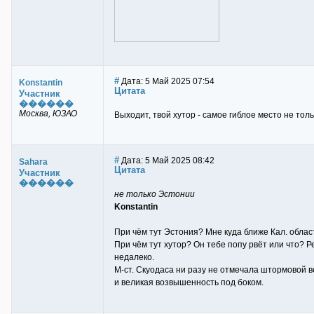
#
Дата: 5 Май 2025 07:54
Konstantin
Цитата
Участник
������
Москва, ЮЗАО
Выходит, твой хутор - самое гиблое место не толь
#
Дата: 5 Май 2025 08:42
Sahara
Цитата
Участник
������
не только Эстонии
Konstantin
При чём тут Эстония? Мне куда ближе Кал. облас
При чём тут хутор? Он тебе попу рвёт или что? Р
недалеко.
М-ст. Скуодаса ни разу не отмечала штормовой ве
и великая возвышенность под боком.