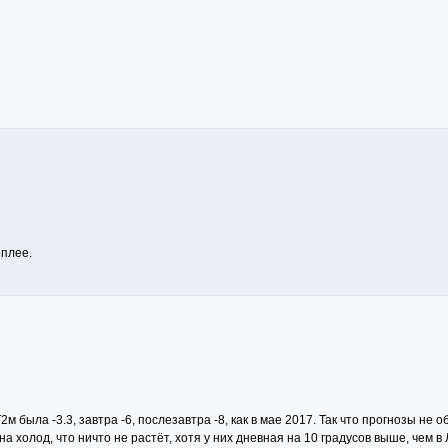
еплее.
м была -3.3, завтра -6, послезавтра -8, как в мае 2017. Так что прогнозы не о
 холод, что ничто не растёт, хотя у них дневная на 10 градусов выше, чем в 