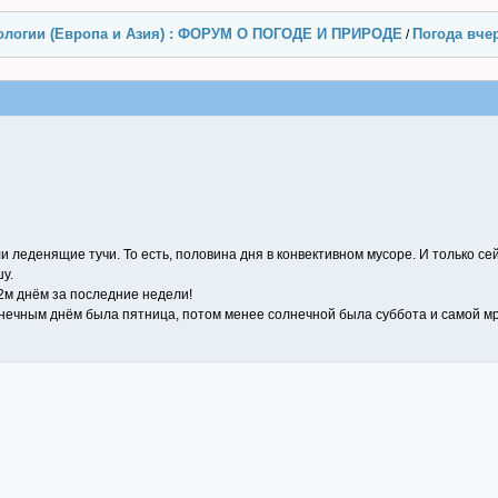
ологии (Европа и Азия) : ФОРУМ О ПОГОДЕ И ПРИРОДЕ
Погода вчер
/
и леденящие тучи. То есть, половина дня в конвективном мусоре. И только с
шу.
Т2м днём за последние недели!
лнечным днём была пятница, потом менее солнечной была суббота и самой мр