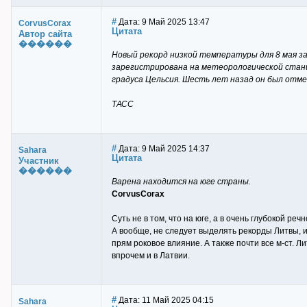
#
Дата: 9 Май 2025 13:47
CorvusCorax
Цитата
Автор сайта
������
Новый рекорд низкой температуры для 8 мая за
зарегистрирована на метеорологической станци
градуса Цельсия. Шесть лет назад он был отме
ТАСС
#
Дата: 9 Май 2025 14:37
Sahara
Цитата
Участник
������
Варена находится на юге страны.
CorvusCorax
Суть не в том, что на юге, а в очень глубокой ре
А вообще, не следует выделять рекорды Литвы, иб
прям роковое влияние. А также почти все м-ст. Л
впрочем и в Латвии.
#
Дата: 11 Май 2025 04:15
Sahara