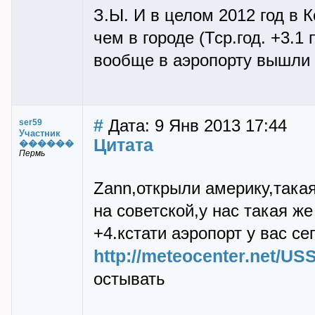
З.Ы. И в целом 2012 год в 
чем в городе (Тср.год. +3.1
вообще в аэропорту вышли х
#
Дата: 9 Янв 2013 17:44
ser59
Участник
Цитата
������
Пермь
Zаnn,открыли америку,такая
на советской,у нас такая ж
+4.кстати аэропорт у вас се
http://meteocenter.net/US
остывать