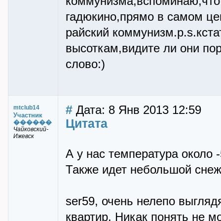
коммунизма,вспоминаю,что 
гадюкино,прямо в самом це
райский коммунизм.р.s.кст
высоткам,видите ли они по
слово:)
#
Дата: 8 Янв 2013 12:59
mtclub14
Участник
Цитата
������
Чайковский-
Ижевск
А у нас температура около -
Также идет небольшой снеж
ser59, очень нелепо выгля
квартир. Никак понять не мо