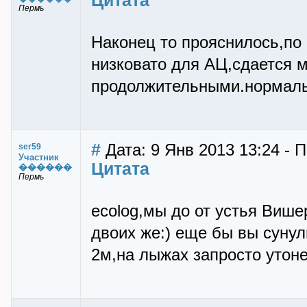
Цитата
Пермь
Наконец то прояснилось,по 
низковато для АЦ,сдается 
продолжительными.нормаль
#
Дата: 9 Янв 2013 13:24 - 
ser59
Участник
Цитата
������
Пермь
ecolog,мы до от устья Више
двоих же:) еще бы вы сунул
2м,на лыжах запросто утон