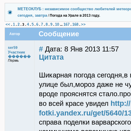
МЕТЕОКЛУБ : независимое сообщество любителей метеор
сегодня, завтра
/
Погода на Урале в 2013 году.
<<
1
2
4
5
6
7
8
9
10
167
168
>>
.
.
.
3
.
.
.
.
.
.
.
...
.
.
Сообщение
Автор
#
Дата: 8 Янв 2013 11:57
ser59
Участник
Цитата
������
Пермь
Шикарная погода сегодня,в 
улице был,мороз даже не чу
вроде прояснятся стало.пр
http:/
во всей красе увидел
fotki.yandex.ru/get/5640
справа поделки варварского