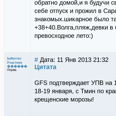
обратно домой,и я будучи с
себе отпуск и прожил в Сар
знакомых.шикарное было та
+38+40.Волга,пляж,девки в
превосходное лето:)
#
Дата: 11 Янв 2013 21:32
bullterrier
Участник
Цитата
������
Пермь
GFS подтверждает УПВ на 1
18-19 января, с Тмин по кр
крещенские морозы!