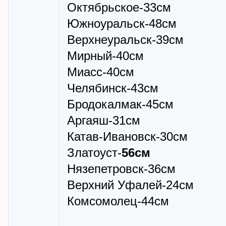
Октябрьское-33см
Южноуральск-48см
Верхнеуральск-39см
Мирный-40см
Миасс-40см
Челябинск-43см
Бродокалмак-45см
Аргаяш-31см
Катав-Ивановск-30см
Златоуст-
56см
Нязепетровск-36см
Верхний Уфалей-24см
Комсомолец-44см