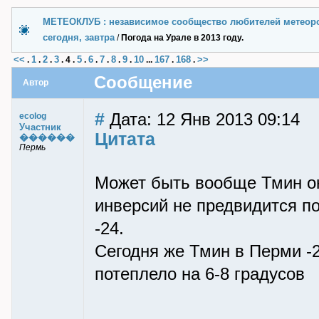
МЕТЕОКЛУБ : независимое сообщество любителей метеор
сегодня, завтра
/
Погода на Урале в 2013 году.
<<
1
2
3
5
6
7
8
9
10
167
168
>>
.
.
.
.
4
.
.
.
.
.
.
...
.
.
Сообщение
Автор
#
Дата: 12 Янв 2013 09:14
ecolog
Участник
Цитата
������
Пермь
Может быть вообще Тмин ока
инверсий не предвидится по
-24.
Сегодня же Тмин в Перми -26
потеплело на 6-8 градусов