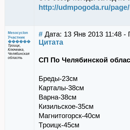
http://udmpogoda.ru/page/
#
Дата: 13 Янв 2013 11:48 -
Mesocyclon
Участник
Цитата
������
Троицк,
Ключевка,
Челябинская
область
СП По Челябинской област
Бреды-23см
Карталы-38см
Варна-38см
Кизильское-35см
Магнитогорск-40см
Троицк-45см