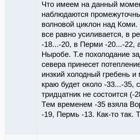
Что имеем на данный момен
наблюдаются промежуточны
волновой циклон над Коми.
все равно усиливается, в р
-18...-20, в Перми -20...-22,
Ныробе. Т.е похолодание з
севера принесет потепление 
инзкий холодный гребень и
краю будет около -33...-35,
тридцатник не состоится (-28
Тем временем -35 взяла Вор
-19, Пермь -13. Как-то так. 