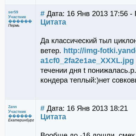
#
Дата: 16 Янв 2013 17:56 -
ser59
Участник
Цитата
������
Пермь
Да классический тыл циклон
http://img-fotki.yan
ветер.
a1cf0_2fa2e1ae_XXXL.jpg
течении дня t понижалась.
кондера теплый:)нет совко
#
Дата: 16 Янв 2013 18:21
Zann
Участник
Цитата
������
Екатеринбург
Вообще до -16 дошли, смех 