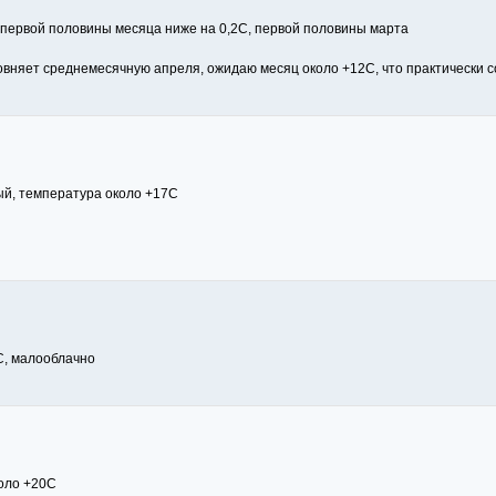
р первой половины месяца ниже на 0,2С, первой половины марта
вняет среднемесячную апреля, ожидаю месяц около +12С, что практически 
ый, температура около +17С
0С, малооблачно
коло +20С