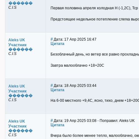
������
C.I.S
Первая половина апреля холодная Н (-1,2С), Тс
Предстоящее недельное потепление слегка выро
#
Дата: 17 Апр 2025 16:47
Aleks UK
Цитата
Участник
������
C.I.S
Безоблачный день, но ветер все равно прохладн
Завтра малооблачно +18+20С
#
Дата: 18 Апр 2025 03:44
Aleks UK
Цитата
Участник
������
C.I.S
На 6-00 местного +9,4С, ясно, тихо, днем +18+2
#
Дата: 19 Апр 2025 03:08 - Поправил: Aleks UK
Aleks UK
Цитата
Участник
������
C.I.S
Вчера было более менее тепло, малооблачно, о