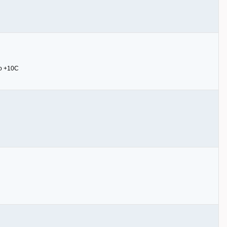
о +10С