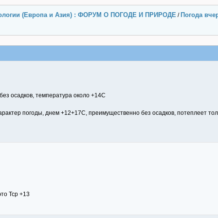
ологии (Европа и Азия) : ФОРУМ О ПОГОДЕ И ПРИРОДЕ
Погода вчер
/
без осадков, температура около +14С
рактер погоды, днем +12+17С, преимущественно без осадков, потеплеет тол
это Тср +13