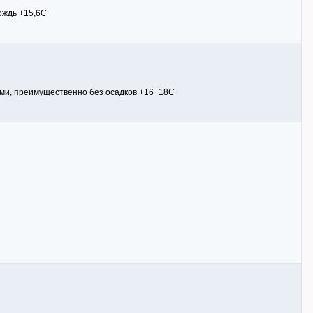
ождь +15,6С
иями, преимущественно без осадков +16+18С