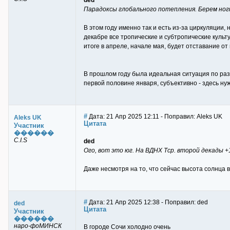
ded
Парадоксы глобального потепления. Берем ноги
В этом году именно так и есть из-за циркуляции, 
декабре все тропические и субтропические культ
итоге в апреле, начале мая, будет отставание от
В прошлом году была идеальная ситуация по разв
первой половине января, субъективно - здесь ну
#
Дата: 21 Апр 2025 12:11 - Поправил: Aleks UK
Aleks UK
Цитата
Участник
������
C.I.S
ded
Ого, вот это юг. На ВДНХ Тср. второй декады +1
Даже несмотря на то, что сейчас высота солнца 
#
Дата: 21 Апр 2025 12:38 - Поправил: ded
ded
Цитата
Участник
������
наро-фоМИНСК
В городе Сочи холодно очень