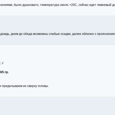
снениями, было душновато, температура около +20С, сейчас идет ливневый д
ил дождь, днем до обеда возможны слабые осадки, далее облачно с прояснен
, с
65 гр.
и приделываем их сверху головы.