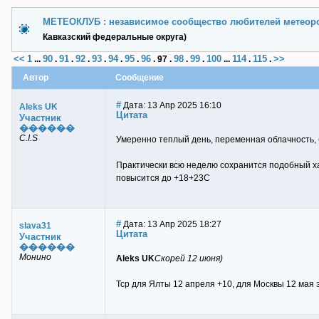
МЕТЕОКЛУБ : независимое сообщество любителей метеор
Кавказский федеральные округа)
<<
1
90
91
92
93
94
95
96
98
99
100
114
115
>>
...
.
.
.
.
.
.
.
97
.
.
.
...
.
.
Автор
Сообщение
#
Дата: 13 Апр 2025 16:10
Aleks UK
Цитата
Участник
������
C.I.S
Умеренно теплый день, переменная облачность, 
Практически всю неделю сохранится подобный ха
повысится до +18+23С
#
Дата: 13 Апр 2025 18:27
slava31
Цитата
Участник
������
Монино
Aleks UK
Скорей 12 июня)
Тср для Ялты 12 апреля +10, для Москвы 12 мая 