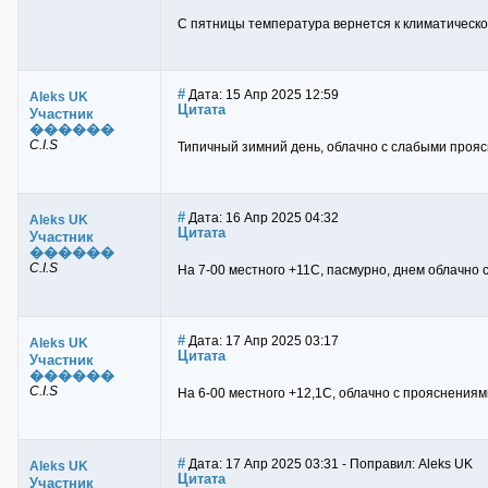
С пятницы температура вернется к климатической
#
Дата: 15 Апр 2025 12:59
Aleks UK
Цитата
Участник
������
C.I.S
Типичный зимний день, облачно с слабыми прояс
#
Дата: 16 Апр 2025 04:32
Aleks UK
Цитата
Участник
������
C.I.S
На 7-00 местного +11С, пасмурно, днем облачно
#
Дата: 17 Апр 2025 03:17
Aleks UK
Цитата
Участник
������
C.I.S
На 6-00 местного +12,1С, облачно с прояснения
#
Дата: 17 Апр 2025 03:31 - Поправил: Aleks UK
Aleks UK
Цитата
Участник