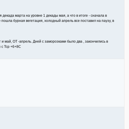
 декада марта на уровне 1 декады мая, а что в итоге - сначала в
е пошла бурная вегетация, холодный апрель все поставил на паузу, в
и май, ОТ -апрель. Дней с заморозками было два , закончились в
 с Тср +6+8С