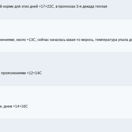
 норме для этих дней +17+22С, в прогнозах 3-я декада теплая
нениями, около +13С, сейчас началась какая-то морось, температура упала д
 с прояснениями +12+14С
ми, днем +14+16С