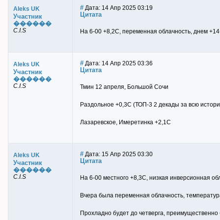
#
Дата: 14 Апр 2025 03:19
Aleks UK
Цитата
Участник
������
C.I.S
На 6-00 +8,2С, переменная облачность, днем +1
#
Дата: 14 Апр 2025 03:36
Aleks UK
Цитата
Участник
������
C.I.S
Тмин 12 апреля, Большой Сочи
Раздольное +0,3С (ТОП-3 2 декады за всю истор
Лазаревское, Имеретинка +2,1С
#
Дата: 15 Апр 2025 03:30
Aleks UK
Цитата
Участник
������
C.I.S
На 6-00 местного +8,3С, низкая инверсионная об
Вчера была переменная облачность, температура
Прохладно будет до четверга, преимущественно 