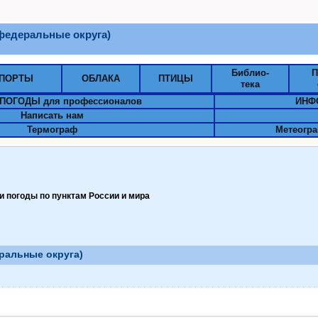
федеральные округа)
Библио-
П
ПОРТЫ
ОБЛАКА
ПТИЦЫ
тека
ПОГОДЫ для профессионалов
ИНФ
Написать нам
Термограф
Метеогра
 погоды по пунктам Pоссии и мира
ральные округа)