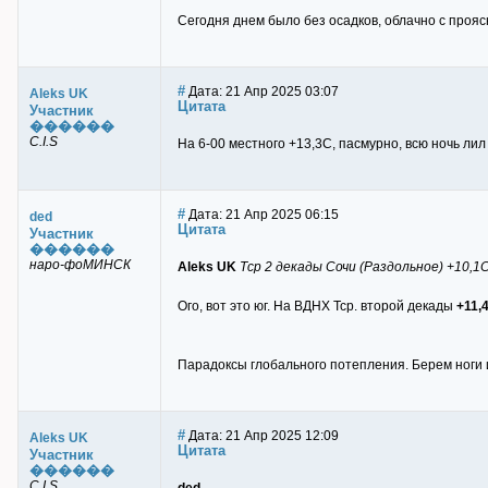
Сегодня днем было без осадков, облачно с проя
#
Дата: 21 Апр 2025 03:07
Aleks UK
Цитата
Участник
������
C.I.S
На 6-00 местного +13,3С, пасмурно, всю ночь л
#
Дата: 21 Апр 2025 06:15
ded
Цитата
Участник
������
наро-фоМИНСК
Aleks UK
Тср 2 декады Сочи (Раздольное) +10,1С
Ого, вот это юг. На ВДНХ Тср. второй декады
+11,4
Парадоксы глобального потепления. Берем ноги 
#
Дата: 21 Апр 2025 12:09
Aleks UK
Цитата
Участник
������
C.I.S