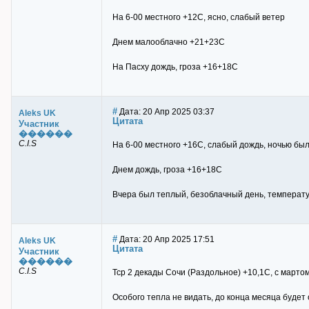
На 6-00 местного +12С, ясно, слабый ветер
Днем малооблачно +21+23С
На Пасху дождь, гроза +16+18С
#
Дата: 20 Апр 2025 03:37
Aleks UK
Цитата
Участник
������
C.I.S
На 6-00 местного +16С, слабый дождь, ночью бы
Днем дождь, гроза +16+18С
Вчера был теплый, безоблачный день, температу
#
Дата: 20 Апр 2025 17:51
Aleks UK
Цитата
Участник
������
C.I.S
Тср 2 декады Сочи (Раздольное) +10,1С, с марто
Особого тепла не видать, до конца месяца будет