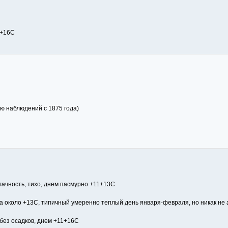
4+16С
ию наблюдений с 1875 года)
лачность, тихо, днем пасмурно +11+13С
 около +13С, типичный умеренно теплый день января-февраля, но никак не
без осадков, днем +11+16С