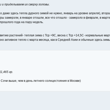
 и приделываем их сверху головы.
но даже здесь тепла дурного зимой не нужно, январь на уровне апреля), вторая
уры замерзли, в январе отошли, все что отошло - замерзло в феврале, в март
 прошлого года на пару недель.
итию растений- теплая зима с Тср +9С, весна с Тср +14,5С- нормальные март 
жно активное тепло с марта месяца, как в Средней Азии и обычные здесь зимы
1,465 гр.
в Сочи выше, чем в день летнего солнцестояния в Москве)