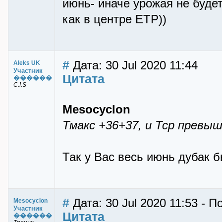
июнь- иначе урожая не будет
как в центре ЕТР))
#
Дата: 30 Jul 2020 11:44
Aleks UK
Участник
Цитата
������
C.I.S
Mesocyclon
Тмакс +36+37, и Тср превыш
Так у Вас весь июнь дубак б
#
Дата: 30 Jul 2020 11:53 - 
Mesocyclon
Участник
Цитата
������