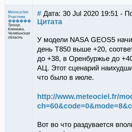
#
Дата: 30 Jul 2020 19:51 - 
Mesocyclon
Участник
Цитата
������
Троицк,
Ключевка,
Челябинская
область
У модели NASA GEOS5 начин
день Т850 выше +20, соответ
до +38, в Оренбуржье до +4
АЦ. Этот сценарий наихудший
что было в июле.
http://www.meteociel.fr/m
ch=60&code=0&mode=8&ca
Вот во что раздувается впо