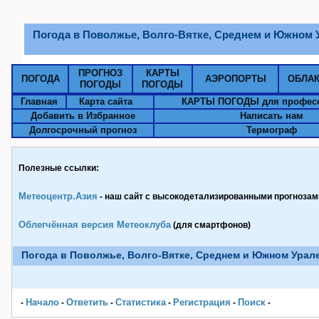
Погода в Поволжье, Волго-Вятке, Среднем и Южном У
ПРОГНОЗ
КАРТЫ
ПОГОДА
АЭРОПОРТЫ
ОБЛА
ПОГОДЫ
ПОГОДЫ
Главная
Карта сайта
КАРТЫ ПОГОДЫ для профес
Добавить в Избранное
Написать нам
Долгосрочный прогноз
Термограф
Полезные ссылки:
Метеоцентр.Азия
- наш сайт с высокодетализированными прогнозами
Облегчённая версия Метеоклуба
(для смартфонов)
Погода в Поволжье, Волго-Вятке, Среднем и Южном Урале
Начало
Ответить
Статистика
Pегистрация
Поиск
-
-
-
-
-
-