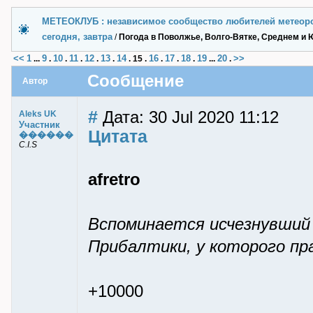
МЕТЕОКЛУБ : независимое сообщество любителей метеор
сегодня, завтра
/
Погода в Поволжье, Волго-Вятке, Среднем и 
<<
1
9
10
11
12
13
14
16
17
18
19
20
>>
...
.
.
.
.
.
.
15
.
.
.
.
...
.
Сообщение
Автор
#
Дата: 30 Jul 2020 11:12
Aleks UK
Участник
Цитата
������
C.I.S
afretro
Вспоминается исчезнувший 
Прибалтики, у которого пр
+10000