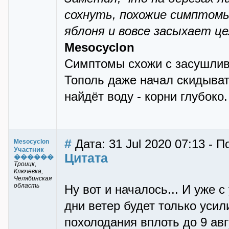
сохнуть, похожие симптомы
яблоня и вовсе засыхает ц
Mesocyclon
Симптомы схожи с засушливы
Тополь даже начал скидыват
найдёт воду - корни глубоко
#
Дата: 31 Jul 2020 07:13 - 
Mesocyclon
Участник
Цитата
������
Троицк,
Ключевка,
Челябинская
область
Ну вот и началось... И уже 
дни ветер будет только уси
похолодания вплоть до 9 авгу