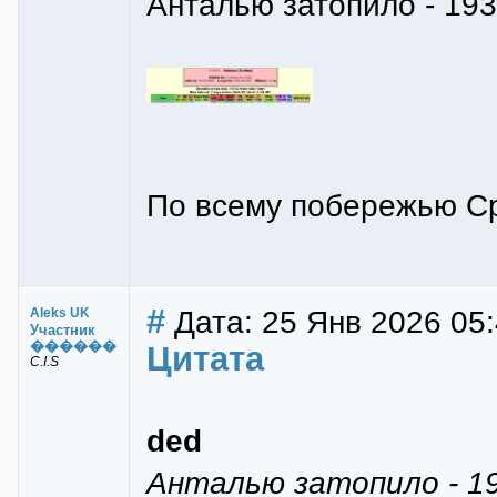
Анталью затопило - 193 
По всему побережью Ср
#
Дата: 25 Янв 2026 05
Aleks UK
Участник
������
Цитата
C.I.S
ded
Анталью затопило - 193