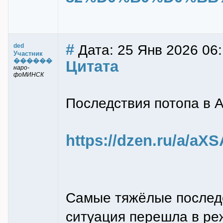
#
Дата: 25 Янв 2026 06:
ded
Участник
������
Цитата
наро-
фоМИНСК
Последствия потопа в 
https://dzen.ru/a/a
Самые тяжёлые последс
ситуация перешла в ре