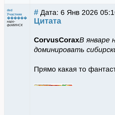
#
Дата: 6 Янв 2026 05:1
ded
Участник
������
Цитата
наро-
фоМИНСК
CorvusCorax
В январе
доминировать сибирск
Прямо какая то фантас