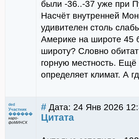
были -36..-37 уже при 
Насчёт внутренней Монго
удивителен столь слаб
Америке на широте 45 б
широту? Словно обитат
горную местность. Ещё 
определяет климат. А 
#
Дата: 24 Янв 2026 12
ded
Участник
������
Цитата
наро-
фоМИНСК