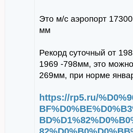
Это м/с аэропорт 17300
мм
Рекорд суточный от 198
1969 -798мм, это можно
269мм, при норме янва
https://rp5.ru/%
BF%D0%BE%D0%B3
BD%D1%82%D0%B0
82%D0%B0%D0%BB