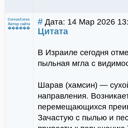
#
Дата: 14 Мар 2026 13:
CorvusCorax
Автор сайта
������
Цитата
В Израиле сегодня отм
пыльная мгла с видимост
Шарав (хамсин) — сухой
направления. Возникает
перемещающихся преим
Зачастую с пылью и пе