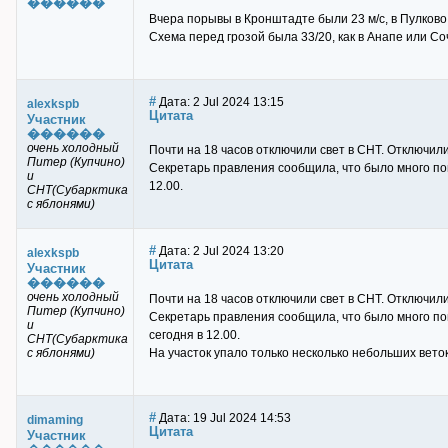
������
Вчера порывы в Кронштадте были 23 м/с, в Пулково 
Схема перед грозой была 33/20, как в Анапе или Со
#
Дата: 2 Jul 2024 13:15
alexkspb
Цитата
Участник
������
очень холодный
Почти на 18 часов отключили свет в СНТ. Отключили
Питер (Купчино)
Секретарь правления сообщила, что было много по
и
12.00.
СНТ(Субарктика
с яблонями)
#
Дата: 2 Jul 2024 13:20
alexkspb
Цитата
Участник
������
очень холодный
Почти на 18 часов отключили свет в СНТ. Отключили
Питер (Купчино)
Секретарь правления сообщила, что было много по
и
сегодня в 12.00.
СНТ(Субарктика
с яблонями)
На участок упало только несколько небольших вето
#
Дата: 19 Jul 2024 14:53
dimaming
Цитата
Участник