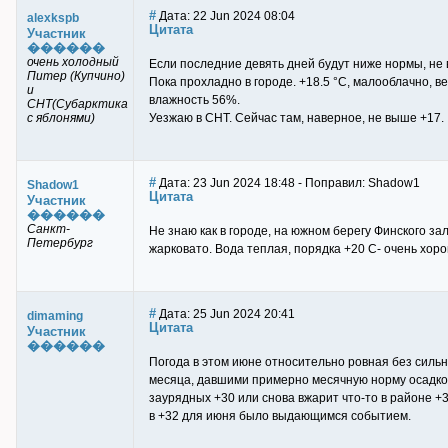
#
Дата: 22 Jun 2024 08:04
alexkspb
Цитата
Участник
������
очень холодный
Если последние девять дней будут ниже нормы, не
Питер (Купчино)
Пока прохладно в городе. +18.5 °C, малооблачно, в
и
влажность 56%.
СНТ(Субарктика
с яблонями)
Уезжаю в СНТ. Сейчас там, наверное, не выше +17.
#
Дата: 23 Jun 2024 18:48 - Поправил: Shadow1
Shadow1
Цитата
Участник
������
Санкт-
Не знаю как в городе, на южном берегу Финского з
Петербург
жарковато. Вода теплая, порядка +20 С- очень хор
#
Дата: 25 Jun 2024 20:41
dimaming
Цитата
Участник
������
Погода в этом июне относительно ровная без сильн
месяца, давшими примерно месячную норму осадков
заурядных +30 или снова вжарит что-то в районе +33
в +32 для июня было выдающимся событием.