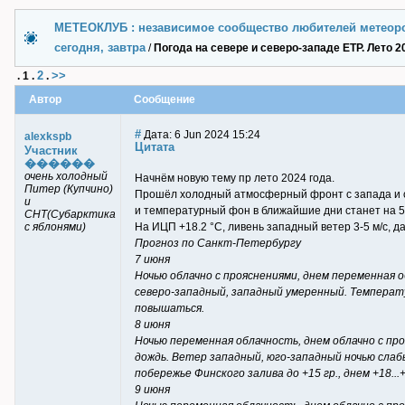
МЕТЕОКЛУБ : независимое сообщество любителей метеор
сегодня, завтра
/
Погода на севере и северо-западе ЕТР. Лето 20
2
>>
.
1
.
.
Автор
Сообщение
#
Дата: 6 Jun 2024 15:24
alexkspb
Цитата
Участник
������
очень холодный
Начнём новую тему пр лето 2024 года.
Питер (Купчино)
Прошёл холодный атмосферный фронт с запада и с
и
и температурный фон в ближайшие дни станет на 5-
СНТ(Субарктика
с яблонями)
На ИЦП +18.2 °C, ливень западный ветер 3-5 м/с, да
Прогноз по Санкт-Петербургу
7 июня
Ночью облачно с прояснениями, днем переменная 
северо-западный, западный умеренный. Температур
повышаться.
8 июня
Ночью переменная облачность, днем облачно с пр
дождь. Ветер западный, юго-западный ночью слабы
побережье Финского залива до +15 гр., днем +18.
9 июня