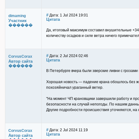
#
Дата: 1 Jul 2024 19:01
dimaming
Цитата
Участник
������
Да, итоговый максимум составил внушительные +34,
количеству осадков и силе ветра ничего примечател
#
Дата: 2 Jul 2024 02:46
CorvusCorax
Цитата
Автор сайта
������
В Петербурге вчера были зверские ливни с грозами
Хорошая новость — падение крана обошлось без же
похозяйничал ураганный ветер.
"На момент ЧП крановщики завершили работу и пр
безопасности на случай непогоды. По нашим данны
Другие подробности происшествия уточняются, на
#
Дата: 2 Jul 2024 11:19
CorvusCorax
Цитата
Автор сайта