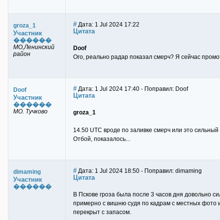
#
Дата: 1 Jul 2024 17:22
groza_1
Цитата
Участник
������
МО,Ленинский
Doof
район
Ого, реально радар показал смерч? Я сейчас промот
#
Дата: 1 Jul 2024 17:40 - Поправил: Doof
Doof
Цитата
Участник
������
МО. Тучково
groza_1
14.50 UTC вроде по заливке смерч или это сильный
Отбой, показалось...
#
Дата: 1 Jul 2024 18:50 - Поправил: dimaming
dimaming
Цитата
Участник
������
В Пскове гроза была после 3 часов дня довольно с
примерно с вишню судя по кадрам с местных фото и 
перекрыт с запасом.