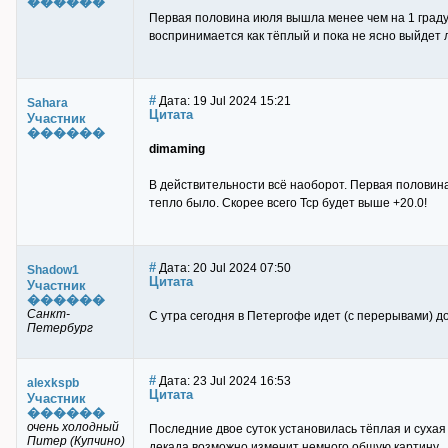
������
Первая половина июля вышла менее чем на 1 градус
воспринимается как тёплый и пока не ясно выйдет
#
Дата: 19 Jul 2024 15:21
Sahara
Цитата
Участник
������
dimaming
В действительности всё наоборот. Первая половин
тепло было. Скорее всего Тср будет выше +20.0!
#
Дата: 20 Jul 2024 07:50
Shadow1
Цитата
Участник
������
Санкт-
С утра сегодня в Петергофе идет (с перерывами) до
Петербург
#
Дата: 23 Jul 2024 16:53
alexkspb
Цитата
Участник
������
очень холодный
Последние двое суток установилась тёплая и сухая 
Питер (Купчино)
декада возможно изменит немного общую картину.