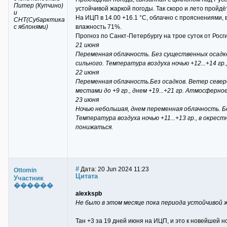
Питер (Купчино)
устойчивой жаркой погоды. Так скоро и лето пройдёт
и
На ИЦП в 14.00 +16.1 °C, облачно с прояснениями, 
СНТ(Субарктика
с яблонями)
влажность 71%.
Прогноз по Санкт-Петербургу на трое суток от Рос
21 июня
Переменная облачность. Без существенных осадк
сильного. Температура воздуха ночью +12...+14 гр
22 июня
Переменная облачность.Без осадков. Ветер северо
местами до +9 гр., днем +19...+21 гр. Атмосфер
23 июня
Ночью небольшая, днем переменная облачность. Б
Температура воздуха ночью +11...+13 гр., в окрес
понижаться.
#
Дата: 20 Jun 2024 11:23
Ottomin
Цитата
Участник
������
alexkspb
Не было в этом месяце пока периода устойчивой ж
Тан +3 за 19 дней июня на ИЦП, и это к новейшей н