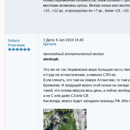
Ночью переменная облачность, днем облачно с про
местами возможны грозы. Ветер ночью юго-восто
+10...+12 гр., в пригородах до +7 гр., днем +19..
#
Дата: 6 Jun 2024 15:45
Sahara
Цитата
Участник
������
прохладный атлантический воздух
alexkspb
Это же не так. Норвежское море большую часть тво
оттуда не атлантические, а именно СЛО-ие.
Если глянуть, что там на севере Атлантики, то та
Брежнева. И грядущий мороз этой ночью на западе 
такой, что голова мёрзла весь день, а сейчас вооб
а не С или даже СЗ или СВ.
Как всегда, мороз будет западнее границы РФ. Ибо