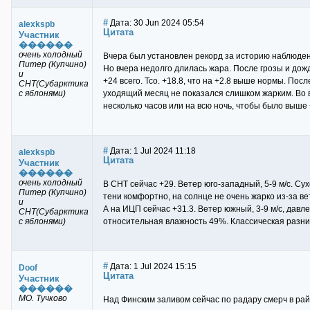
#
Дата: 30 Jun 2024 05:54
alexkspb
Цитата
Участник
������
очень холодный
Вчера был установлен рекорд за историю наблюден
Питер (Купчино)
Но вчера недолго длилась жара. После грозы и дожд
и
+24 всего. Тсо. +18.8, что на +2.8 выше нормы. Пос
СНТ(Субарктика
с яблонями)
уходящий месяц не показался слишком жарким. Во 
несколько часов или на всю ночь, чтобы было выше 
#
Дата: 1 Jul 2024 11:18
alexkspb
Цитата
Участник
������
очень холодный
В СНТ сейчас +29. Ветер юго-западный, 5-9 м/с. Су
Питер (Купчино)
тени комфортно, на солнце не очень жарко из-за ве
и
А на ИЦП сейчас +31.3. Ветер южный, 3-9 м/с, давлен
СНТ(Субарктика
с яблонями)
относительная влажность 49%. Классическая разни
#
Дата: 1 Jul 2024 15:15
Doof
Цитата
Участник
������
МО. Тучково
Над Финским заливом сейчас по радару смерч в ра