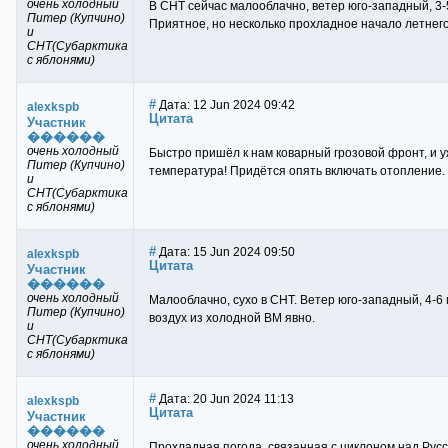
очень холодный
В СНТ сейчас малооблачно, ветер юго-западный, 3-5
Питер (Купчино)
Приятное, но несколько прохладное начало летнего
и
СНТ(Субарктика
с яблонями)
#
Дата: 12 Jun 2024 09:42
alexkspb
Цитата
Участник
������
очень холодный
Быстро пришёл к нам коварный грозовой фронт, и уж
Питер (Купчино)
температура! Придётся опять включать отопление.
и
СНТ(Субарктика
с яблонями)
#
Дата: 15 Jun 2024 09:50
alexkspb
Цитата
Участник
������
очень холодный
Малооблачно, сухо в СНТ. Ветер юго-западный, 4-6 
Питер (Купчино)
воздух из холодной ВМ явно.
и
СНТ(Субарктика
с яблонями)
#
Дата: 20 Jun 2024 11:13
alexkspb
Цитата
Участник
������
очень холодный
Прохладная погода, связанная с циклоном над Русс