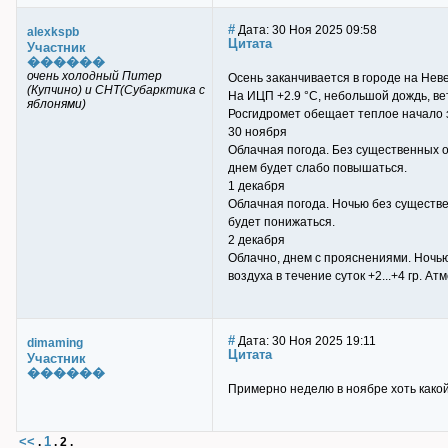
#
Дата: 30 Ноя 2025 09:58
alexkspb
Цитата
Участник
������
очень холодный Питер
Осень заканчивается в городе на Неве
(Купчино) и СНТ(Субарктика с
На ИЦП +2.9 °C, небольшой дождь, вет
яблонями)
Росгидромет обещает теплое начало 
30 ноября
Облачная погода. Без существенных о
днем будет слабо повышаться.
1 декабря
Облачная погода. Ночью без существе
будет понижаться.
2 декабря
Облачно, днем с прояснениями. Ночь
воздуха в течение суток +2...+4 гр. 
#
Дата: 30 Ноя 2025 19:11
dimaming
Цитата
Участник
������
Примерно неделю в ноябре хоть какой-
<<
1
.
.
2
.