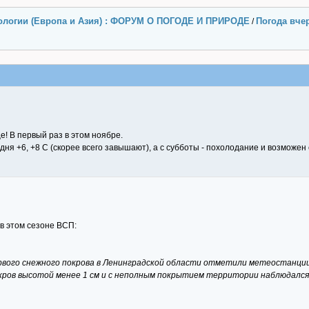
ологии (Европа и Азия) : ФОРУМ О ПОГОДЕ И ПРИРОДЕ
Погода вчер
/
е! В первый раз в этом ноябре.
дня +6, +8 С (скорее всего завышают), а с субботы - похолодание и возможен 
в этом сезоне ВСП:
вого снежного покрова в Ленинградской области отметили метеостанции 
кров высотой менее 1 см и с неполным покрытием территории наблюдался