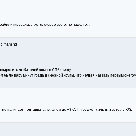
абилитировалась, хотя, скорее всего, не надолго. :(
: dimaming
 поздравить любителей зимы в СПб я могу.
ём было пару минут града и снежной крупы, что нельзя назвать первым снегом 
, но начинает подтаивать, т.к. днем до +3 С. Плюс дует сильный ветер с ЮЗ.