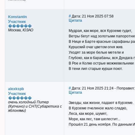
#
Дата: 21 Ноя 2025 07:58
Konstantin
Цитата
Участник
������
Москва, ЮЗАО
Мудрая, как море, вся Курземе гудит,
Ветры бегут над золотыми папоротни
В Нице и Барте красные сарафаны ра
Куршский очаг цветом огня жив.
Уходят за море белые метели и
Глубоко, как в барабаны, вся Дундага г
В Рое и Колке острые можжевельники 
В тени лип старые курши поют.
#
Дата: 21 Ноя 2025 21:24 - Поправил:
alexkspb
Цитата
Участник
������
очень холодный Питер
Звезды, как жизни, падают в Курземе.
(Купчино) и СНТ(Субарктика с
В Курземе пчелиное жало сладко,
яблонями)
Леса, как море, шумят,
Море, как лес, там шелестит...
Прошёл 21 день ноября. По данным ИЦП