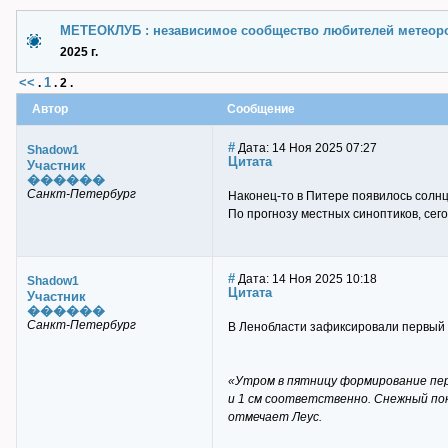
МЕТЕОКЛУБ : независимое сообщество любителей метеор
2025 г.
<<
1
.
.
2
.
Автор
Сообщение
#
Дата: 14 Ноя 2025 07:27
Shadow1
Цитата
Участник
������
Санкт-Петербург
Наконец-то в Питере появилось солнц
По прогнозу местных синоптиков, сего
#
Дата: 14 Ноя 2025 10:18
Shadow1
Цитата
Участник
������
Санкт-Петербург
В Ленобласти зафиксировали первый 
«Утром в пятницу формирование пер
и 1 см соответственно. Снежный по
отмечает Леус.