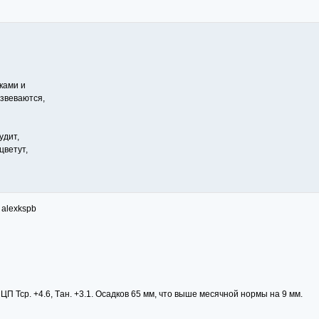
ками и
звеваются,
удит,
цветут,
 alexkspb
 Tcp. +4.6, Tан. +3.1. Осадков 65 мм, что выше месячной нормы на 9 мм.