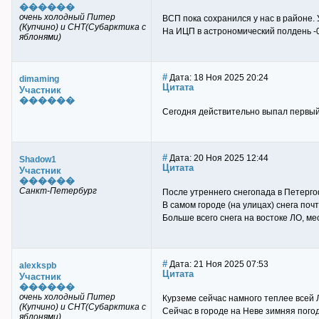
������
очень холодный Питер
ВСП пока сохранился у нас в районе.
(Купчино) и СНТ(Субарктика с
На ИЦП в астрономический полдень -0,
яблонями)
#
Дата: 18 Ноя 2025 20:24
dimaming
Цитата
Участник
������
Сегодня действительно выпал первый 
#
Дата: 20 Ноя 2025 12:44
Shadow1
Цитата
Участник
������
Санкт-Петербург
После утреннего снегопада в Петергоф
В самом городе (на улицах) снега почт
Больше всего снега на востоке ЛО, мес
#
Дата: 21 Ноя 2025 07:53
alexkspb
Цитата
Участник
������
очень холодный Питер
Курземе сейчас намного теплее всей 
(Купчино) и СНТ(Субарктика с
Сейчас в городе на Неве зимняя погод
яблонями)