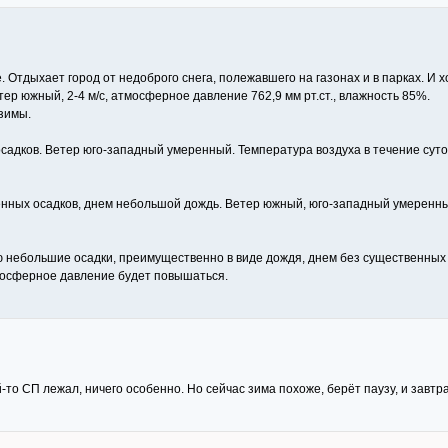
. Отдыхает город от недоброго снега, полежавшего на газонах и в парках. И х
ер южный, 2-4 м/с, атмосферное давление 762,9 мм рт.ст., влажность 85%.
зимы.
садков. Ветер юго-западный умеренный. Температура воздуха в течение суто
нных осадков, днем небольшой дождь. Ветер южный, юго-западный умеренный. 
ю небольшие осадки, преимущественно в виде дождя, днем без существенных
Атмосферное давление будет повышаться.
то СП лежал, ничего особенно. Но сейчас зима похоже, берёт паузу, и завтр