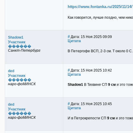
https://www.fontanka.ru/2025/11/14
Как говорится, лучше поздно, чем нико
#
Дата: 15 Ноя 2025 09:09
Shadow1
Цитата
Участник
������
Санкт-Петербург
В Петергофе ВСП, 2-3 см. Т около 0 С.
#
Дата: 15 Ноя 2025 10:42
ded
Цитата
Участник
������
наро-фоМИНСК
Shadow1
В Тихвине СП
9 см
и это тож
#
Дата: 15 Ноя 2025 10:45
ded
Цитата
Участник
������
наро-фоМИНСК
И в Петрокрепости СП
9 см
и это тож