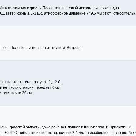
 Унылая зимняя серость. После тепла первой декады, очень холодно.
1, ветер южный, 1-3 м/с, атмосферное давление 749,5 мм рт.ст., относитель
снег. Половина успела растять днём. Ветрено.
е снег тает, температура +1, +2 С.
и нет, хотя станция передает 6 см.
тами, почти 20 см.
Ленинградской области, даже района Сланцев и Кингисеппа. В Приекуле +2.
а. +0.4 °C, небольшой снег, ветер южный 2-4 м/с, атмосферное давление 757,