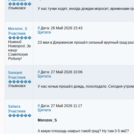
������
Ульяновск
У нас тучки ходят, иногда дождик моросит, временами г
#
Дата: 26 Май 2026 15:43
Morozov_S
Цитата
Участник
������
Нижний
23 мая в Дзержинске прошёл сильный крупный град раз
Новгород, За
нашу
Советскую
Родину!
#
Дата: 27 Май 2026 10:06
Sunspot
Цитата
Участник
������
Ульяновск
У нас ночью прошёл дождь, похолодало. Сегодня утром
#
Дата: 27 Май 2026 11:17
Sahara
Цитата
Участник
������
Morozov_S
А какую плошадь накрыл такой град? Ну там 3-5 км2?