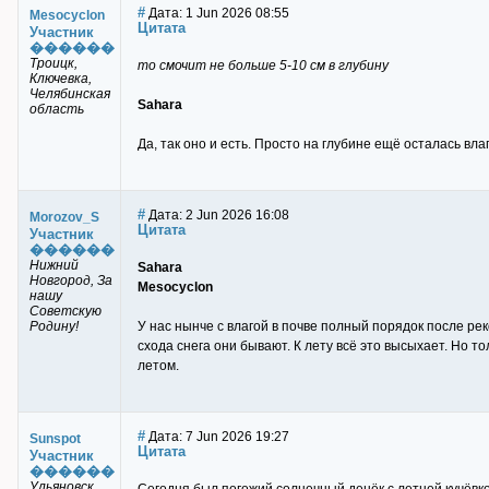
#
Дата: 1 Jun 2026 08:55
Mesocyclon
Цитата
Участник
������
Троицк,
то смочит не больше 5-10 см в глубину
Ключевка,
Челябинская
Sahara
область
Да, так оно и есть. Просто на глубине ещё осталась влаг
#
Дата: 2 Jun 2026 16:08
Morozov_S
Цитата
Участник
������
Нижний
Sahara
Новгород, За
Mesocyclon
нашу
Советскую
Родину!
У нас нынче с влагой в почве полный порядок после ре
схода снега они бывают. К лету всё это высыхает. Но то
летом.
#
Дата: 7 Jun 2026 19:27
Sunspot
Цитата
Участник
������
Ульяновск