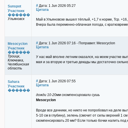
#
Дата: 1 Jun 2026 05:27
Sunspot
Цитата
Участник
������
Ульяновск
Май в Ульяновске вышел тёплый, +1,7 к норме, Тср. +16,
Вчера была переменно-облачная погода, с кратковреме
#
Дата: 1 Jun 2026 07:16 - Поправил: Mesocyclon
Mesocyclon
Цитата
Участник
������
Троицк,
У нас май вполне летним оказался, на моем участке вы
Ключевка,
мая и за вторую и третью декады мы достаточно сильн
Челябинская
область
#
Дата: 1 Jun 2026 07:55
Sahara
Цитата
Участник
������
дожди 10-20мм скомпенсировали сушь
Mesocyclon
Вроде все дачники, но никто не попробовал на деле выл
5-10 см в глубину), зелень (смочит от силы верхний 1 см
скомпенсировать 20 мм? Если только бочки налить под