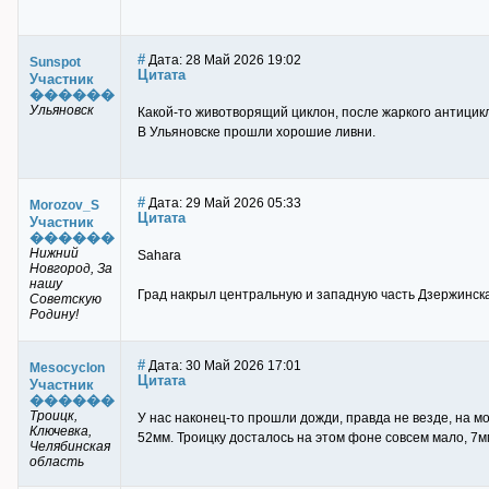
#
Дата: 28 Май 2026 19:02
Sunspot
Цитата
Участник
������
Ульяновск
Какой-то животворящий циклон, после жаркого антицик
В Ульяновске прошли хорошие ливни.
#
Дата: 29 Май 2026 05:33
Morozov_S
Цитата
Участник
������
Нижний
Sahara
Новгород, За
нашу
Град накрыл центральную и западную часть Дзержинска.
Советскую
Родину!
#
Дата: 30 Май 2026 17:01
Mesocyclon
Цитата
Участник
������
Троицк,
У нас наконец-то прошли дожди, правда не везде, на мо
Ключевка,
52мм. Троицку досталось на этом фоне совсем мало, 7м
Челябинская
область