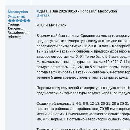
#
Дата: 1 Jun 2026 08:50 - Поправил: Mesocyclon
Mesocyclon
Цитата
Участник
������
Троицк,
ИТОГИ МАЯ 2026
Ключевка,
Челябинская
В целом май был теплым. Средняя за месяц температура
область
среднесуточные температуры воздуха в эти дни оказали
поверхности почвы отмечены: 2-3 и 10 мая – в северной
12 и 22 мая – в крайних северных, предгорных северо-
заморозков составила -0,-9°. Тепло было 5-9 мая, сре
Максимальные температуры составили +19,+27°. С 14 п
воздуха равнялись +17,+24°, на 5-9° выше нормы. Мак
погода зафиксирована в крайних северных, местами гор
течение 5 дней среднесуточные температуры воздуха п
Переход среднесуточной температуры воздуха через 1
среднесуточной температуры воздуха через 15° градус
Осадки наблюдались 1, 4-5, 8-9, 12-13, 20-21, 28 и 30
восточных районах и на крайнем юге, 70-95 мм, в горн
месячной нормы. Наименьшее количество осадков зафи
мм, 47% нормы. На остальной территории области сумм
Также в отдельные дни наблюдалась ветреная погода - 