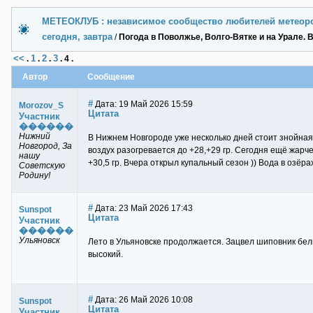
МЕТЕОКЛУБ : независимое сообщество любителей метеор
сегодня, завтра
/
Погода в Поволжье, Волго-Вятке и на Урале. В
<<
1
2
3
.
.
.
.
4
.
Автор
Сообщение
#
Дата: 19 Май 2026 15:59
Morozov_S
Цитата
Участник
������
Нижний
В Нижнем Новгороде уже несколько дней стоит знойная 
Новгород, За
воздух разогревается до +28,+29 гр. Сегодня ещё жарче
нашу
+30,5 гр. Вчера открыл купальный сезон )) Вода в озёрах
Советскую
Родину!
#
Дата: 23 Май 2026 17:43
Sunspot
Цитата
Участник
������
Ульяновск
Лето в Ульяновске продолжается. Зацвел шиповник белы
высокий.
#
Дата: 26 Май 2026 10:08
Sunspot
Цитата
Участник