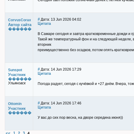
Сегодня был погожий солнечный денёк с летней кучёвко
#
Дата: 13 Jun 2026 04:02
CorvusCorax
Цитата
Автор сайта
������
В Самаре сегодня и завтра кратковременные дожди и гро
Такой же температурный фон и на следующей неделе, 
вторник
преимущественно без осадков, потом опять кратковрем
#
Дата: 14 Jun 2026 17:29
Sunspot
Цитата
Участник
������
Ульяновск
Погода радует, сегодя с кучёвкой и +27 днём. Вчера, то
#
Дата: 14 Jun 2026 17:46
Ottomin
Цитата
Участник
������
У вас до сих пор весна, на дворе середина июня))
<<
1
2
3
.
.
.
.
4
.