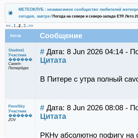
МЕТЕОКЛУБ : независимое сообщество любителей метеор
сегодня, завтра
/
Погода на севере и северо-западе ЕТР. Лето 2
<<
1
3
>>
.
.
2
.
.
Сообщение
Автор
#
Дата: 8 Jun 2026 04:14 - 
Shadow1
Участник
Цитата
������
Санкт-
Петербург
В Питере с утра полный cav
#
Дата: 8 Jun 2026 08:08 - П
PavelSky
Участник
Цитата
������
ZOV
РКНу абсолютно пофигу на 