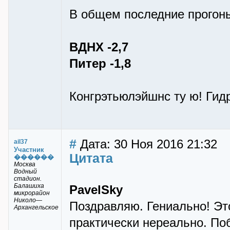
В общем последние прогоны
ВДНХ -2,7
Питер -1,8
Конгрэтьюлэйшнс ту ю! Гид
#
Дата: 30 Ноя 2016 21:32
ail37
Участник
Цитата
������
Москва
Водный
стадион.
Балашиха
PavelSky
микрорайон
Николо—
Поздравляю. Гениально! Это
Архангельское
практически нереально. Поб