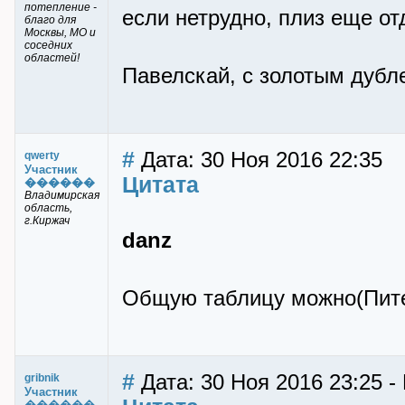
потепление -
если нетрудно, плиз еще о
благо для
Москвы, МО и
соседних
областей!
Павелскай, с золотым дубл
#
Дата: 30 Ноя 2016 22:35
qwerty
Участник
Цитата
������
Владимирская
область,
г.Киржач
danz
Общую таблицу можно(Пит
#
Дата: 30 Ноя 2016 23:25 - 
gribnik
Участник
������