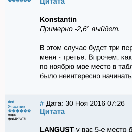
Цитата
������
Konstantin
Примерно -2,6° выйдет.
В этом случае будет три перв
меня - третье. Впрочем, ка
по ноябрю мое место в табл
было неинтересно начинать..
#
Дата: 30 Ноя 2016 07:26
ded
Участник
Цитата
������
наро-
фоМИНСК
LANGUST
у вас 5-е место б