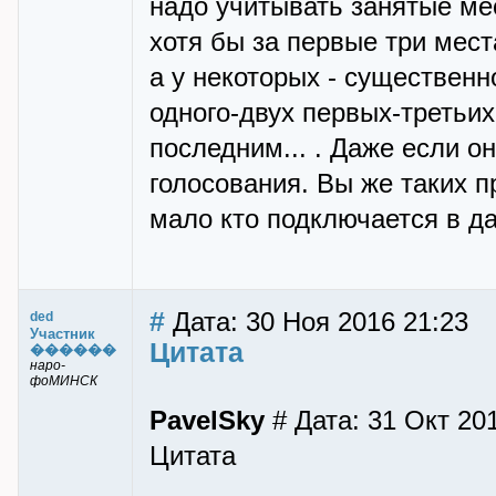
надо учитывать занятые мес
хотя бы за первые три места
а у некоторых - существенн
одного-двух первых-третьих
последним... . Даже если о
голосования. Вы же таких п
мало кто подключается в д
#
Дата: 30 Ноя 2016 21:23
ded
Участник
Цитата
������
наро-
фоМИНСК
PavelSky
# Дата: 31 Окт 20
Цитата