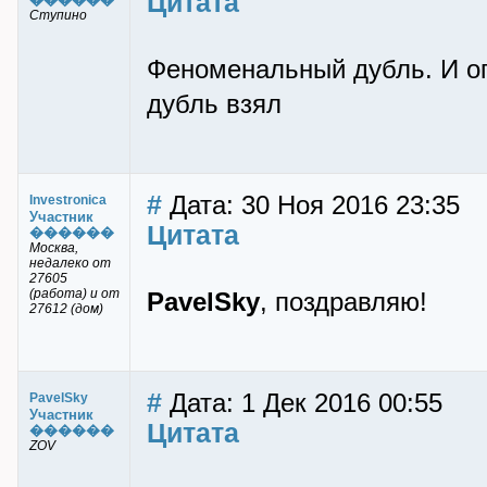
Цитата
Ступино
Феноменальный дубль. И оп
дубль взял
#
Дата: 30 Ноя 2016 23:35
Investronica
Участник
Цитата
������
Москва,
недалеко от
27605
(работа) и от
PavelSky
, поздравляю!
27612 (дом)
#
Дата: 1 Дек 2016 00:55
PavelSky
Участник
Цитата
������
ZOV