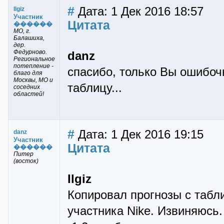
#
Дата: 1 Дек 2016 18:57
Ilgiz
Участник
Цитата
������
МО, г.
Балашиха,
дер.
Федурново.
danz
Региональное
потепление -
спасибо, только Вы ошибоч
благо для
Москвы, МО и
таблицу...
соседних
областей!
#
Дата: 1 Дек 2016 19:15
danz
Участник
Цитата
������
Питер
(восток)
Ilgiz
Копировал прогнозы с табли
участника Nike. Извиняюсь. 