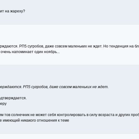
тит на жареху?
рждаются. РП5 сугробов, даже совсем маленьких не ждет. Но тенденция на б
очень напоминает один ноябрь...
ерждаются. РП5 сугробов, даже совсем маленьких не ждет.
подтверждается.
меру
им тов солнечник не может себя контролировать в силу возраста и других про
не имеющий никакого отношения к теме