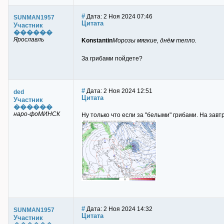
#
Дата: 2 Ноя 2024 07:46
SUNMAN1957
Цитата
Участник
������
Ярославль
Konstantin
Морозы мягкие, днём тепло.
За грибами пойдете?
#
Дата: 2 Ноя 2024 12:51
ded
Цитата
Участник
������
наро-фоМИНСК
Ну только что если за "белыми" грибами. На зав
#
Дата: 2 Ноя 2024 14:32
SUNMAN1957
Цитата
Участник