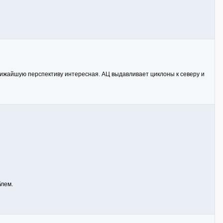
лижайшую перспективу интересная. АЦ выдавливает циклоны к северу и
блем.