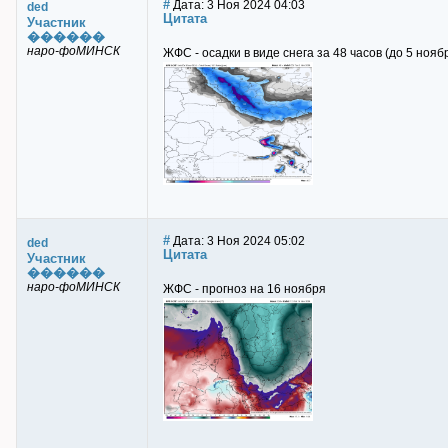
#
Дата: 3 Ноя 2024 04:03
ded
Цитата
Участник
������
наро-фоМИНСК
ЖФС - осадки в виде снега за 48 часов (до 5 нояб
#
Дата: 3 Ноя 2024 05:02
ded
Цитата
Участник
������
наро-фоМИНСК
ЖФС - прогноз на 16 ноября