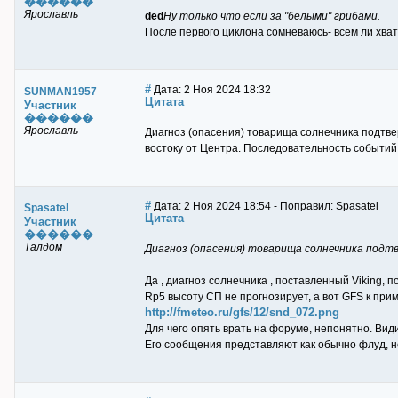
������
Ярославль
ded
Ну только что если за "белыми" грибами.
После первого циклона сомневаюсь- всем ли хва
#
Дата: 2 Ноя 2024 18:32
SUNMAN1957
Цитата
Участник
������
Ярославль
Диагноз (опасения) товарища солнечника подтве
востоку от Центра. Последовательность событий 
#
Дата: 2 Ноя 2024 18:54 - Поправил: Spasatel
Spasatel
Цитата
Участник
������
Талдом
Диагноз (опасения) товарища солнечника подтв
Да , диагноз солнечника , поставленный Viking, 
Rp5 высоту СП не прогнозирует, а вот GFS к при
http://fmeteo.ru/gfs/12/snd_072.png
Для чего опять врать на форуме, непонятно. Вид
Его сообщения представляют как обычно флуд, 