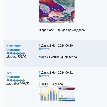
В прогнозе -8 гр. для Домодедово.
#
Дата: 2 Ноя 2024 06:20
Konstantin
Цитата
Участник
������
Москва, ЮЗАО
Морозы мягкие, днём тепло.
#
Дата: 2 Ноя 2024 06:21
ded
Цитата
Участник
������
наро-фоМИНСК
ЕЦСПП - Внуково