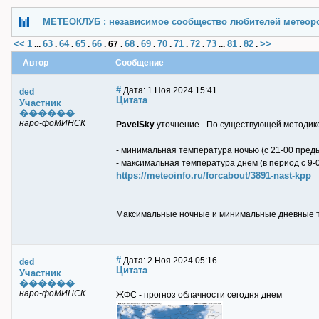
МЕТЕОКЛУБ : независимое сообщество любителей метеор
<<
1
63
64
65
66
68
69
70
71
72
73
81
82
>>
...
.
.
.
.
67
.
.
.
.
.
.
...
.
.
Автор
Сообщение
#
Дата: 1 Ноя 2024 15:41
ded
Цитата
Участник
������
наро-фоМИНСК
PavelSky
уточнение - По существующей методик
- минимальная температура ночью (с 21-00 преды
- максимальная температура днем (в период с 9-0
https://meteoinfo.ru/forcabout/3891-nast-kpp
Максимальные ночные и минимальные дневные т
#
Дата: 2 Ноя 2024 05:16
ded
Цитата
Участник
������
наро-фоМИНСК
ЖФС - прогноз облачности сегодня днем