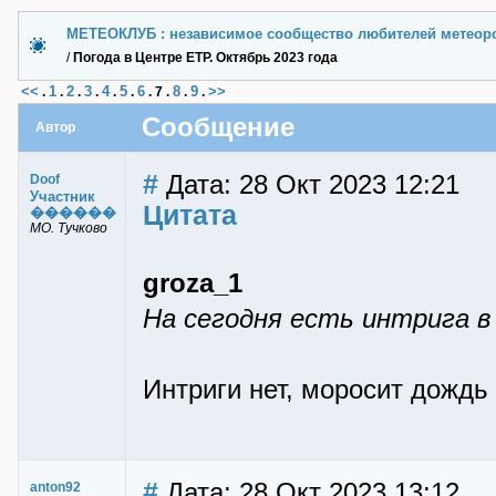
МЕТЕОКЛУБ : независимое сообщество любителей метеор
/
Погода в Центре ЕТР. Октябрь 2023 года
<<
1
2
3
4
5
6
8
9
>>
.
.
.
.
.
.
.
7
.
.
.
Сообщение
Автор
#
Дата: 28 Окт 2023 12:21
Doof
Участник
Цитата
������
МО. Тучково
groza_1
На сегодня есть интрига в
Интриги нет, моросит дождь
#
Дата: 28 Окт 2023 13:12
anton92