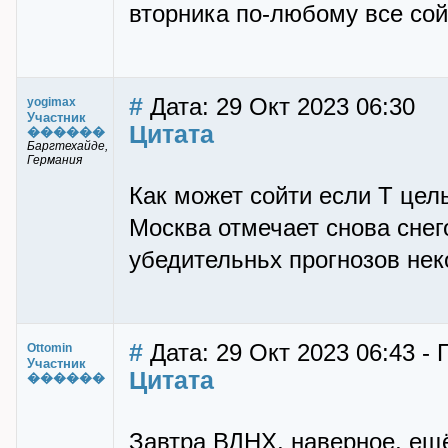
вторника по-любому все сой
#
Дата: 29 Окт 2023 06:30
yogimax
Участник
Цитата
������
Баргтехайде,
Германия
Как может сойти если Т цел
Москва отмечает снова снег
убедительньх прогнозов неко
#
Дата: 29 Окт 2023 06:43 - 
Ottomin
Участник
Цитата
������
Завтра ВДНХ, наверное, ещё