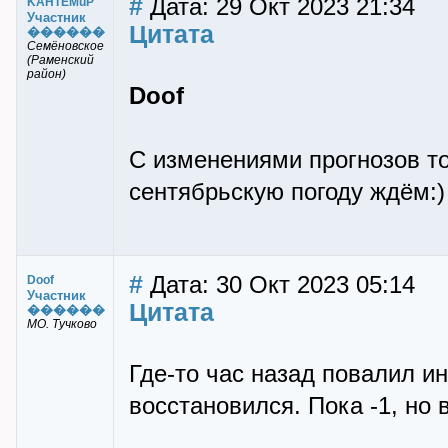
#
Дата: 29 Окт 2023 21:34
KAHTEMuP
Участник
Цитата
������
Семёновское
(Раменский
район)
Doof
С изменениями прогнозов точ
сентябрьскую погоду ждём:)
#
Дата: 30 Окт 2023 05:14
Doof
Участник
Цитата
������
МО. Тучково
Где-то час назад повалил и
восстановился. Пока -1, но 