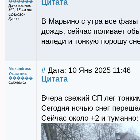
Цитата
������
Дача восток
МО, 15 км от
Орехово-
Зуево
В Марьино с утра все фазы
дождь, сейчас поливает об
наледи и тонкую порошу сне
#
Дата: 10 Янв 2025 11:46
Alexandross
Участник
Цитата
������
Смоленск
Вчера свежий СП лег тонким
Сегодня ночью снег перешё
Сейчас около +2 и туманно: