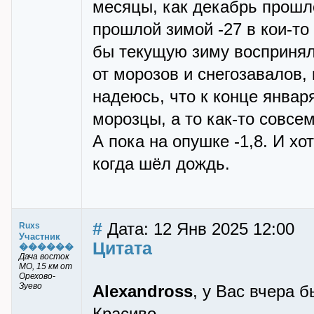
месяцы, как декабрь прошл
прошлой зимой -27 в кои-то 
бы текущую зиму воспринял 
от морозов и снегозавалов,
надеюсь, что к конце январ
морозцы, а то как-то совсе
А пока на опушке -1,8. И хо
когда шёл дождь.
#
Дата: 12 Янв 2025 12:00
Ruxs
Участник
Цитата
������
Дача восток
МО, 15 км от
Орехово-
Зуево
Alexandross
, у Вас вчера 