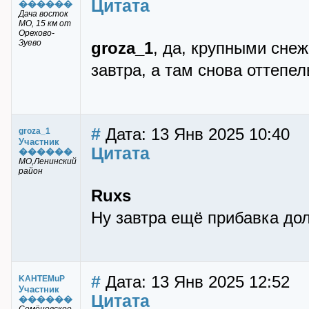
Цитата
������
Дача восток
МО, 15 км от
Орехово-
Зуево
groza_1
, да, крупными сне
завтра, а там снова оттепел
#
Дата: 13 Янв 2025 10:40
groza_1
Участник
Цитата
������
МО,Ленинский
район
Ruxs
Ну завтра ещё прибавка дол
#
Дата: 13 Янв 2025 12:52
KAHTEMuP
Участник
Цитата
������