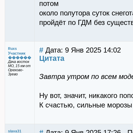
потом
около полутора суток снегот
пройдёт по ГДМ без сущест
#
Дата: 9 Янв 2025 14:02
Ruxs
Участник
Цитата
������
Дача восток
МО, 15 км от
Орехово-
Зуево
Завтра утром по всем мод
Ну вот, значит, никакого по
К счастью, сильные морозы 
#
Дата: 9 Янв 2025 17:26 - П
slava31