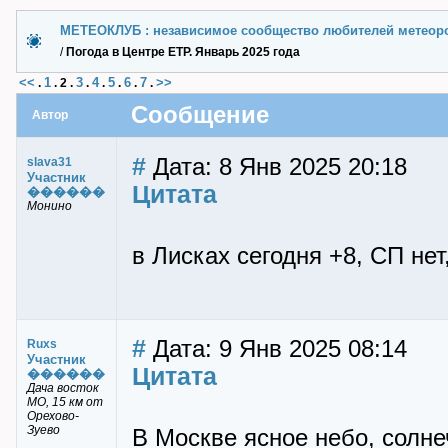
МЕТЕОКЛУБ : независимое сообщество любителей метеор
/
Погода в Центре ЕТР. Январь 2025 года
<<
1
3
4
5
6
7
>>
.
.
2
.
.
.
.
.
.
Сообщение
Автор
#
Дата: 8 Янв 2025 20:18
slava31
Участник
Цитата
������
Монино
в Лисках сегодня +8, СП нет
#
Дата: 9 Янв 2025 08:14
Ruxs
Участник
Цитата
������
Дача восток
МО, 15 км от
Орехово-
Зуево
В Москве ясное небо, солне