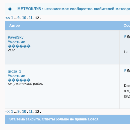
МЕТЕОКЛУБ : независимое сообщество любителей метеор
<<
1
9
10
11
...
.
.
.
12
.
Автор
Со
#
Да
PavelSky
Участник
������
ZOV
На 
#
Да
groza_1
Участник
������
МО,Ленинский район
Doo
а в
Вид
<<
1
9
10
11
...
.
.
.
12
.
Эта тема закрыта. Ответы больше не принимаются.