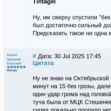
Tintagel
Ну, им сверху спустили "без
был достаточно сильный до
Предсказать такое ни одна 
#
Дата: 30 Jul 2025 17:45
Aleksei
nikolaew6
Цитата
Участник
������
Москва
Ну не знаю на Октябрьской
минут на 15 без грозы, дал
один удар грома над голово
туча была от МЦК Стешенев
снова локально пролило не