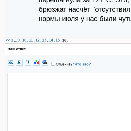
перешагнула за +21*С. Это,
брюзжат насчёт "отсутствия
нормы июля у нас были чут
<<
1
9
10
11
12
13
14
15
...
.
.
.
.
.
.
.
16
.
Ваш ответ
Что это?
Отменить
*