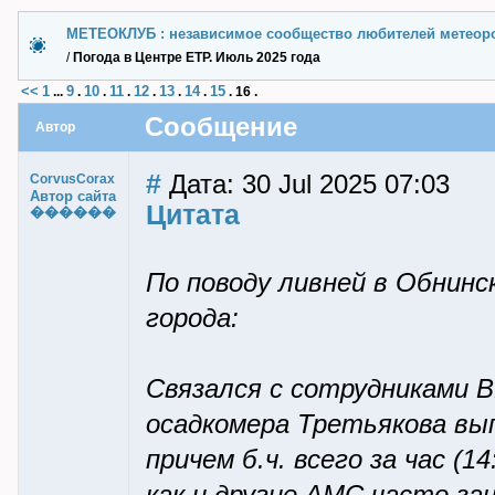
МЕТЕОКЛУБ : независимое сообщество любителей метеор
/
Погода в Центре ЕТР. Июль 2025 года
<<
1
9
10
11
12
13
14
15
...
.
.
.
.
.
.
.
16
.
Сообщение
Автор
#
Дата: 30 Jul 2025 07:03
CorvusCorax
Автор сайта
Цитата
������
По поводу ливней в Обнинс
города:
Связался с сотрудниками 
осадкомера Третьякова выпа
причем б.ч. всего за час (14