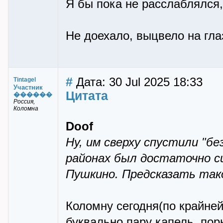
Я бы пока не расслаблялся, 
Не доехало, выцвело на глаз
#
Дата: 30 Jul 2025 18:33
Tintagel
Участник
Цитата
������
Россия,
Коломна
Doof
Ну, им сверху спустили "бе
районах был достаточно си
Пушкино. Предсказать тако
Коломну сегодня(по крайней
буквально пару капель, пор