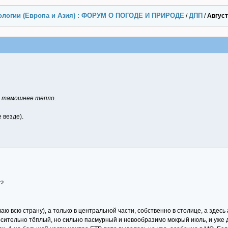
ологии (Европа и Азия) : ФОРУМ О ПОГОДЕ И ПРИРОДЕ
ДПП
/
/
Август 
о тамошнее тепло.
 везде).
м?
ваю всю страну), а только в центральной части, собственно в столице, а зде
ительно тёплый, но сильно пасмурный и невообразимо мокрый июль, и уже дв