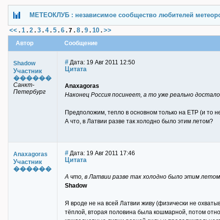
МЕТЕОКЛУБ : независимое сообщество любителей метеор
<<
1
2
3
4
5
6
8
9
10
>>
.
.
.
.
.
.
.
7
.
.
.
.
Автор
Сообщение
#
Дата: 19 Авг 2011 12:50
Shadow
Цитата
Участник
������
Санкт-
Anaxagoras
Петербург
Наконец Россия посинеет, а то уже реально достал
Предположим, тепло в основном только на ЕТР (и то не
А что, в Латвии разве так холодно было этим летом?
#
Дата: 19 Авг 2011 17:46
Anaxagoras
Цитата
Участник
������
А что, в Латвии разве так холодно было этим лето
Shadow
Я вроде не на всей Латвии живу (физически не охваты
тёплой, вторая половина была кошмарной, потом относ