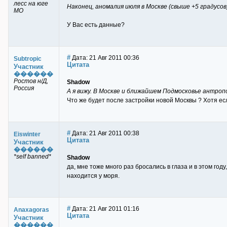
лесс на юге
Наконец, аномалия июля в Москве (свыше +5 градусов
МО
У Вас есть данные?
#
Дата: 21 Авг 2011 00:36
Subtropic
Цитата
Участник
������
Ростов н/Д,
Shadow
Россия
А я вижу. В Москве и ближайшем Подмосковье антро
Что же будет после застройки новой Москвы ? Хотя есл
#
Дата: 21 Авг 2011 00:38
Eiswinter
Цитата
Участник
������
*self banned*
Shadow
да, мне тоже много раз бросались в глаза и в этом го
находится у моря.
#
Дата: 21 Авг 2011 01:16
Anaxagoras
Цитата
Участник
������