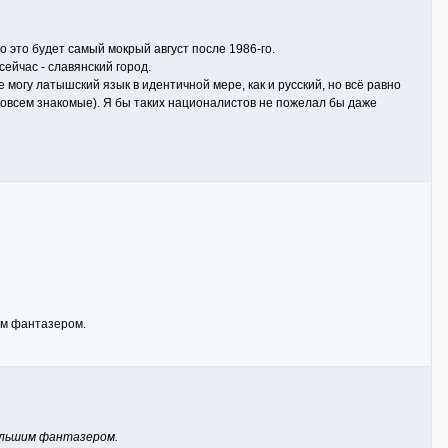
 это будет самый мокрый август после 1986-го.
ейчас - славянский город.
могу латышский язык в идентичной мере, как и русский, но всё равно
 совсем знакомые). Я бы таких националистов не пожелал бы даже
шим фантазером.
большим фантазером.