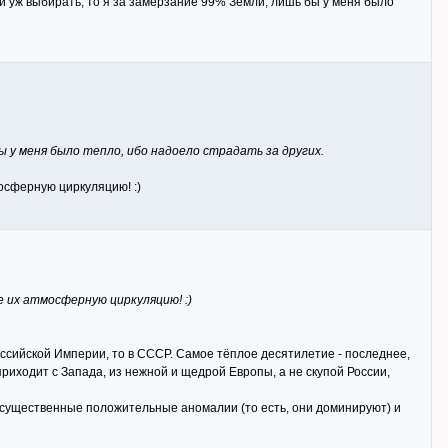
и уж выбирать, то я за замерзание 99% Земли, лишь бы у меня было
ы у меня было тепло, ибо надоело страдать за других.
мосферную циркуляцию! :)
 их атмосферную циркуляцию! :)
оссийской Империи, то в СССР. Самое тёплое десятилетие - последнее,
 приходит с Запада, из нежной и щедрой Европы, а не скупой России,
ы существенные положительные аномалии (то есть, они доминируют) и