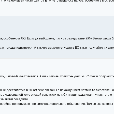
. А на большей части центра ЕТР лето выдалось на ура, особенно в МО. Есл
, особенно в МО. Если уж выбирать, то я за замерзание 99% Земли, лишь б
и погода подтянется. А так что вы хотите- ушли в ЕС так и получайте их ат
ь, и погода подтянется. А так что вы хотите- ушли в ЕС так и получайте
ные десятилетия в 20-ом веке связаны с нахождением Латвии то в составе Р
ть с чудовищной крио эпохой советских лет. Ситуация куда иная - у нас тепло
 близкими соседями.
 я вообще не понимаю - не вижу рационального объяснения. Там во все сезон