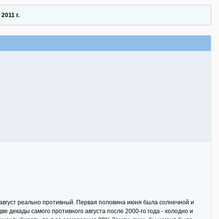
2011 г.
сь август реально противный. Первая половина июня была солнечной и
е декады самого противного августа после 2000-го года - холодно и