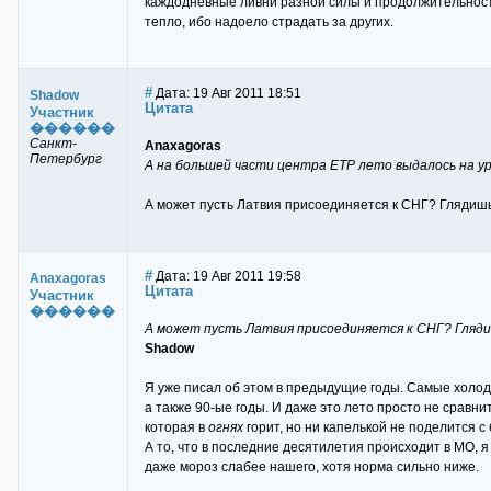
каждодневные ливни разной силы и продолжительности
тепло, ибо надоело страдать за других.
#
Дата: 19 Авг 2011 18:51
Shadow
Цитата
Участник
������
Санкт-
Anaxagoras
Петербург
А на большей части центра ЕТР лето выдалось на ура
А может пусть Латвия присоединяется к СНГ? Глядишь, 
#
Дата: 19 Авг 2011 19:58
Anaxagoras
Цитата
Участник
������
А может пусть Латвия присоединяется к СНГ? Глядиш
Shadow
Я уже писал об этом в предыдущие годы. Самые холод
а также 90-ые годы. И даже это лето просто не сравни
которая в
огнях
горит, но ни капелькой не поделится с
А то, что в последние десятилетия происходит в МО,
даже мороз слабее нашего, хотя норма сильно ниже.