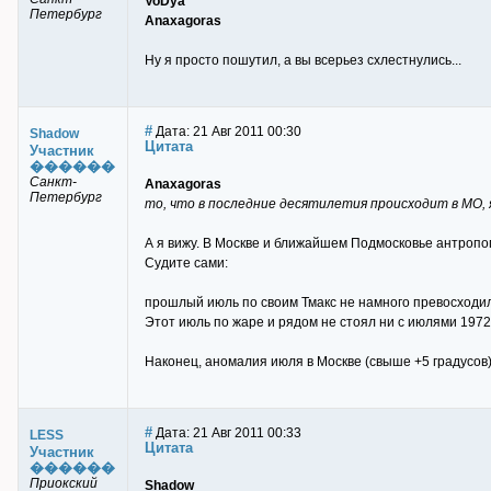
VoDya
Петербург
Anaxagoras
Ну я просто пошутил, а вы всерьез схлестнулись...
#
Дата: 21 Авг 2011 00:30
Shadow
Цитата
Участник
������
Санкт-
Anaxagoras
Петербург
то, что в последние десятилетия происходит в МО, 
А я вижу. В Москве и ближайшем Подмосковье антропо
Судите сами:
прошлый июль по своим Тмакс не намного превосходил 
Этот июль по жаре и рядом не стоял ни с июлями 1972,
Наконец, аномалия июля в Москве (свыше +5 градусов
#
Дата: 21 Авг 2011 00:33
LESS
Цитата
Участник
������
Приокский
Shadow