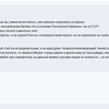
шь бы у меня было тепло, ибо надоело страдать за других.
с нахождением Латвии то в составе Российской Империи, то в СССР
рио эпохой советских лет
вропы, а не скупой России, которая в огнях горит, но ни капелькой не поде
ый стеб на не родном языке, а не крик души. Национализм махровый. Ненасть
 если копнуть, то прибалтийские страны рвали и драли кому не лень:шведы, н
айте про самокритику, на данный момент русская нация по колено в г.., но не