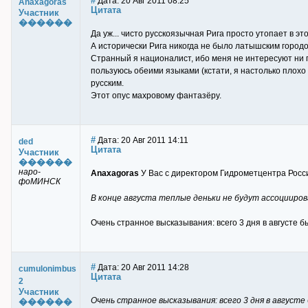
#
Дата: 20 Авг 2011 08:25
Anaxagoras
Цитата
Участник
������
Да уж... чисто русскоязычная Рига просто утопает в эт
А исторически Рига никогда не было латышским городо
Странный я националист, ибо меня не интересуют ни п
пользуюсь обеими языками (кстати, я настолько плохо
русским.
Этот опус махровому фантазёру.
#
Дата: 20 Авг 2011 14:11
ded
Цитата
Участник
������
наро-
Anaxagoras
У Вас с директором Гидрометцентра Росси
фоМИНСК
В конце августа теплые деньки не будут ассоцииро
Очень странное высказывания: всего 3 дня в августе 
#
Дата: 20 Авг 2011 14:28
cumulonimbus
Цитата
2
Участник
Очень странное высказывания: всего 3 дня в август
������