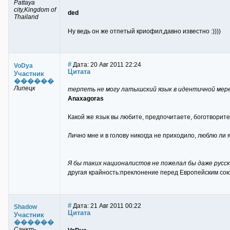
Pattaya
city,Kingdom of
ded
Thailand
Ну ведь он же отпетый криофил,давно известно :))))
#
Дата: 20 Авг 2011 22:24
VoDya
Цитата
Участник
������
Липецк
терпеть не могу латышский язык в идентичной мере,
Anaxagoras
Какой же язык вы любите, предпочитаете, боготворите
Лично мне и в голову никогда не приходило, люблю ли
Я бы таких националистов не пожелал бы даже русск
другая крайность:преклонение перед Европейским сою
#
Дата: 21 Авг 2011 00:22
Shadow
Цитата
Участник
������
Санкт-