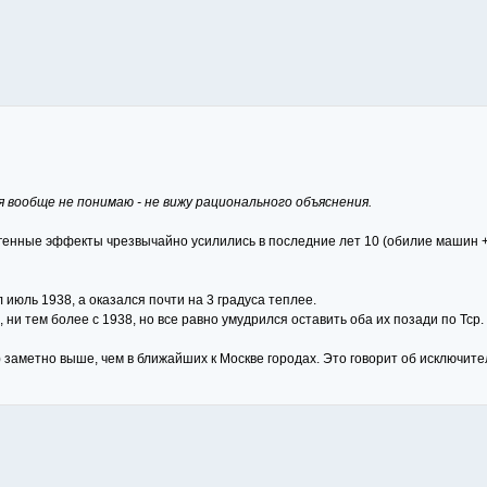
я вообще не понимаю - не вижу рационального объяснения.
генные эффекты чрезвычайно усилились в последние лет 10 (обилие машин + 
июль 1938, а оказался почти на 3 градуса теплее.
 ни тем более с 1938, но все равно умудрился оставить оба их позади по Тср.
) заметно выше, чем в ближайших к Москве городах. Это говорит об исключит