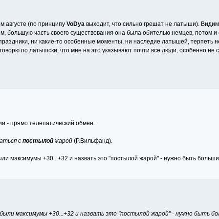
ом августе (по принципу
VoDya
выходит, что сильно грешат не латыши). Видимо
м, большую часть своего существования она была обителью немцев, потом и с
раздники, ни какие-то особенные моменты, ни наследие латышей, терпеть не 
 говорю по латышски, что мне на это указывают почти все люди, особенно не
и - прямо телепатический обмен:
ваться с
постылой
жарой
(Р.Вильфанд).
были максимумы +30...+32 и назвать это "постылой жарой" - нужно быть боль
е были максимумы +30...+32 и назвать это "постылой жарой" - нужно быть 