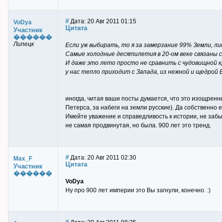
#
Дата: 20 Авг 2011 01:15
VoDya
Цитата
Участник
������
Липецк
Если уж выбирать, то я за замерзание 99% Земли, ли
Самые холодные десятилетия в 20-ом веке связаны 
И даже это лето просто не сравнить с чудовищной к
у нас тепло приходит с Запада, из нежной и щедрой Е
иногда, читая ваши посты думается, что это изощренн
Петерса, за набеги на земли русские). Да собственно
Имейте уважение и справедливость к истории, не забыв
не самая продвинутая, но была. 900 лет это тренд.
#
Дата: 20 Авг 2011 02:30
Max_F
Цитата
Участник
������
VoDya
Ну про 900 лет империи это Вы загнули, конечно. :)