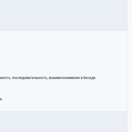
очность, последовательность, взаимопонимание в беседе.
а.