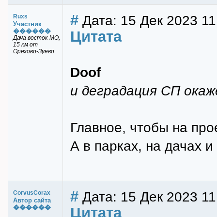
#
Дата: 15 Дек 2023 11
Ruxs
Участник
������
Цитата
Дача восток МО,
15 км от
Орехово-Зуево
Doof
и деградация СП окаж
Главное, чтобы на про
А в парках, на дачах и
#
Дата: 15 Дек 2023 11
CorvusCorax
Автор сайта
������
Цитата