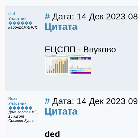
#
Дата: 14 Дек 2023 08
ded
Участник
������
Цитата
наро-фоМИНСК
ЕЦСПП - Внуково
#
Дата: 14 Дек 2023 09
Ruxs
Участник
������
Цитата
Дача восток МО,
15 км от
Орехово-Зуево
ded