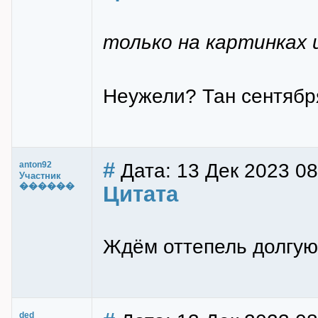
только на картинках 
Неужели? Тан сентября
#
Дата: 13 Дек 2023 08
anton92
Участник
������
Цитата
Ждём оттепель долгую
ded