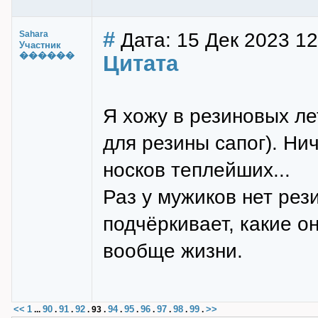
#
Дата: 15 Дек 2023 12
Sahara
Участник
������
Цитата
Я хожу в резиновых ле
для резины сапог). Нич
носков теплейших...
Раз у мужиков нет рез
подчёркивает, какие о
вообще жизни.
<<
1
90
91
92
94
95
96
97
98
99
>>
...
.
.
.
93
.
.
.
.
.
.
.