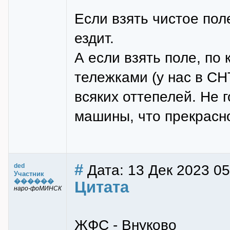
Если взять чистое поле
ездит.
А если взять поле, по
тележками (у нас в СНТ
всяких оттепелей. Не 
машины, что прекрасн
#
Дата: 13 Дек 2023 05
ded
Участник
������
Цитата
наро-фоМИНСК
ЖФС - Внуково