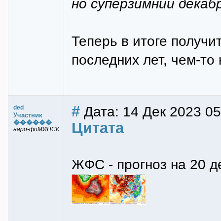
но суперзимний декаб
Теперь в итоге получ
последних лет, чем-т
#
Дата: 14 Дек 2023 05
ded
Участник
������
Цитата
наро-фоМИНСК
ЖФС - прогноз на 20 д