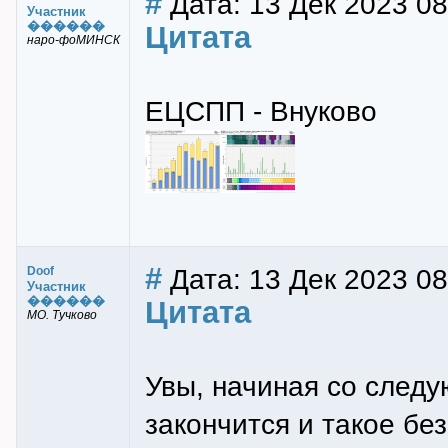
#
Дата: 13 Дек 2023 08
Участник
������
Цитата
наро-фоМИНСК
ЕЦСПП - Внуково
#
Дата: 13 Дек 2023 08
Doof
Участник
������
Цитата
МО. Тучково
Увы, начиная со след
закончится и такое без