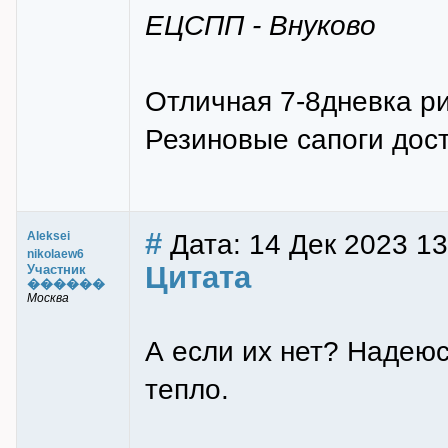
ЕЦСПП - Внуково
Отличная 7-8дневка ри
Резиновые сапоги дост
#
Дата: 14 Дек 2023 13
Aleksei
nikolaew6
Цитата
Участник
������
Москва
А если их нет? Надею
тепло.