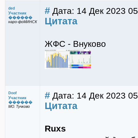
#
Дата: 14 Дек 2023 05
ded
Участник
������
Цитата
наро-фоМИНСК
ЖФС - Внуково
#
Дата: 14 Дек 2023 05
Doof
Участник
������
Цитата
МО. Тучково
Ruxs