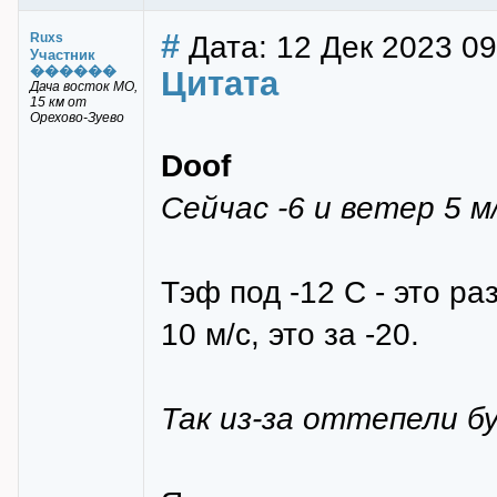
#
Дата: 12 Дек 2023 09
Ruxs
Участник
������
Цитата
Дача восток МО,
15 км от
Орехово-Зуево
Doof
Сейчас -6 и ветер 5 м
Тэф под -12 С - это ра
10 м/с, это за -20.
Так из-за оттепели б