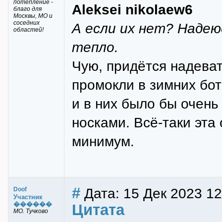
потепление -
Aleksei nikolaew6
благо для
Москвы, МО и
соседних
А если их нет? Наде
областей!
тепло.
Чую, придётся надеват
промокли в зимних бот
и в них было бы очень
носками. Всё-таки эта 
минимум.
#
Дата: 15 Дек 2023 12
Doof
Участник
������
Цитата
МО. Тучково