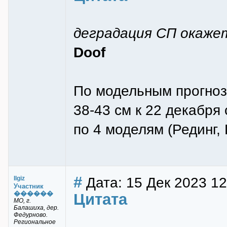
деградация СП окаже
Doof
По модельным прогноз
38-43 см к 22 декабря 
по 4 моделям (Рединг,
#
Дата: 15 Дек 2023 12
Ilgiz
Участник
������
Цитата
МО, г.
Балашиха, дер.
Федурново.
Региональное