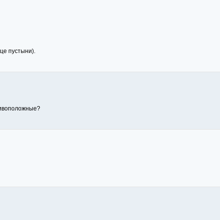
нце пустыни).
тивоположные?