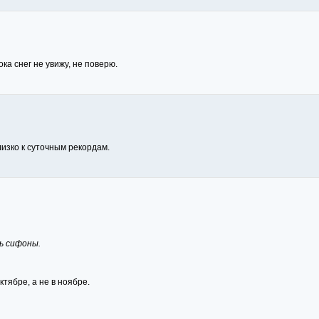
ка снег не увижу, не поверю.
лизко к суточным рекордам.
ь сифоны.
ктябре, а не в ноябре.