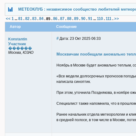
МЕТЕОКЛУБ : независимое сообщество любителей метеор
<<
1
81
82
83
84
86
87
88
89
90
91
110
111
>>
...
.
.
.
.
85
.
.
.
.
.
.
...
.
.
Автор
Сообщение
#
Дата: 23 Окт 2025 06:33
Konstantin
Участник
������
Москва, ЮЗАО
Москвичам пообещали аномально тепл
Ноябрь в Москве будет аномально теплым, с
«Все модели долгосрочных прогнозов погоды 
написала синоптик.
При этом, уточнила Позднякова, в ноябре ож
Специалист также напомнила, что в прошлом 
Ранее начальник отдела метеорологии и кли
в средней полосе, в том числе в Москве, поте