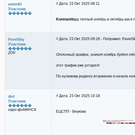
#
Дата: 23 Окт 2025 08:11
anton92
Участник
������
Konstantin
да теплый ноябрь и октябрь как я 
#
Дата: 23 Окт 2025 09:26 - Поправил: PavelS
PavelSky
Участник
������
ZOV
Отличный график, значит ноябрь будет тё
этот график уже устарел!
По нулевому редингу вторжение в начале ноя
#
Дата: 23 Окт 2025 10:18
ded
Участник
������
наро-фоМИНСК
ЕЦСПП - Внуково