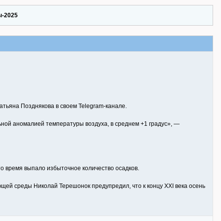
ы-2025
тьяна Позднякова в своем Telegram-канале.
ьной аномалией температуры воздуха, в среднем +1 градус», —
 то время выпало избыточное количество осадков.
щей среды Николай Терешонок предупредил, что к концу XXI века осень