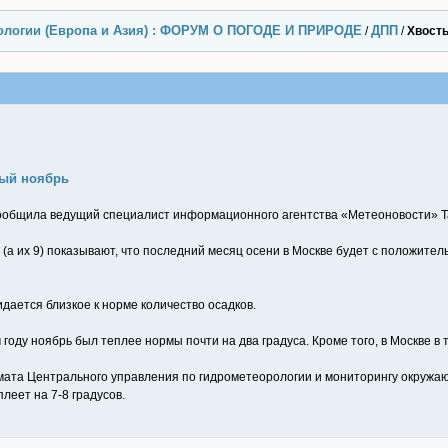
ологии (Европа и Азия) : ФОРУМ О ПОГОДЕ И ПРИРОДЕ
ДПП
/
/
Хвост
ый ноябрь
ообщила ведущий специалист информационного агентства «Метеоновости» Та
(а их 9) показывают, что последний месяц осени в Москве будет с положител
идается близкое к норме количество осадков.
году ноябрь был теплее нормы почти на два градуса. Кроме того, в Москве в
мата Центрального управления по гидрометеорологии и мониторингу окружаю
плеет на 7-8 градусов.