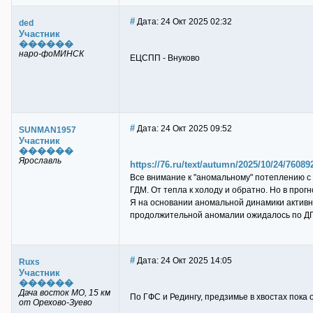
#
Дата: 24 Окт 2025 02:32
ded
Участник
������
наро-фоМИНСК
ЕЦСПП - Внуково
#
Дата: 24 Окт 2025 09:52
SUNMAN1957
Участник
������
Ярославль
https://76.ru/text/autumn/2025/10/24/76089
Все внимание к "аномальному" потеплению с 
ГДМ. От тепла к холоду и обратно. Но в про
Я на основании аномальной динамики активно
продолжительной аномалии ожидалось по ДП
#
Дата: 24 Окт 2025 14:05
Ruxs
Участник
������
Дача восток МО, 15 км
По ГФС и Редингу, предзимье в хвостах пока о
от Орехово-Зуево