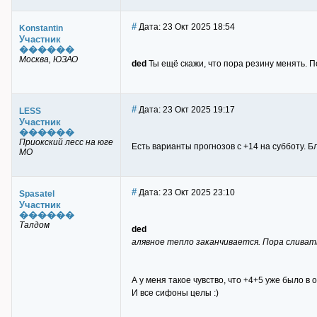
#
Дата: 23 Окт 2025 18:54
Konstantin
Участник
������
Москва, ЮЗАО
ded
Ты ещё скажи, что пора резину менять. По
#
Дата: 23 Окт 2025 19:17
LESS
Участник
������
Приокский лесс на юге
Есть варианты прогнозов с +14 на субботу. Б
МО
#
Дата: 23 Окт 2025 23:10
Spasatel
Участник
������
Талдом
ded
алявное тепло заканчивается. Пора сливат
А у меня такое чувство, что +4+5 уже было в о
И все сифоны целы :)