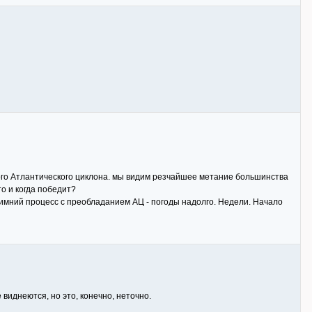
ного Атлантического циклона. мы видим резчайшее метание большинства
о и когда победит?
зимний процесс с преобладанием АЦ - погоды надолго. Недели. Начало
 виднеются, но это, конечно, неточно.