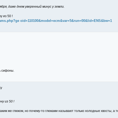
ября, даже днем уверенный минус у земли.
у из 50 !
iagrams.php?ge oid=110100&model=ecm&var=5&run=00&lid=ENS&bw=1
ь сифоны.
ky
ну из 50 !
таким же глюком, но почему-то глюками называют только холодные хвосты, а 