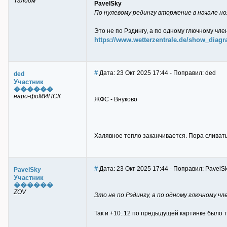
Талдом
PavelSky
По нулевому редингу вторжение в начале но
Это не по Рэдингу, а по одному глючному член
https://www.wetterzentrale.de/show_d
#
Дата: 23 Окт 2025 17:44 - Поправил: ded
ded
Участник
������
наро-фоМИНСК
ЖФС - Внуково
Халявное тепло заканчивается. Пора сливат
#
Дата: 23 Окт 2025 17:44 - Поправил: PavelS
PavelSky
Участник
������
ZOV
Это не по Рэдингу, а по одному глючному чле
Так и +10..12 по предыдущей картинке было 