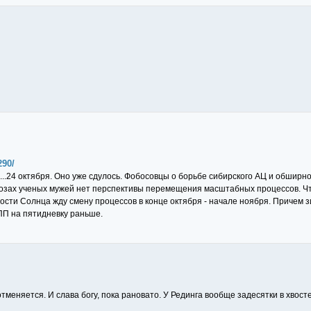
290/
...24 октября. Оно уже сдулось. Фобосовцы о борьбе сибирского АЦ и обшир
гнозах ученых мужей нет перспективы перемещения масштабных процессов. Чт
сти Солнца жду смену процессов в конце октября - начале ноября. Причем 
П на пятидневку раньше.
тменяется. И слава богу, пока рановато. У Рединга вообще задесятки в хвосте