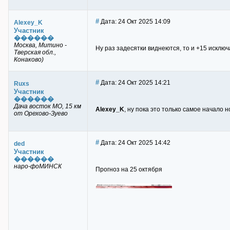
#
Дата: 24 Окт 2025 14:09
Alexey_K
Участник
������
Москва, Митино -
Ну раз задесятки виднеются, то и +15 исклю
Тверская обл.,
Конаково)
#
Дата: 24 Окт 2025 14:21
Ruxs
Участник
������
Дача восток МО, 15 км
Alexey_K
, ну пока это только самое начало 
от Орехово-Зуево
#
Дата: 24 Окт 2025 14:42
ded
Участник
������
наро-фоМИНСК
Прогноз на 25 октября