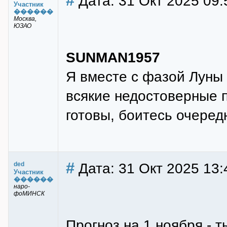
#
Дата: 31 Окт 2025 09:
Участник
������
Москва,
ЮЗАО
SUNMAN1957
Я вместе с фазой Луны
всякие недостоверные 
готовы, боитесь очеред
#
Дата: 31 Окт 2025 13:
ded
Участник
������
наро-
фоМИНСК
Прогноз на 1 ноября - 