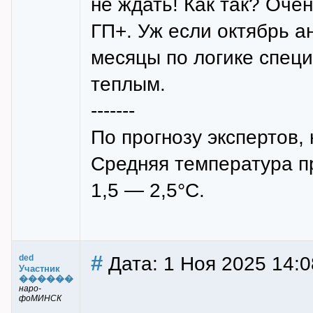
не ждать! Как так? Очен
ГП+. Уж если октябрь а
месяцы по логике специ
теплым.
-------
По прогнозу экспертов,
Средняя температура п
1,5 — 2,5°С.
#
Дата: 1 Ноя 2025 14:0
ded
Участник
������
наро-
фоМИНСК