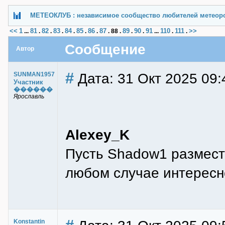
МЕТЕОКЛУБ : независимое сообщество любителей метеор
<<
1
81
82
83
84
85
86
87
89
90
91
110
111
>>
...
.
.
.
.
.
.
.
88
.
.
.
...
.
.
Сообщение
Автор
#
Дата: 31 Окт 2025 09:
SUNMAN1957
Участник
������
Ярославль
Alexey_K
Пусть Shadow1 размести
любом случае интересн
Konstantin