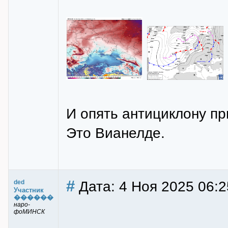
И опять антициклону пр
Это Вианелде.
#
Дата: 4 Ноя 2025 06:2
ded
Участник
������
наро-
фоМИНСК