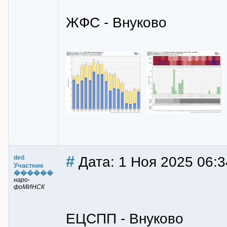
ЖФС - Внуково
#
Дата: 1 Ноя 2025 06:3
ded
Участник
������
наро-
фоМИНСК
ЕЦСПП - Внуково