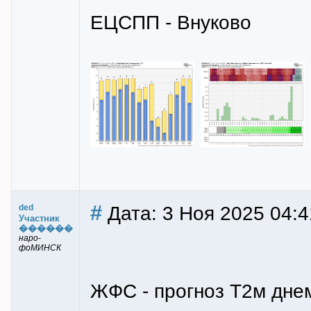
ЕЦСПП - Внуково
#
Дата: 3 Ноя 2025 04:4
ded
Участник
������
наро-
фоМИНСК
ЖФС - прогноз Т2м дне