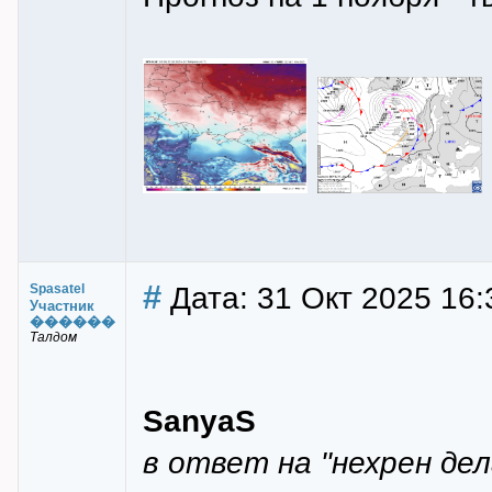
#
Дата: 31 Окт 2025 16:
Spasatel
Участник
������
Талдом
SanyaS
в ответ на "нехрен де