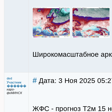
Широкомасштабное аркт
#
Дата: 3 Ноя 2025 05:2
ded
Участник
������
наро-
фоМИНСК
ЖФС - прогноз Т2м 15 