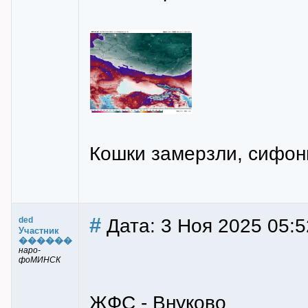
Кошки замерзли, сифон
#
Дата: 3 Ноя 2025 05:5
ded
Участник
������
наро-
фоМИНСК
ЖФС - Внуково