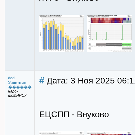
#
Дата: 3 Ноя 2025 06:1
ded
Участник
������
наро-
фоМИНСК
ЕЦСПП - Внуково