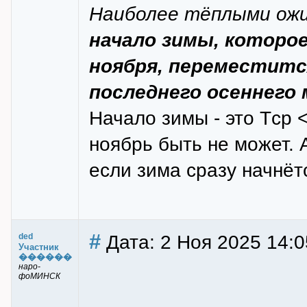
Наиболее тёплыми ожи
начало зимы, которое
ноября, переместитс
последнего осеннего 
Начало зимы - это Tср <
ноябрь быть не может. 
если зима сразу начнётс
#
Дата: 2 Ноя 2025 14:0
ded
Участник
������
наро-
фоМИНСК