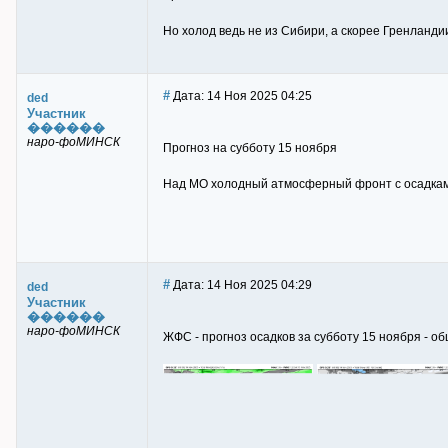
Но холод ведь не из Сибири, а скорее Гренландии
#
Дата: 14 Ноя 2025 04:25
ded
Участник
������
наро-фоМИНСК
Прогноз на субботу 15 ноября
Над МО холодный атмосферный фронт с осадками
#
Дата: 14 Ноя 2025 04:29
ded
Участник
������
наро-фоМИНСК
ЖФС - прогноз осадков за субботу 15 ноября - общ