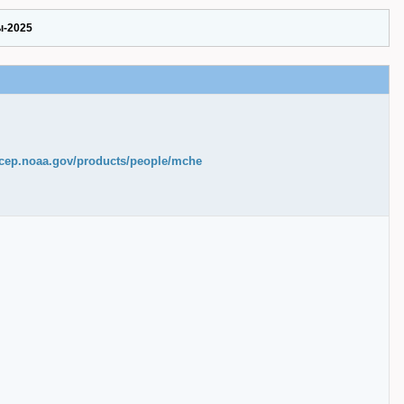
ы-2025
ncep.noaa.gov/products/people/mche