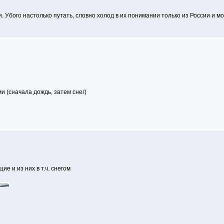
. Убого настолько путать, словно холод в их понимании только из России и м
 (сначала дождь, затем снег)
ие и из них в т.ч. снегом