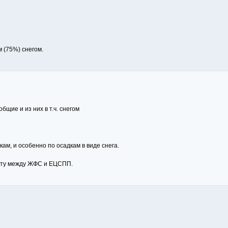
м (75%) снегом.
общие и из них в т.ч. снегом
ам, и особенно по осадкам в виде снега.
счету между ЖФС и ЕЦСПП.