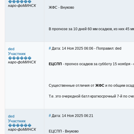
������
наро-фоМИНСК
ЖФС - Внуково
В прогнозе за 10 дней 60 мм осадков, из них 45 м
#
Дата: 14 Ноя 2025 06:06 - Поправил: ded
ded
Участник
������
наро-фоМИНСК
ЕЦСПП
- прогноз осадков за субботу 15 ноября - 
Существенные отличия от
ЖФС
и по общим осадк
Т.е. это очередной батл краткосрочный 7-й по 
#
Дата: 14 Ноя 2025 06:21
ded
Участник
������
наро-фоМИНСК
ЕЦСПП - Внуково