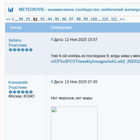
МЕТЕОКЛУБ : независимое сообщество любителей метеор
<<
1
90
91
93
94
95
96
97
98
99
100
110
111
>>
...
.
.
92
.
.
.
.
.
.
.
.
...
.
.
Автор
Сообщение
#
Дата: 12 Ноя 2025 15:57
Sahara
Участник
������
Уже 6-ой ноябрь из последних 9, когда зима у ме
n/CFSv2FCST/weekly/images/wk1.wk2_2025111
#
Дата: 13 Ноя 2025 07:45
Konstantin
Участник
������
Москва, ЮЗАО
Нет морозов, нет жары