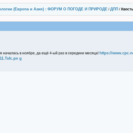
ологии (Европа и Азия) : ФОРУМ О ПОГОДЕ И ПРИРОДЕ
ДПП
/
/
Хвост
https://www.cpc.
ня началась в ноябре, да ещё 4-ый раз в середине месяца!
1.Tsfc.pn g